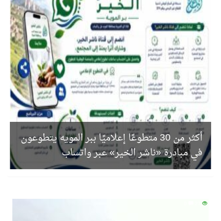
نادي النور يحقق المركز الأول في منافسات كرة السلة بالأولمبياد الخاص لدوم الرياضة للجميع
تنافس قوي بين كبرى الإسطبلات في ثاني أسابيع موسم سباقات الرياض
سيل الخير يروي ملاعب الكوكب
كأس العالم للرياضات الإلكترونية شاهد على ريادة المملكة والنهضة الشاملة فيها
أكثر من 30 متطوعًا إعلاميًا ببر المويه يتطوعون
ج
المنتخب السعودي ينافس (64) دولة في أولمبياد الفلك والفيزياء الفلكية الدولي بالهند
في مبادرة «ناشر الخير» عبر واتساب
ن
كأس العالم للرياضات الإلكترونية: فريق Karmine Corp الفرنسي بطلًا لبطولة Rocket League
من المعذر إلى المونديال.. رسائل ثقة ودعم تؤكد: كلنا مع الأخضر
0
27