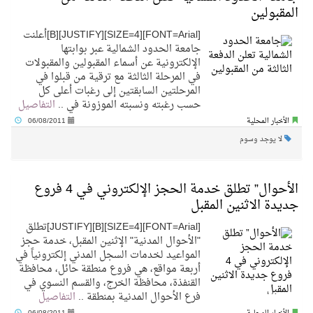
المقبولين
[FONT=Arial][SIZE=4][JUSTIFY][B]أعلنت
جامعة الحدود الشمالية عبر بوابتها
الإلكترونية عن أسماء المقبولين والمقبولات
في المرحلة الثالثة مع ترقية من قبلوا في
المرحلتين السابقتين إلى رغبات أعلى كل
حسب رغبته ونسبته الموزونة في ..
التفاصيل
الأخبار المحلية
06/08/2011
لا يوجد وسوم
الأحوال” تطلق خدمة الحجز الإلكتروني في 4 فروع
جديدة الاثنين المقبل
[FONT=Arial][SIZE=4][B][JUSTIFY]تطلق
"الأحوال المدنية" الإثنين المقبل، خدمة حجز
المواعيد لخدمات السجل المدني إلكترونياً في
أربعة مواقع، هي فروع منطقة حائل، محافظة
القنفذة، محافظة الخرج، والقسم النسوي في
فرع الأحوال المدنية بمنطقة ..
التفاصيل