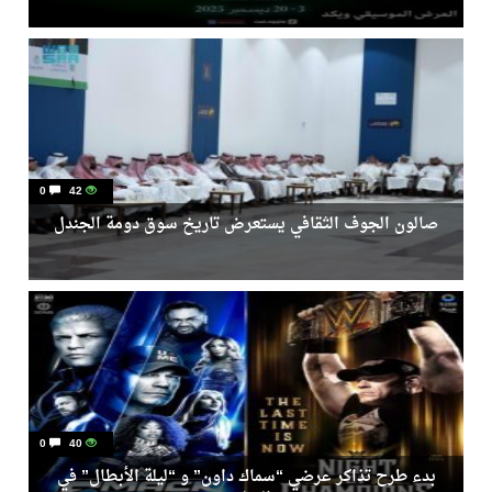
0
42
صالون الجوف الثقافي يستعرض تاريخ سوق دومة الجندل
0
40
بدء طرح تذاكر عرضي “سماك داون” و “ليلة الأبطال” في