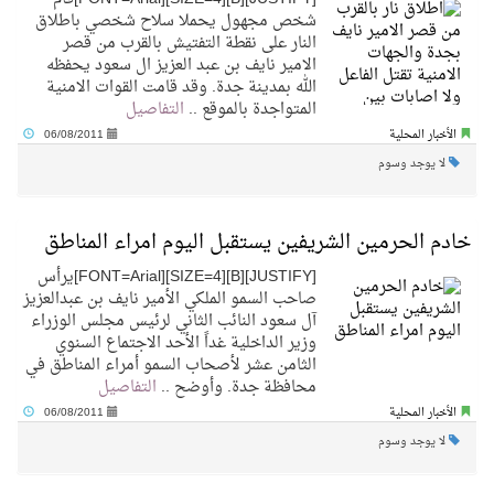
شخص مجهول يحملا سلاح شخصي باطلاق
النار على نقطة التفتيش بالقرب من قصر
الامير نايف بن عبد العزيز ال سعود يحفظه
الله بمدينة جدة. وقد قامت القوات الامنية
المتواجدة بالموقع ..
التفاصيل
الأخبار المحلية
06/08/2011
لا يوجد وسوم
خادم الحرمين الشريفين يستقبل اليوم امراء المناطق
[JUSTIFY][B][SIZE=4][FONT=Arial]يرأس
صاحب السمو الملكي الأمير نايف بن عبدالعزيز
آل سعود النائب الثاني لرئيس مجلس الوزراء
وزير الداخلية غداً الأحد الاجتماع السنوي
الثامن عشر لأصحاب السمو أمراء المناطق في
محافظة جدة. وأوضح ..
التفاصيل
الأخبار المحلية
06/08/2011
لا يوجد وسوم