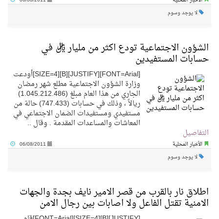
الأخبار المحلية
06/08/2011
لا يوجد وسوم
الشؤون الاجتماعية تودع اكثر من مليار ريال في
حسابات المستفيدين
[FONT=Arial][JUSTIFY][B][SIZE=4]أودعت
وزارة الشؤون الاجتماعية مطلع شهر رمضان
الجاري من هذا العام مبلغ (1.045.212.486)
ريالاً ، وذلك في حسابات (747.433) حالة من
مستفيدي ومستفيدات الضمان الاجتماعي في
المعاشات والمساعدات المقدمة . وقال ..
التفاصيل
الأخبار المحلية
06/08/2011
لا يوجد وسوم
اطلاق نار بالقرب من قصر الامير نايف بجدة والجهات
الامنية تقتل الفاعل ولا اصابات بين رجال الامن
[JUSTIFY][B][SIZE=4][FONT=Arial]قام