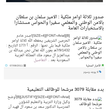
صدور ثلاثة اوامر ملكية : الامير سلمان بن سلطان
بالامن الوطني والمعلمي سفيرا والحواس مستشارا
بالاستخبارات العامة
[B][FONT=Arial][SIZE=4]اصدر خادم
الحرمين الشريفين يحفظه الله ثلاثة اوامر
ملكية فيما يلي نصها : الرقم : أ /177 التاريخ :
7/9/1432هـ بعون الله تعالى نحن عبدالله بن
عبدالعزيز آل سعود ملك المملكة العربية
السعودية بعد ..
التفاصيل
الأخبار المحلية
07/08/2011
لا يوجد وسوم
بدء مقابلة 3079 مرشحا للوظائف التعليمية
[FONT=Arial][SIZE=4][JUSTIFY][B]أوضح
وكيل وزارة التربية والتعليم للشؤون
المدرسية الدكتور سعد بن سعود آل فهيد أن