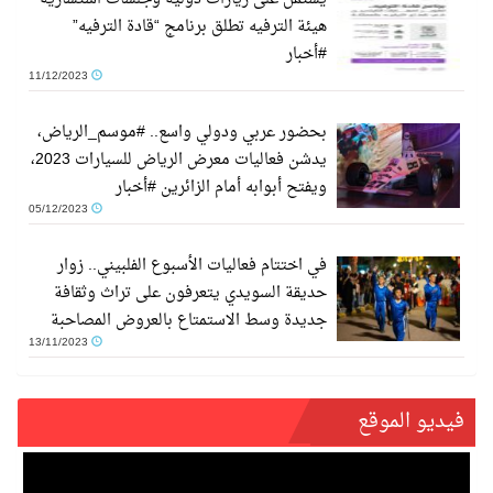
هيئة الترفيه تطلق برنامج “قادة الترفيه”
#أخبار
11/12/2023
بحضور عربي ودولي واسع.. #موسم_الرياض،
يدشن فعاليات معرض الرياض للسيارات 2023،
ويفتح أبوابه أمام الزائرين #أخبار
05/12/2023
في اختتام فعاليات الأسبوع الفلبيني.. زوار
حديقة السويدي يتعرفون على تراث وثقافة
جديدة وسط الاستمتاع بالعروض المصاحبة
13/11/2023
فيديو الموقع
deo
yer