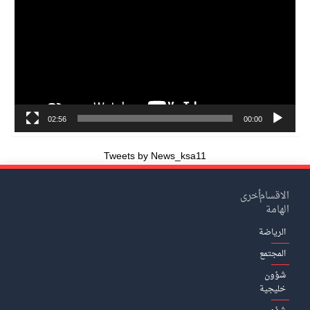
02:56
00:00
Tweets by News_ksa11
الاقسام
أخرى
الهامة
الرياضة
المجتمع
شؤون
خليجية