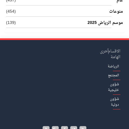
عام
(497)
منوعات
(454)
موسم الرياض 2025
(139)
الاقسام
أخرى
الهامة
الرياضة
المجتمع
شؤون
خليجية
شؤون
دولية