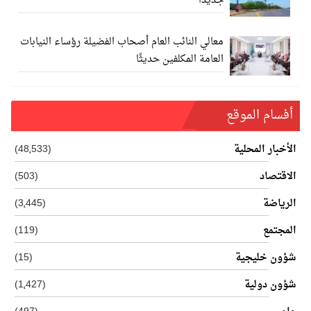
جديدا
معالي النائب العام أصحاب الفضيلة رؤساء النيابات
العامة المكلفين حديثًا
أفسام الموقع
الأخبار المحلية
(48٬533)
الاقتصاد
(503)
الرياضة
(3٬445)
المجتمع
(119)
شؤون خليجية
(15)
شؤون دولية
(1٬427)