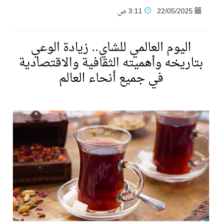
22/05/2025
3:11 ص
فنّ المكاتب للتجارة توقّع اتفاقية شراكة مع أكاديمية الهلال
اليوم العالمي للشاي.. زيادة الوعي
نادي النور يحقق المركز الأول في منافسات كرة السلة بالأولمبياد الخاص لدوم الرياضة للجميع
بتاريخه وأهميته الثقافية والاقتصادية
في جميع أنحاء العالم
تنافس قوي بين كبرى الإسطبلات في ثاني أسابيع موسم سباقات الرياض
سيل الخير يروي ملاعب الكوكب
كأس العالم للرياضات الإلكترونية شاهد على ريادة المملكة والنهضة الشاملة فيها
المنتخب السعودي ينافس (64) دولة في أولمبياد الفلك والفيزياء الفلكية الدولي بالهند
كأس العالم للرياضات الإلكترونية: فريق Karmine Corp الفرنسي بطلًا لبطولة Rocket League