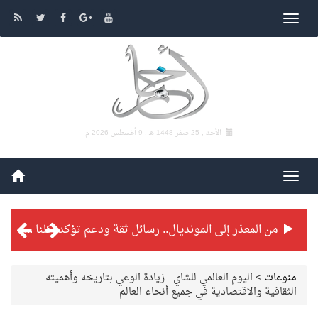
الأحد , 25 صفر 1448 هـ ,
9 أغسطس 2026 م
من المعذر إلى المونديال.. رسائل ثقة ودعم تؤكد: كلنا مع الأخضر
شراكة تطويرية مرتقبة بين التايكوندو السعودي والفرنسي
منوعات
>
اليوم العالمي للشاي.. زيادة الوعي بتاريخه وأهميته
الثقافية والاقتصادية في جميع أنحاء العالم
بطولة بلدية الجبيل الرمضانية تواصل منافساتها بمستويات فنية عالية