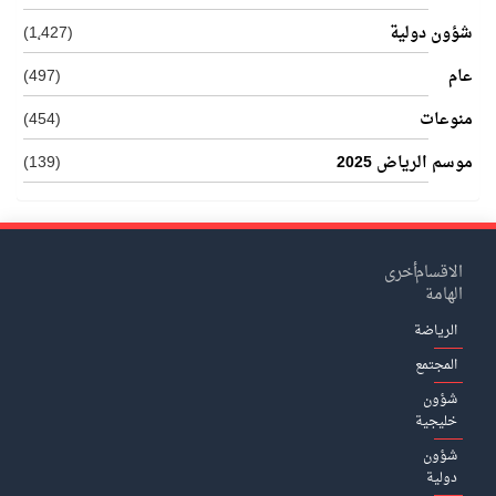
شؤون دولية
(1٬427)
عام
(497)
منوعات
(454)
موسم الرياض 2025
(139)
الاقسام
أخرى
الهامة
الرياضة
المجتمع
شؤون
خليجية
شؤون
دولية