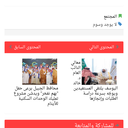
المجتمع
لا يوجد وسوم
المحتوى التالي
المحتوى السابق
معالي
النائب
العام
د.
خالد
اليوسف يلتقي المستفيدين
محافظ الجبيل يرعى حفل
ويوجّه بسرعة دراسة
"بهم نفخر" ويدشن مشروع
الطلبات وإنجازها
تمليك الوحدات السكنية
للأيتام
للمشاركة والمتابعة