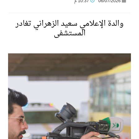
06/07/2026
10:37 م
فنّ المكاتب للتجارة توقّع اتفاقية شراكة مع أكاديمية الهلال
والدة الإعلامي سعيد الزهراني تغادر
المستشفى
نادي النور يحقق المركز الأول في منافسات كرة السلة بالأولمبياد الخاص لدوم الرياضة للجميع
تنافس قوي بين كبرى الإسطبلات في ثاني أسابيع موسم سباقات الرياض
سيل الخير يروي ملاعب الكوكب
كأس العالم للرياضات الإلكترونية شاهد على ريادة المملكة والنهضة الشاملة فيها
المنتخب السعودي ينافس (64) دولة في أولمبياد الفلك والفيزياء الفلكية الدولي بالهند
كأس العالم للرياضات الإلكترونية: فريق Karmine Corp الفرنسي بطلًا لبطولة Rocket League