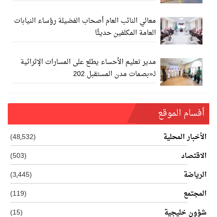
معالي النائب العام أصحاب الفضيلة رؤساء النيابات
العامة المكلفين حديثًا
مدير تعليم الأحساء يطلع على المسارات الإثرائية
لـ«بصمات مدن المستقبل 202
أفسام الموقع
الأخبار المحلية
(48٬532)
الاقتصاد
(503)
الرياضة
(3٬445)
المجتمع
(119)
شؤون خليجية
(15)