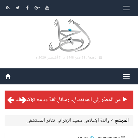
الجمعة , 23 صفر 1448 هـ ,
7 أغسطس 2026 م
من المعذر إلى المونديال.. رسائل ثقة ودعم تؤكد: كلنا مع الأخضر
شراكة تطويرية مرتقبة بين التايكوندو السعودي والفرنسي
المجتمع
>
والدة الإعلامي سعيد الزهراني تغادر المستشفى
بطولة بلدية الجبيل الرمضانية تواصل منافساتها بمستويات فنية عالية