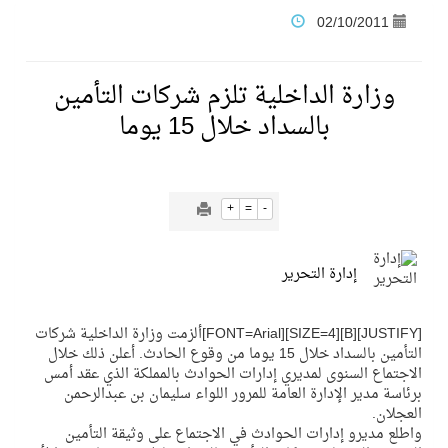
02/10/2011
فنّ المكاتب للتجارة توقّع اتفاقية شراكة مع أكاديمية الهلال
وزارة الداخلية تلزم شركات التأمين
نادي النور يحقق المركز الأول في منافسات كرة السلة بالأولمبياد الخاص لدوم الرياضة للجميع
بالسداد خلال 15 يوما
تنافس قوي بين كبرى الإسطبلات في ثاني أسابيع موسم سباقات الرياض
سيل الخير يروي ملاعب الكوكب
+
=
-
كأس العالم للرياضات الإلكترونية شاهد على ريادة المملكة والنهضة الشاملة فيها
إدارة التحرير
المنتخب السعودي ينافس (64) دولة في أولمبياد الفلك والفيزياء الفلكية الدولي بالهند
[JUSTIFY][B][SIZE=4][FONT=Arial]ألزمت وزارة الداخلية شركات
التأمين بالسداد خلال 15 يوما من وقوع الحادث. أعلن ذلك خلال
الاجتماع السنوى لمديري إدارات الحوادث بالمملكة الذي عقد أمس
كأس العالم للرياضات الإلكترونية: فريق Karmine Corp الفرنسي بطلًا لبطولة Rocket League
برئاسة مدير الإدارة العامة للمرور اللواء سليمان بن عبدالرحمن
العجلان.
واطلع مديرو إدارات الحوادث في الاجتماع على وثيقة التأمين