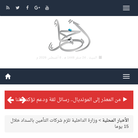
السبت , 24 صفر 1448 هـ ,
8 أغسطس 2026 م
من المعذر إلى المونديال.. رسائل ثقة ودعم تؤكد: كلنا مع الأخضر
شراكة تطويرية مرتقبة بين التايكوندو السعودي والفرنسي
الأخبار المحلية
>
وزارة الداخلية تلزم شركات التأمين بالسداد خلال
15 يوما
بطولة بلدية الجبيل الرمضانية تواصل منافساتها بمستويات فنية عالية