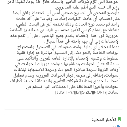
الموحدة التي تلزم شركات التأمين بالسداد خلال 15 يوما، تنفيذا لأمر
وزير الداخلية الذي أطلع عليه المديرون.
وأوضح العجلان في تصريح صحفي أمس أن الاجتماع وافق أيضا
على احتساب أي حادث “تلفيات، إصابات، وفيات” على أنه حادث
واحد ثم يحدد نوع الحادث وذلك لخدمة أغراض البحث العلمي،
وتفاعلا مع إنشاء كرسي الأمير محمد بن نايف بن عبدالعزيز للسلامة
المرورية كون هذا الإحصاء يخدم جميع الباحثين، على أن تقدم هذه
الإحصاءات إلى أي جهة باحثة في هذا المجال.
ودعا العجلان أي إدارة تواجه صعوبات في التسجيل واستخراج
البرنتات الخاصة بالحوادث، إلى التنسيق مباشرة مع إدارة تقنية
المعلومات وشعبة الإحصاء بالإدارة العامة للمرور، والتأكيد على
سرعة الانتقال للحوادث ومباشرتها وتواجد دوريات الحوادث في
أوقات الذروة لسرعة مباشرة الحوادث وسرعة الاستجابة لبلاغات
الحوادث، إضافة إلى سرعة إنجاز الحوادث المرورية وعدم تعطيل
أصحاب الحقوق ومتابعة شركات التأمين والمعاملة الحسنة لأطراف
الحوادث وأخيرا المحافظة على الممتلكات التي تستلم في
الحادث[/FONT][/SIZE][/B][/JUSTIFY]
الأخبار المحلية