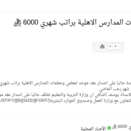
يمية الهلال
دارس الاهلية براتب شهري 6000 ريال
لسلة بالأولمبياد الخاص لدوم الرياضة للجميع
+
=
-
يع موسم سباقات الرياض
ة المملكة والنهضة الشاملة فيها
ي شهر رجب الماضي.
استاذ يوسف الشافي ان وزارة التربية والتعليم تعكف حاليا على اصدار عقد م
الأخبار المحلية