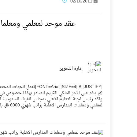
02/10/2011
فنّ المكاتب للتجارة توقّع اتفاقية شراكة مع أكاد
عقد موحد لمعلمي ومعلمات الم
نادي النور يحقق المركز الأول في منافسات كرة ا
تنافس قوي بين كبرى الإسطبلات في ثاني أساب
إدارة التحرير
سيل الخير يروي ملاعب الكوكب
كأس العالم للرياضات الإلكترونية شاهد على رياد
ريال بناء على الامر الملكي الكريم الصادر بهذا الخصوص ف
واكد رئيس لجنة التعليم الاهلي بمجلس الغرف السعودية ال
لمعلمي ومعلمات المدارس الاهلية براتب شهري 6000 ريال بالتعاون مع وزارة العمل وصندوق الموارد البشرية[/FONT][/SIZE][/B][/JUSTIFY]
المنتخب السعودي ينافس (64) دولة في أولمبياد الفلك والفيزياء الفلكية الدولي بالهند
كأس العالم للرياضات الإلكترونية: فريق Karmine Corp الفرنسي بطلًا لبطولة Rocket League