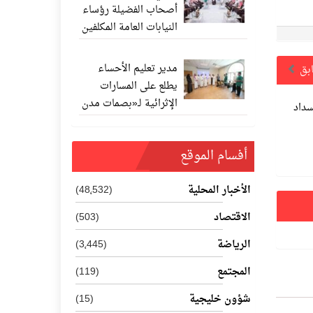
أصحاب الفضيلة رؤساء
النيابات العامة المكلفين
حديثًا
مدير تعليم الأحساء
ابق
يطلع على المسارات
الإثرائية لـ«بصمات مدن
سداد
المستقبل 202
أفسام الموقع
الأخبار المحلية
(48٬532)
الاقتصاد
(503)
الرياضة
(3٬445)
المجتمع
(119)
شؤون خليجية
(15)