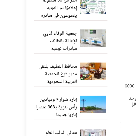
أكثر من 30 متطوعًا
إعلاميًا ببر المويه
يتطوعون في مبادرة
«ناشر الخير» عبر
واتساب
جمعية الوفاء لذوي
الإعاقة بالطائف..
مبادرات نوعية
وإنجازات إنسانية تعزز
جودة الحياة
محافظ القطيف يلتقي
مدير فرع الجمعية
العربية السعودية
[JUSTIFY][B][SIZE=4][FONT=Arial]تعمل الجهات المختصة حاليا على اصدار عقد موحد لمعلمي ومعلمات المدارس الاهلية براتب شهري 6000
للثقافة والفنون بالدمام
وحد
إنارة شوارع وميادين
رأس تنورة بـ363 عنصرا
إناريا جديدا
معالي النائب العام