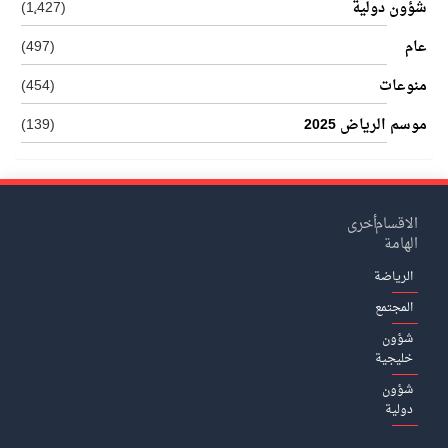
شؤون دولية
(1٬427)
عام
(497)
منوعات
(454)
موسم الرياض 2025
(139)
الاقسام
أخرى
الهامة
الرياضة
المجتمع
شؤون
خليجية
شؤون
دولية