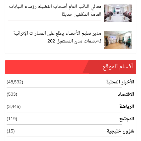
معالي النائب العام أصحاب الفضيلة رؤساء النيابات
العامة المكلفين حديثًا
مدير تعليم الأحساء يطلع على المسارات الإثرائية
لـ«بصمات مدن المستقبل 202
أفسام الموقع
الأخبار المحلية
(48٬532)
الاقتصاد
(503)
الرياضة
(3٬445)
المجتمع
(119)
شؤون خليجية
(15)