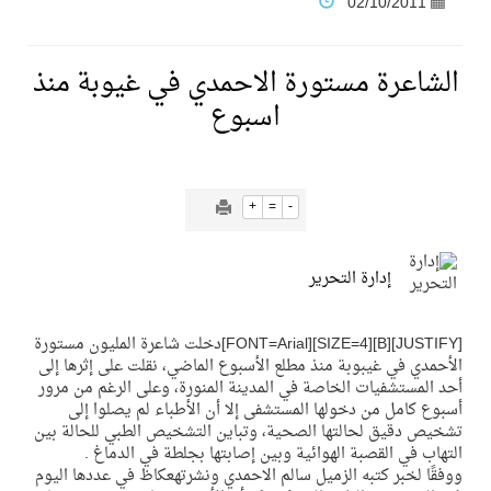
02/10/2011
فنّ المكاتب للتجارة توقّع اتفاقية شراكة مع أكاديمية الهلال
الشاعرة مستورة الاحمدي في غيوبة منذ
اسبوع
نادي النور يحقق المركز الأول في منافسات كرة السلة بالأولمبياد الخاص لدوم الرياضة للجميع
تنافس قوي بين كبرى الإسطبلات في ثاني أسابيع موسم سباقات الرياض
+
=
-
سيل الخير يروي ملاعب الكوكب
إدارة التحرير
كأس العالم للرياضات الإلكترونية شاهد على ريادة المملكة والنهضة الشاملة فيها
[JUSTIFY][B][SIZE=4][FONT=Arial]دخلت شاعرة المليون مستورة
الأحمدي في غيبوبة منذ مطلع الأسبوع الماضي، نقلت على إثرها إلى
المنتخب السعودي ينافس (64) دولة في أولمبياد الفلك والفيزياء الفلكية الدولي بالهند
أحد المستشفيات الخاصة في المدينة المنورة، وعلى الرغم من مرور
أسبوع كامل من دخولها المستشفى إلا أن الأطباء لم يصلوا إلى
تشخيص دقيق لحالتها الصحية، وتباين التشخيص الطبي للحالة بين
كأس العالم للرياضات الإلكترونية: فريق Karmine Corp الفرنسي بطلًا لبطولة Rocket League
التهاب في القصبة الهوائية وبين إصابتها بجلطة في الدماغ .
ووفقًا لخبر كتبه الزميل سالم الاحمدي ونشرتهعكاظ في عددها اليوم