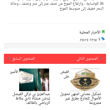
36 كم/ساعة ، وارتفاع الموج من نصف متر إلى متر ونصف ، وحالة
البحر خفيف إلى متوسط الموج.
الأخبار المحلية
لا يوجد وسوم
المحتوى التالي
المحتوى السابق
القبض
الأمير
على
تشكيل عصابي امتهن تحويل
عبدالعزيز بن تركي الفيصل
الأموال للخارج بطرق غير
يُدشن منشأة نادي عكاظ
مشروعة
الرياضي بالطائف