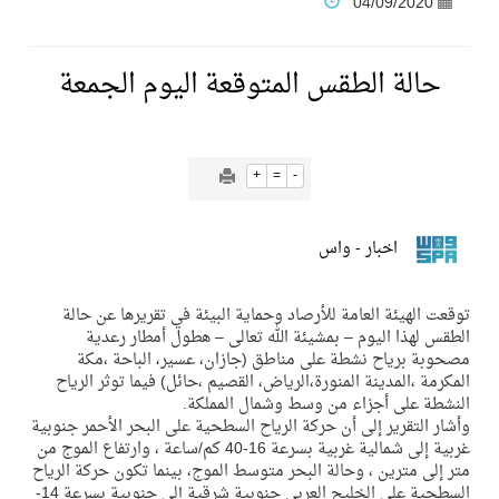
04/09/2020
فنّ المكاتب للتجارة توقّع اتفاقية شراكة مع أكاديمية الهلال
حالة الطقس المتوقعة اليوم الجمعة
نادي النور يحقق المركز الأول في منافسات كرة السلة بالأولمبياد الخاص لدوم الرياضة للجميع
+
=
-
تنافس قوي بين كبرى الإسطبلات في ثاني أسابيع موسم سباقات الرياض
اخبار - واس
سيل الخير يروي ملاعب الكوكب
توقعت الهيئة العامة للأرصاد وحماية البيئة في تقريرها عن حالة
كأس العالم للرياضات الإلكترونية شاهد على ريادة المملكة والنهضة الشاملة فيها
الطقس لهذا اليوم – بمشيئة الله تعالى – هطول أمطار رعدية
مصحوبة برياح نشطة على مناطق (جازان، عسير، الباحة ،مكة
المكرمة ،المدينة المنورة،الرياض، القصيم ،حائل) فيما توثر الرياح
المنتخب السعودي ينافس (64) دولة في أولمبياد الفلك والفيزياء الفلكية الدولي بالهند
النشطة على أجزاء من وسط وشمال المملكة.
وأشار التقرير إلى أن حركة الرياح السطحية على البحر الأحمر جنوبية
غربية إلى شمالية غربية بسرعة 16-40 كم/ساعة ، وارتفاع الموج من
كأس العالم للرياضات الإلكترونية: فريق Karmine Corp الفرنسي بطلًا لبطولة Rocket League
متر إلى مترين ، وحالة البحر متوسط الموج، بينما تكون حركة الرياح
السطحية على الخليج العربي جنوبية شرقية إلى جنوبية بسرعة 14-