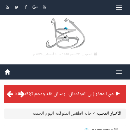
الخميس , 22 صفر 1448 هـ ,
6 أغسطس 2026 م
من المعذر إلى المونديال.. رسائل ثقة ودعم تؤكد: كلنا مع الأخضر
شراكة تطويرية مرتقبة بين التايكوندو السعودي والفرنسي
الأخبار المحلية
>
حالة الطقس المتوقعة اليوم الجمعة
بطولة بلدية الجبيل الرمضانية تواصل منافساتها بمستويات فنية عالية