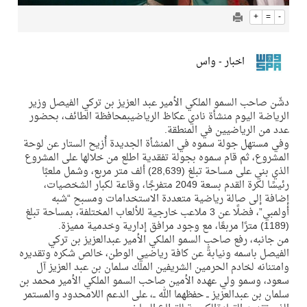
+
=
-
اخبار - واس
دشّن صاحب السمو الملكي الأمير عبد العزيز بن تركي الفيصل وزير
الرياضة اليوم منشأة نادي عكاظ الرياضيبمحافظة الطائف، بحضور
عدد من الرياضيين في المنطقة.
وفي مستهل جولة سموه في المنشأة الجديدة أُزيح الستار عن لوحة
المشروع، ثم قام سموه بجولة تفقدية اطلع من خلالها على المشروع
الذي بني على مساحة تبلغ (28,639) ألف متر مربع، وشمل ملعبًا
رئيسًا لكرة القدم بسعة 2049 متفرجًا، وقاعة لكبار الشخصيات،
إضافة إلى صالة رياضية متعددة الاستخدامات ومسبح “شبه
أولمبي”، فضلًا عن 3 ملاعب خارجية للألعاب المختلفة، بمساحة تبلغ
(1189) مترًا مربعًا، مع وجود مرافق إدارية وخدمية مميزة.
من جانبه، رفع صاحب السمو الملكي الأمير عبدالعزيز بن تركي
الفيصل باسمه ونيابةً عن كافة رياضيي الوطن، خالص شكره وتقديره
وامتنانه لخادم الحرمين الشريفين الملك سلمان بن عبد العزيز آل
سعود، وسمو ولي عهده الأمين صاحب السمو الملكي الأمير محمد بن
سلمان بن عبدالعزيز ــ حفظهما الله ــ، على الدعم اللامحدود والمستمر