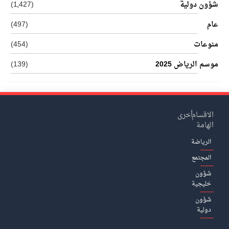
شؤون دولية
(1٬427)
عام
(497)
منوعات
(454)
موسم الرياض 2025
(139)
الاقسام
أخرى
الهامة
الرياضة
المجتمع
شؤون
خليجية
شؤون
دولية