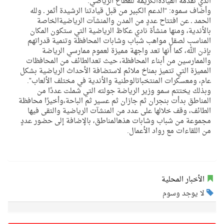
الذي تقدمه القيادةالكريمة للقطاع الرياضي.
وأضاف سموه: “الدعم الكبير من قبل قيادتنا الرشيدة أثمر ـ ولله
الحمد ـ عن افتتاح عددٍ من المدن والمنشآت الرياضيةالخاصة
بالأندية، ومنها منشأة نادي عكاظ الرياضية التي ستكون المكان
المناسب لصقل مواهب شباب وشابات المحافظة وتنمية قدراتهم
بإذن الله، كما أنها تعد واجهة مميزة لعموم ممارسي الرياضة
والممارسين من أبناء المحافظة، حيث تعدالطائف من المحافظات
المميزة التي تتميز بمناخ ملائم لاستضافة الأحداث الرياضية بشكل
عام، ومعسكرات المنتخباتالوطنية والأندية في مختلف الألعاب”.
وبذلك يختتم سمو وزير الرياضة جولته التي شملت عددًا من
المناطق بدأت بنجران ثم جازان ثم عسير ثم الباحة،وأخيرًا محافظة
الطائف، وقف خلالها على عدد من المنشآت الرياضية والتقى فيها
مجموعة من شباب وشابات هذهالمناطق، بالإضافة إلى حضور عددٍ
من اللقاءات مع رواد الأعمال.
الأخبار المحلية
لا يوجد وسوم