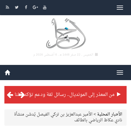
الخميس , 22 صفر 1448 هـ ,
6 أغسطس 2026 م
من المعذر إلى المونديال.. رسائل ثقة ودعم تؤكد: كلنا مع الأخضر
شراكة تطويرية مرتقبة بين التايكوندو السعودي والفرنسي
الأخبار المحلية
>
الأمير عبدالعزيز بن تركي الفيصل يُدشن منشأة
نادي عكاظ الرياضي بالطائف
بطولة بلدية الجبيل الرمضانية تواصل منافساتها بمستويات فنية عالية