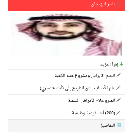
ياسر البهيجان
فنّ المكاتب للتجارة توقّع اتفاقية شراكة مع أكاديمية الهلال
نادي النور يحقق المركز الأول في منافسات كرة السلة بالأولمبياد الخاص لدوم الرياضة للجميع
تنافس قوي بين كبرى الإسطبلات في ثاني أسابيع موسم سباقات الرياض
إقرأ المزيد
سيل الخير يروي ملاعب الكوكب
الحلم الايراني ومشروع هدم الكعبة
كأس العالم للرياضات الإلكترونية شاهد على ريادة المملكة والنهضة الشاملة فيها
علم الأنساب.. من التاريخ إلى (أنت خضيري)
المترو علاج لأمراض السمنة
المنتخب السعودي ينافس (64) دولة في أولمبياد الفلك والفيزياء الفلكية الدولي بالهند
(200) ألف فرصة وظيفية !
كأس العالم للرياضات الإلكترونية: فريق Karmine Corp الفرنسي بطلًا لبطولة Rocket League
التفاصيل