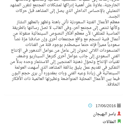
الخارجيّة، علاوة على أهمية إدراكها لمشكلات المجتمع لتقرن المشهد
التمثيلي بالإحساس الداخلي الذي يصل إلى المشاهد قبل حركات
الجسد.
معظم الأعمال الفنيّة السعوديّة تأتي باهتة وتظهر بالمظهر النشاز
وكأنها تنتمي إلى مجتمع آخر، وفي الغالب لا تصل رسالتها بالطريقة
المناسبة للمتلقي؛ لأن معظم أفكار النصوص السينمائيّة منقولة من
أعمال فنية تنسجم مع واقع مجتمعات أخرى وإن صادفنا مرّة نصاً
سعودياً مميزاً فإنه حتما سيصطدم بوجود فئة من الفنانات
المتسعودات اللاتي تحولن إلى عامل من عوامل التدهور في الإنتاج
الفني السعودي إلى جانب عوامل أخرى كترهل السيناريو وضعف
تقنيات الإنتاج وتحوّل ذهنيّة المنتجين إلى الاستثمار وحده بدلأً من
التفكير في تقديم عمل يليق بذائقة المشاهد الذي أسهمت العولمة
السينمائية في زيادة وعيه الفني وبات بمقدوره أن يرى حجم البون
فيما بين الأعمال المحليّة المتواضعة ونظيرتها العالمية ذات الأفكار
الخلاقة.
17/06/2016
ياسر البهيجان
المقالات