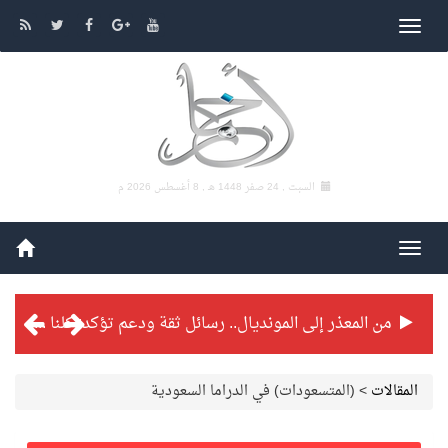
السبت , 24 صفر 1448 هـ ,
8 أغسطس 2026 م
من المعذر إلى المونديال.. رسائل ثقة ودعم تؤكد: كلنا مع الأخضر
شراكة تطويرية مرتقبة بين التايكوندو السعودي والفرنسي
المقالات
>
(المتسعودات) في الدراما السعودية
بطولة بلدية الجبيل الرمضانية تواصل منافساتها بمستويات فنية عالية