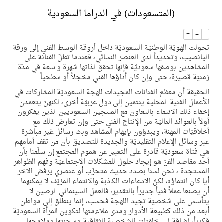
(المتسعودات) في الدراما السعودية
+
=
-
تحولت الهويّة الوطنيّة السعوديّة داخل أروقة الوسط الفني إلى ورقة
اليانصيب، وتحديداً لدى العنصر النسائي، فعندما تطلّ الفنانة على
المشاهدين بوصفها سعوديّة فإنها تحقق لذاتها شهرة واسعة في مدّة
زمنيّة قصيرة، حتى وإن كان أداؤها الفني مخجلاً أو سطحياً.
الحقيقة أن معظم الفنانات المجيدات للهجة السعوديّة المشاركات في
الأعمال الفنية المحلية ينتمين إلى دول عربيّة أخرى، لكنهنّ يتعمدن
إخفاء ذلك الانتماء بالتعاون مع المنتجين السعوديين الذين يفكرون
أولاً بالعوائد الماليّة من الإنتاج الفني حتى وإن تعارض ذلك مع
أخلاقيّات المهنة، ويبدؤون بإيهام المشاهد وبث رسائل غير مباشرة
عبر وسائل الإعلام التقليديّة والجديدة للتصديق بأن من تقف أمامهم
هي فتاة سعوديّة قادرة على التعبير عن هموم المجتمع إن سلّمنا بأن
أحد مقاصد الفنّ هو إيجاد حلول للمشكلات الاجتماعيّة وفهم الظواهر
المستجدة ، نحن لسنا بصدد حديث متحزّب أو عنصري يرفض الآخر
أيا كان انتماؤه، لكنّ الادعاءات الكاذبة والانتماء المزيّف لا يمكنهما
أن يصنعا عملاً فنياً جديراً بالتقدير، فالعمل السينمائي الرصين لا
يتأسس على شخصيّة تجيد اللهجة فحسب، إنما ينطلق إلى مواطن
أبعد من ذلك كطبيعة الأدوار ومدى ملاءمتها لتكوين المرأة السعوديّة
فكرياً، إضافة إلى خلفيّات الشخصية الثقافية وسحنتها وملامحها