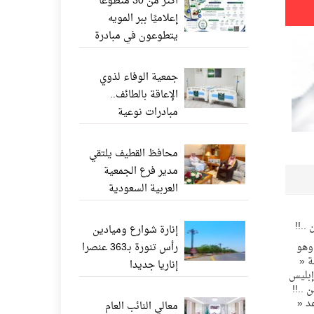
أكثر من 30 متطوعًا
إعلاميًا ببر المويه
يتطوعون في مبادرة
«ناشر الخير» عبر
واتساب
جمعية الوفاء لذوي
الإعاقة بالطائف..
مبادرات نوعية
وإنجازات إنسانية تعزز
جودة الحياة
محافظ القطيف يلتقي
مدير فرع الجمعية
العربية السعودية
للثقافة والفنون بالدمام
..!!
إنارة شوارع وميادين
وهو
رأس تنورة بـ363 عنصرا
ة «
إناريا جديدا
إبليس
 ..!!
د «
معالي النائب العام