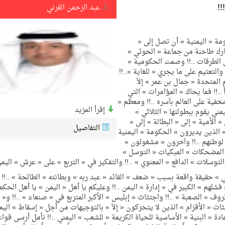
!
عبد الرحمن القرني
يمية الهلال
ومة « اليمنية » أن تصل إلى «
عارك طاحنة من جماعة « الحوثي »
لسلة بالأولمبياد الخاص لدوم الرياضة للجميع
ى الطرقات ..!! وصمت الحكومية «
التعتيم على ما يجري « للغاية »..!!
 المتحدة « جمال بن عمر » إلاّ
يع موسم سباقات الرياض
.!! فما يحاك « المؤامرات » التي
خفية على العالم بآسره ..!! ومعظم «
إقرأ المزيد
مني يقوم ببطولتها « الثلاثي »
« الأمية » إلى « البطالة » إلى «
التفاصيل
» الذين يديرون « الحكومة » اليمنية
لوطنهم ..!! وآخرون « مشغولون »
ة المملكة والنهضة الشاملة فيها
 المضحكات » المبكيات « التوسل »
وسلات » الدافع « المعنوي » ..!! والتفكير في « التربع » على « عرش » اليمن 
» حقيقة واقعة بسبب « ضعف » القائد « عبد ربه » وبطانته « الطالحة » ..!! 
لهم » الكبير في « إدارة » اليمن ..!! وعليكم يا أهل « اليمن » يا أهل الحكم
ف « الصعبة » ..!! واجتثاث « إبليس » الأكبر المتربع في « صنعاء » ..!! و« 
ث « الأقزام » الذين لا يتحركون « إلاّ » بالتوجيهات من أجل « إسقاط » اليمن
دة « البنية » الأساسية للحياة الكريمة « للشعب » اليمني ..!! نأمل أرسى قواع