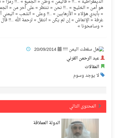
الديمقراطية » ..!! « فاليمن » وطن « الجميع » ..!! رمزاً « نح
هو أمن « الخليج » ..!! نحن « ننتظر » على أحر من « الجم
» بأيدي هؤلاء « الأرهابين » ..!! وعلى « الشعب » اليمني أ
غرفة « الإنعاش » إن لم يكن « انتقل » لرحمة الله ..!! قال الله سبحانه وتعال
« وسامحونا »
20/09/2014
عبد الرحمن القرني
المقالات
لا يوجد وسوم
المحتوى التالي
الدولة العملاقة