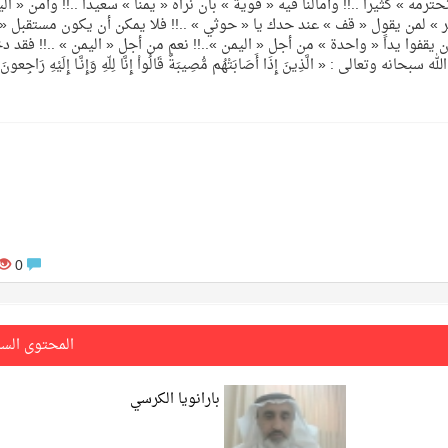
ترمه » كثيراً ..!! وآمالنا فيه « قوية » بأن نراه « يمناً » سعيداً ..!! وأمن « ال
ر » لمن يقول « قف » عند حدك يا « حوثي » ..!! فلا يمكن أن يكون مستقبل « 
ن يقفوا يداً « واحدة » من أجل « اليمن »..!! نعم من أجل « اليمن » ..!! فقد د
ى : « الَّذِينَ إِذَا أَصَابَتْهُم مُّصِيبَةٌ قَالُواْ إِنَّا لِلّهِ وَإِنَّـا إِلَيْهِ رَاجِعونَ 
0
المحتوى الس
بارانويا الكرسي