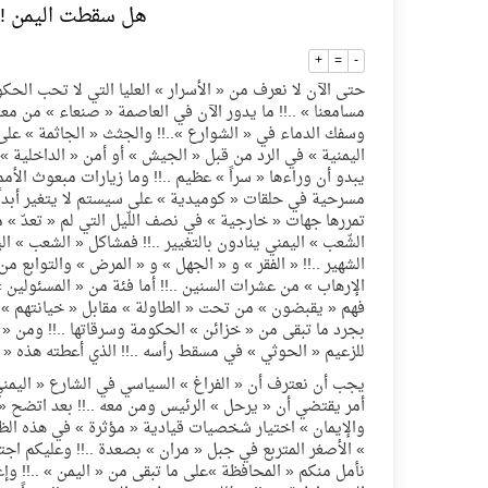
هل سقطت اليمن !!!
فنّ المكاتب للتجارة توقّع اتفاقية شراكة مع أكاد
+
=
-
حتى الآن لا نعرف من « الأسرار » العليا التي لا تحب الحك
مسامعنا » ..!! ما يدور الآن في العاصمة « صنعاء » من م
نادي النور يحقق المركز الأول في منافسات كرة ا
وسفك الدماء في « الشوارع »..!! والجثث « الجاثمة » عل
اليمنية » في الرد من قبل « الجيش » أو أمن « الداخلية » و
يبدو أن وراءها « سراً » عظيم ..!! وما زيارات مبعوث الأمم
تنافس قوي بين كبرى الإسطبلات في ثاني أساب
مسرحية في حلقات « كوميدية » على سيستم لا يتغير أبداً .
تمررها جهات « خارجية » في نصف اللّيل التي لم « تعدّ » م
الشّعب » اليمني ينادون بالتغيير ..!! فمشاكل « الشعب » الي
سيل الخير يروي ملاعب الكوكب
الشهير ..!! « الفقر » و « الجهل » و « المرض » والتوابع من 
الإرهاب » من عشرات السنين ..!! أما فئة من « المسئولين 
فهم « يقبضون » من تحت « الطاولة » مقابل « خيانتهم » 
كأس العالم للرياضات الإلكترونية شاهد على رياد
بجرد ما تبقى من « خزائن » الحكومة وسرقاتها ..!! ومن «
للزعيم « الحوثي » في مسقط رأسه ..!! الذي أعطته هذه « الت
يجب أن نعترف أن « الفراغ » السياسي في الشارع « اليمني 
المنتخب السعودي ينافس (64) دولة في أولمبياد الفلك والفيزياء الفلكية الدولي بالهند
أمر يقتضي أن « يرحل » الرئيس ومن معه ..!! بعد اتضح « فش
والإيمان » اختيار شخصيات قيادية « مؤثرة » في هذه الظرو
» الأصغر المتربع في جبل « مران » بصعدة ..!! وعليكم اجتثا
كأس العالم للرياضات الإلكترونية: فريق Karmine Corp الفرنسي بطلًا لبطولة Rocket League
نأمل منكم « المحافظة »على ما تبقى من « اليمن » ..!! وإعا