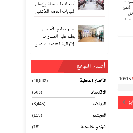
يمن »
أصحاب الفضيلة رؤساء
اليمن
النيابات العامة المكلفين
خل
حديثًا
» ..!!
مدير تعليم الأحساء
يطلع على المسارات
الإثرائية لـ«بصمات مدن
المستقبل 202
أفسام الموقع
10515
الأخبار المحلية
(48٬532)
الاقتصاد
(503)
ابق
الرياضة
(3٬445)
المجتمع
(119)
شؤون خليجية
(15)