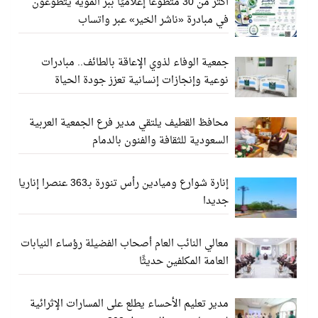
أكثر من 30 متطوعًا إعلاميًا ببر المويه يتطوعون
في مبادرة «ناشر الخير» عبر واتساب
جمعية الوفاء لذوي الإعاقة بالطائف.. مبادرات
نوعية وإنجازات إنسانية تعزز جودة الحياة
محافظ القطيف يلتقي مدير فرع الجمعية العربية
السعودية للثقافة والفنون بالدمام
إنارة شوارع وميادين رأس تنورة بـ363 عنصرا إناريا
جديدا
معالي النائب العام أصحاب الفضيلة رؤساء النيابات
العامة المكلفين حديثًا
مدير تعليم الأحساء يطلع على المسارات الإثرائية