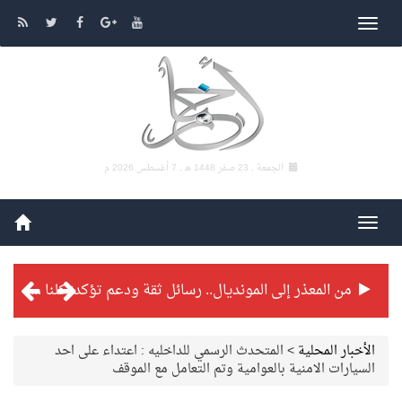
الجمعة , 23 صفر 1448 هـ ,
7 أغسطس 2026 م
من المعذر إلى المونديال.. رسائل ثقة ودعم تؤكد: كلنا مع الأخضر
شراكة تطويرية مرتقبة بين التايكوندو السعودي والفرنسي
الأخبار المحلية
>
المتحدث الرسمي للداخليه : اعتداء على احد
السيارات الامنية بالعوامية وتم التعامل مع الموقف
بطولة بلدية الجبيل الرمضانية تواصل منافساتها بمستويات فنية عالية