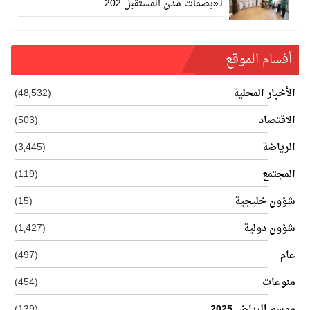
لـ«بصمات مدن المستقبل 202
أفسام الموقع
الأخبار المحلية
(48٬532)
الاقتصاد
(503)
الرياضة
(3٬445)
المجتمع
(119)
شؤون خليجية
(15)
شؤون دولية
(1٬427)
عام
(497)
منوعات
(454)
موسم الرياض 2025
(139)