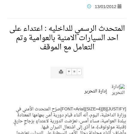
13/01/2012
فنّ المكاتب للتجارة توقّع اتفاقية شراكة مع أكاديمية الهلال
المتحدث الرسمي للداخليه : اعتداء على
نادي النور يحقق المركز الأول في منافسات كرة السلة بالأولمبياد الخاص لدوم الرياضة للجميع
احد السيارات الامنية بالعوامية وتم
التعامل مع الموقف
تنافس قوي بين كبرى الإسطبلات في ثاني أسابيع موسم سباقات الرياض
سيل الخير يروي ملاعب الكوكب
+
=
-
كأس العالم للرياضات الإلكترونية شاهد على ريادة المملكة والنهضة الشاملة فيها
إدارة التحرير
المنتخب السعودي ينافس (64) دولة في أولمبياد الفلك والفيزياء الفلكية الدولي بالهند
[JUSTIFY][B][SIZE=4][FONT=Arial]صرّح المتحدث الأمني في
وزارة الداخلية، اليوم، أنه أثناء قيام دورية أمن بمهامها المعتادة
كأس العالم للرياضات الإلكترونية: فريق Karmine Corp الفرنسي بطلًا لبطولة Rocket League
ببلدة العوامية، مساء أمس، تعرّضت الدورية لاعتداءٍ بزجاجٍ حارقٍ
(قنبلة مولوتوف)، ما أدّى إلى اشتعال النيران فيها.
وأضاف: أثناء محاولة رجال الأمن السيطرة على النيران، تعرّضوا