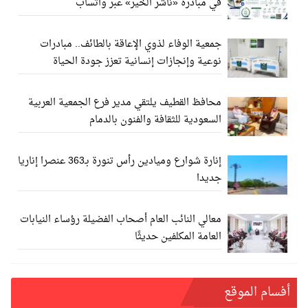
في مبادرة «ناشر الخير» عبر واتساب
جمعية الوفاء لذوي الإعاقة بالطائف.. مبادرات
نوعية وإنجازات إنسانية تعزز جودة الحياة
محافظ القطيف يلتقي مدير فرع الجمعية العربية
السعودية للثقافة والفنون بالدمام
إنارة شوارع وميادين رأس تنورة بـ363 عنصرا إناريا
جديدا
معالي النائب العام أصحاب الفضيلة رؤساء النيابات
العامة المكلفين حديثًا
أفسام الموقع