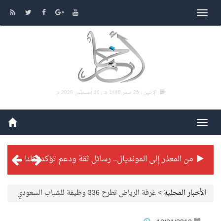
الإثنين , 26 صفر 1448 هـ ,
10 أغسطس 2026 م
من المعذر إلى المونديال.. رسائل ثقة ودعم تؤكد: كلنا مع الأخضر
شراكة تطويرية مرتقبة بين التايكوندو السعودي والفرنسي
بطولة بلدية الجبيل الرمضانية تواصل منافساتها بمستويات فنية عالية
الأخبار المحلية
>
غرفة الرياض تطرح 336 وظيفة للشباب السعودي
فنّ المكاتب للتجارة توقّع اتفاقية شراكة مع أكاديمية الهلال