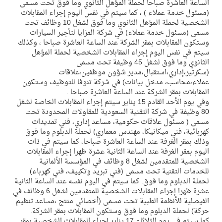
الساعة العاشرة صباحا لحملة المؤهل الثانوي وما فوق تحت مسمى
(مسئول خدمة عملاء ) ، كما سيتم في نفس اليوم إجراء المقابلات
الشخصية لحملة المؤهل الثانوي وما فوق لشغل 10 وظائف تحت
مسمى (مسئول خدمة عملاء) في شركة المزايا لتأجير السيارات
وستكون المقابلات بمقر الشركة عند الساعة العاشرة صباحا ، وكذلك
سيتم في نفس اليوم إجراء المقابلات الشخصية لحملة المؤهل
الثانوي وما فوق لشغل 45 وظيفة تحت مسمى
(سكرتير،إداري،استقبال،مدير شؤون موظفين،علاقات
عملاء،محاسب، مدخل بيانات) في شركة تنوفا للتوظيف وستكون
المقابلات بمقر الشركة عند الساعة العاشرة صباحا .
وفي يوم الأحد القادم 15 يناير سيتم إجراء المقابلات الخاصة لشغل
80 وظيفة في شركة التقنية السعودية للمقاولات المحدودة تحت
مسمى ( مسئول علاقات حكومية، مساعد إداري، فني تمديدات
كهربائية، فني ميكانيكا، مهندس معماري) لحملة الدبلوم وما فوق
وذلك بمقر الغرفة عند الساعة العاشرة صباحا، كما سيتم في ذات
اليوم بمقر الغرفة عند الساعة الثانية عشرة ظهرا إجراء المقابلات
الشخصية للمتقدمين لشغل 8 وظائف في المؤسسة الألمانية
للخدمات التقنية تحت مسمى (فني تبريد وتكييف، فني كهرباء)
لحملة الدبلوم وما فوق. كما سيتم في اليوم نفسه عند الساعة الثانية
عشرة ظهرا إجراء المقابلات الشخصية للمتقدمين لشغل 6 وظائف في
الفيصلية للأنظمة الطبية تحت مسمى (أخصائي منتج ،مساعد تنظيم
حركة) لحملة الدبلوم وما فوق وستكون المقابلات بمقر الشركة.
كما سيتم في يوم الثلاثاء 17 يناير إجراء المقابلات الشخصية بمقر