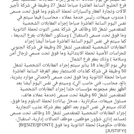
فرع الخليج الساعة العاشرة صباحا لشغل 27 وظيفة في شركة تأجير
الآلات وتجارة العقار والسيارات لحملة الدبلوم وما فوق تحت مسمى
( مندوب مبيعات، رئيس خدمة عملاء ، محاسب) فيما سيتم في
نفس اليوم الساعة العاشرة صباحا إجراء المقابلات الشخصية
للمتقدمين لشغل 10 وظائف في شركة غصن التوت لحملة الثانوية
وما فوق تحت مسمى (استقبال ) وستكون المقابلات بفرع البديعة ،
كما سيتم في نفس اليوم الساعة العاشرة صباحا أيضا إجراء
المقابلات الشخصية للمتقدمين لشغل 20 وظيفة في شركة الجنوبي
للحراسات الأمنية لحملة الابتدائية وما فوق تحت مسمي (رجال أمن
وسلامة ) وذلك بمقر فرع الشمال .
وفي يوم الأربعاء 18 يناير سيتم إجراء المقابلات الشخصية لشغل
50 وظيفة في شركة كفاءات للاستثمار بمقر الغرفة الساعة العاشرة
صباحا لحملة الثانوية وما فوق تحت مسمى (أخصائي موارد بشرية،
بائع، محاسب، فني حاسب آلي)، وسيتم في نفس اليوم أيضا بعد
الظهر بمقر مجموعه مؤسسات خلدا إجراء المقابلات الشخصية
للمتقدمين لشغل 60 وظيفة تحت مسمى (خدمة عملاء هاتف،
مسئول مبيعات، سكرتارية ، مدخل بيانات) لحملة الدبلوم وما فوق،
كذلك سيتم في نفس اليوم بعد الظهر بمقر شركة عذيب التجارية
إجراء المقابلات الشخصية للمتقدمين لشغل 10 وظائف تحت مسمى
(مساعد إداري شؤون موظفين، موظف اتصالات إدارية، استقبال،
علاقات حكومية) لحملة الثانوية وما فوق [/FONT][/SIZE][/B]
[/JUSTIFY]