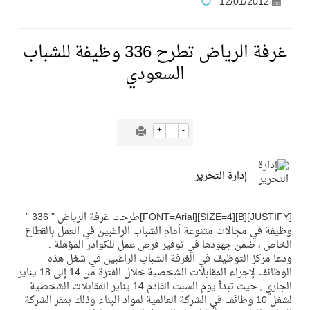
12/01/2012
نادي النور يحقق المركز الأول في منافسات كرة السلة بالأولمبياد الخاص لدوم الرياضة للجميع
غرفة الرياض تطرح 336 وظيفة للشباب
السعودي
تنافس قوي بين كبرى الإسطبلات في ثاني أسابيع موسم سباقات الرياض
سيل الخير يروي ملاعب الكوكب
+
=
-
كأس العالم للرياضات الإلكترونية شاهد على ريادة المملكة والنهضة الشاملة فيها
إدارة التحرير
المنتخب السعودي ينافس (64) دولة في أولمبياد الفلك والفيزياء الفلكية الدولي بالهند
[JUSTIFY][B][SIZE=4][FONT=Arial]طرحت غرفة الرياض ” 336 ”
وظيفة في مجالات متنوعة أمام الشباب الراغبين في العمل بالقطاع
الخاص ، ضمن جهودها في توفير فرص عمل للكوادر المؤهلة .
كأس العالم للرياضات الإلكترونية: فريق Karmine Corp الفرنسي بطلًا لبطولة Rocket League
ودعا مركز التوظيف في الغرفة الشباب الراغبين في شغل هذه
الوظائف لإجراء المقابلات الشخصية خلال الفترة من 14 إلى 18 يناير
الجاري , حيث تبدأ يوم السبت القادم 14 يناير المقابلات الشخصية
لشغل 10 وظائف في الشركة العالمية لمواد البناء وذلك بمقر الشركة