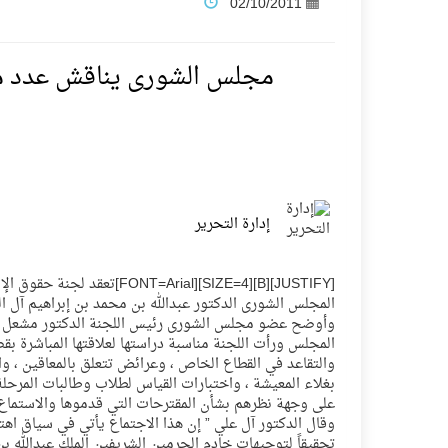
02/10/2011
فنّ المكاتب للتجارة توقّع اتفاقية شراكة مع أكاد
مجلس الشورى يناقش عدد من
نادي النور يحقق المركز الأول في منافسات كرة ا
تنافس قوي بين كبرى الإسطبلات في ثاني أساب
إدارة التحرير
سيل الخير يروي ملاعب الكوكب
[FY][B][SIZE=4][FONT=Arial
كأس العالم للرياضات الإلكترونية شاهد على رياد
المجلس الشورى الدكتور عبدالله بن محمد بن إبراهيم آل ا
وأوضح عضو مجلس الشورى رئيس اللجنة الدكتور مشعل بن 
المجلس ورأت اللجنة مناسبة دراستها لعلاقتها المباشرة 
المنتخب السعودي ينافس (64) دولة في أولمبياد الفلك والفيزياء الفلكية الدولي بالهند
والتقاعد في القطاع الخاص ، وعرائض تتعلق بالمعاقين ، وا
بغلاء المعيشة ، واختبارات القياس لطلاب وطالبات المرحلة
على وجهة نظرهم بشأن المقترحات التي قدموها والاستماع إ
كأس العالم للرياضات الإلكترونية: فريق Karmine Corp الفرنسي بطلًا لبطولة Rocket League
وقال الدكتور آل علي ” إن هذا الاجتماع يأتي في سياق 
تحقيقاً لتوجيهات خادم الحرمين الشريفين الملك عبدالله 