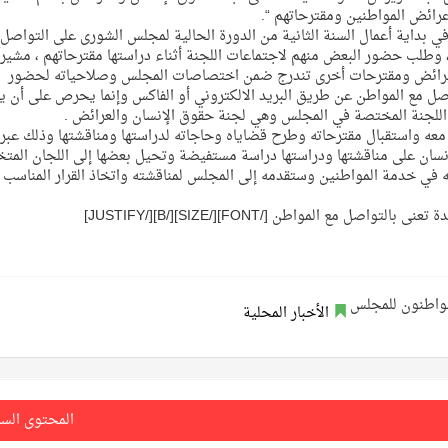
 عرائض المواطنين ومقترحاتهم “.
في بداية أعمال السنة الثانية من الدورة الحالية لمجلس الشورى على التواصل
طلب حضور البعض منهم لاجتماعات اللجنة أثناء دراستها مقترحاتهم ، مشيراً
ا عرائض ومقترحات أخرى تندرج ضمن اختصاصات المجلس وصلاحياته لحضور
واصل مع المواطن عن طريق البريد الالكتروني أو الفاكس وإنما يحرص على أن ي
اللجنة المختصة في المجلس وهي لجنة حقوق الإنسان والعرائض .
عه واستقبال مقترحاته وطرح قضاياه وحاجاته لدراستها ومناقشتها وذلك عبر ا
إنسان على مناقشتها ودراستها دراسة مستفيضة وتحيل بعضها إلى اللجان الم
في خدمة المواطنين وستقدمه إلى المجلس لمناقشته واتخاذ القرار المناسب
مع المواطن [/FONT][/SIZE][/B][/JUSTIFY]
الأخبار المحلية
المحتوى الس