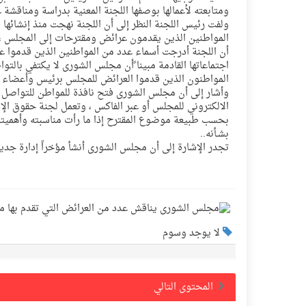
ومتابعته لأعمالها بوصفها اللجنة المعنية بدراسة ومناقشة
ولفت رئيس اللجنة النظر إلى أن اللجنة نهجت منذ إنشائها 
المواطنين الذين يقدمون عرائض ومقترحات إلى المجلس ، و
أن اللجنة أدرجت أسماء عدد من المواطنين الذين قدمو
اجتماعاتها القادمة مبينا ًأن مجلس الشورى لا يكتفي بالت
المواطنون الذين قدموا العرائض للمجلس برئيس وأعضاء 
وأشار إلى أن مجلس الشورى فتح نافذة للمواطن للتواصل م
الالكتروني للمجلس أو عبر الفاكس ، وتعمل لجنة حقوق ال
بحسب طبيعة موضوع المقترح إذا ما رأت مناسبته وأهميته 
بشـأنه..
تجدر الإشارة إلى أن مجلس الشورى أنشأ مؤخراً إدارة جديدة تعنى بالتواصل 
لا يوجد وسوم
المحتوى التالي