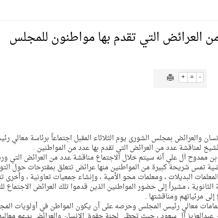
يمية الهلال
 العرائض التي تقدم بها مواطنون للمجلس
لسلة بالأولمبياد الخاص لدوم الرياضة للجميع
+
=
-
يع موسم سباقات الرياض
JUSTI]تعقد لجنة حقوق الإنسان والعرائض بمجلس الشورى يوم الثلاثاء المقبل اجتماعاً برئاسة معالي رئ
ة المملكة والنهضة الشاملة فيها
لشيخ لمناقشة عدد من العرائض التي تقدم بها عدد من المواطنين .
ممدوح آل علي أنه سيتم خلال الاجتماع مناقشة عدد من العرائض التي ور
بقضية تمس شريحة كبيرة من المواطنين منها عرائض تتعلق بمقترحات حول الت
لمعلمات البديلات ، ومعلمات محو الأمية ، وإنشاء جمعيات تعاونية ، وأخرى تت
 الثانوية ، مشيراً إلى حضور المواطنين الذين قدموا تلك العرائض الاجتماع لل
لى مرئياتهم ومناقشتها .
اهتمامات معالي رئيس المجلس وحرصه على أن يكون المواطن في أولويات الم
بن عبدالعزيز آل سعود ، حيث تحظى لجنة حقوق الإنسان والعرائض بدعم معاليه