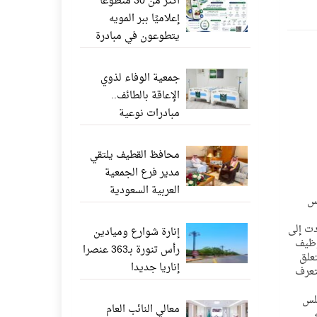
أكثر من 30 متطوعًا
إعلاميًا ببر المويه
يتطوعون في مبادرة
«ناشر الخير» عبر
واتساب
جمعية الوفاء لذوي
الإعاقة بالطائف..
مبادرات نوعية
وإنجازات إنسانية تعزز
جودة الحياة
محافظ القطيف يلتقي
مدير فرع الجمعية
العربية السعودية
يس
للثقافة والفنون بالدمام
دت إلى
إنارة شوارع وميادين
وظيف
رأس تنورة بـ363 عنصرا
علق
إناريا جديدا
تعرف
جلس
معالي النائب العام