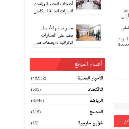
أصحاب الفضيلة رؤساء
 مع
النيابات العامة المكلفين
 إلى
حديثًا
لتقي
مدير تعليم الأحساء
يطلع على المسارات
لبريد
الإثرائية لـ«بصمات مدن
تخصصة
المستقبل 202
أفسام الموقع
الأخبار المحلية
(48٬532)
الاقتصاد
(503)
الرياضة
(3٬445)
المجتمع
(119)
ابق
شؤون خليجية
(15)