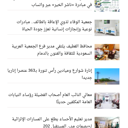
في مبادرة «ناشر الخير» عبر واتساب
جمعية الوفاء لذوي الإعاقة بالطائف.. مبادرات
نوعية وإنجازات إنسانية تعزز جودة الحياة
محافظ القطيف يلتقي مدير فرع الجمعية العربية
السعودية للثقافة والفنون بالدمام
إنارة شوارع وميادين رأس تنورة بـ363 عنصرا إناريا
جديدا
معالي النائب العام أصحاب الفضيلة رؤساء النيابات
العامة المكلفين حديثًا
مدير تعليم الأحساء يطلع على المسارات الإثرائية
لـ«بصمات مدن المستقبل 202