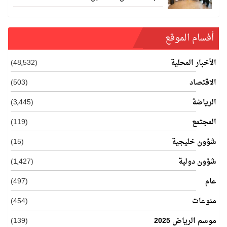
أفسام الموقع
الأخبار المحلية
(48٬532)
الاقتصاد
(503)
الرياضة
(3٬445)
المجتمع
(119)
شؤون خليجية
(15)
شؤون دولية
(1٬427)
عام
(497)
منوعات
(454)
موسم الرياض 2025
(139)