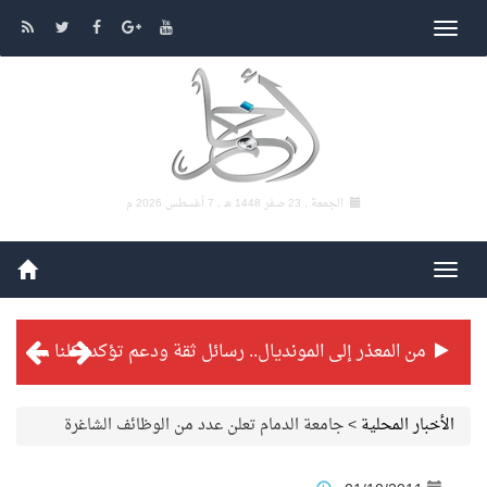
الجمعة , 23 صفر 1448 هـ ,
7 أغسطس 2026 م
من المعذر إلى المونديال.. رسائل ثقة ودعم تؤكد: كلنا مع الأخضر
شراكة تطويرية مرتقبة بين التايكوندو السعودي والفرنسي
الأخبار المحلية
>
جامعة الدمام تعلن عدد من الوظائف الشاغرة
بطولة بلدية الجبيل الرمضانية تواصل منافساتها بمستويات فنية عالية