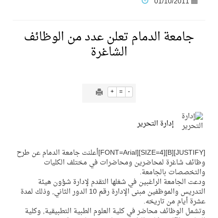
01/10/2011
فنّ المكاتب للتجارة توقّع اتفاقية شراكة مع أكاديمية الهلال
جامعة الدمام تعلن عدد من الوظائف
الشاغرة
نادي النور يحقق المركز الأول في منافسات كرة السلة بالأولمبياد الخاص لدوم الرياضة للجميع
تنافس قوي بين كبرى الإسطبلات في ثاني أسابيع موسم سباقات الرياض
+
=
-
سيل الخير يروي ملاعب الكوكب
إدارة التحرير
كأس العالم للرياضات الإلكترونية شاهد على ريادة المملكة والنهضة الشاملة فيها
[JUSTIFY][B][SIZE=4][FONT=Arial]أعلنت جامعة الدمام عن طرح
وظائف شاغرة لمحاضرين ومحاضرات في مختلف الكليات
والتخصصات بالجامعة.
المنتخب السعودي ينافس (64) دولة في أولمبياد الفلك والفيزياء الفلكية الدولي بالهند
ودعت الجامعة الراغبين في شغلها التقدم لإدارة شؤون هيئة
التدريس والموظفين مبنى الإدارة رقم 10 الدور الثاني, وذلك لمدة
عشرة أيام من تاريخه.
كأس العالم للرياضات الإلكترونية: فريق Karmine Corp الفرنسي بطلًا لبطولة Rocket League
وتشمل الوظائف محاضر في كلية العلوم الطبية التطبيقية, وكلية