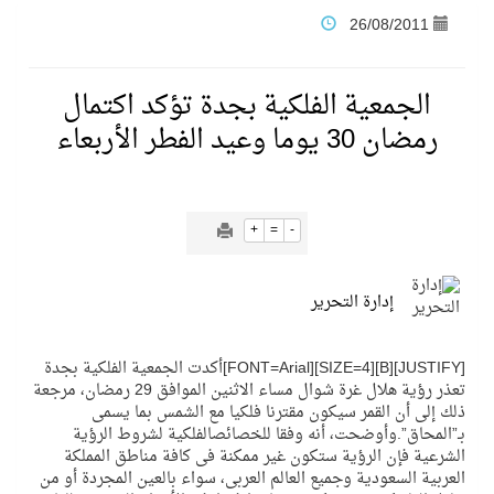
26/08/2011
فنّ المكاتب للتجارة توقّع اتفاقية شراكة مع أكاديمية الهلال
الجمعية الفلكية بجدة تؤكد اكتمال
نادي النور يحقق المركز الأول في منافسات كرة السلة بالأولمبياد الخاص لدوم الرياضة للجميع
رمضان 30 يوما وعيد الفطر الأربعاء
تنافس قوي بين كبرى الإسطبلات في ثاني أسابيع موسم سباقات الرياض
+
=
-
سيل الخير يروي ملاعب الكوكب
إدارة التحرير
كأس العالم للرياضات الإلكترونية شاهد على ريادة المملكة والنهضة الشاملة فيها
[JUSTIFY][B][SIZE=4][FONT=Arial]أكدت الجمعية الفلكية بجدة
المنتخب السعودي ينافس (64) دولة في أولمبياد الفلك والفيزياء الفلكية الدولي بالهند
تعذر رؤية هلال غرة شوال مساء الاثنين الموافق 29 رمضان، مرجعة
ذلك إلى أن القمر سيكون مقترنا فلكيا مع الشمس بما يسمى
بـ”المحاق”.وأوضحت، أنه وفقا للخصائصالفلكية لشروط الرؤية
الشرعية فإن الرؤية ستكون غير ممكنة فى كافة مناطق المملكة
كأس العالم للرياضات الإلكترونية: فريق Karmine Corp الفرنسي بطلًا لبطولة Rocket League
العربية السعودية وجميع العالم العربى، سواء بالعين المجردة أو من