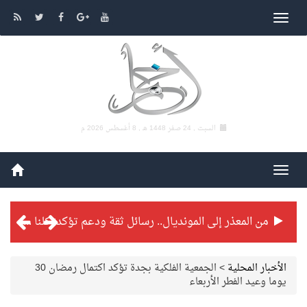
السبت , 24 صفر 1448 هـ ,
8 أغسطس 2026 م
من المعذر إلى المونديال.. رسائل ثقة ودعم تؤكد: كلنا مع الأخضر
شراكة تطويرية مرتقبة بين التايكوندو السعودي والفرنسي
الأخبار المحلية
>
الجمعية الفلكية بجدة تؤكد اكتمال رمضان 30
يوما وعيد الفطر الأربعاء
بطولة بلدية الجبيل الرمضانية تواصل منافساتها بمستويات فنية عالية