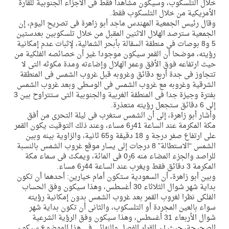
خلال التلسكوب، وسيكون مشاهدا فقط فى الأجزاء الجنوبية للقارة
الأمريكية من خلال التلسكوب فقط.
وقال رئيس الجمعية المهندس ماجد أبو زاهرة فى تصريح اليوم، إن
الجمعية سترصد الهلال الاثنين المقبل من خلال تلسكوبين بعدستين
5 و8 بوصات فى منطقة السقالة بأبحر الشمالية، لإثبات عدم إمكانية
رؤيته، موضحا أن القمر سيكون موجودا غير أن خصائصه الفلكية من
حيث ارتفاعه فوق الأفق وعمر الهلال وإضاءته ومدة مكوثه التى لا
تتجاوز فى جدة أربع دقائق وغروبه قبل غروب الشمس فى المنطقة
الشرقية وغروبه مع غروب الشمس فى الوسطى وبعد غروب الشمس
بفترة وجيزة جدا فى المنطقة الغربية والجنوبية التى ستتراوح بين 3
إلى 6 دقائق ستجعل رؤيته متعذرة.
وأشار أبو زاهرة، إلى أن الشمس ستغرب فى ليلة التحرى من أفق
مكة المكرمة عند الساعة 41ر6 مساء، وعند ذلك التوقيت يكون القمر
على ارتفاع صفر درجة و 18 دقيقة و65 ثانية، والزاوية بينه وبين
الشمس “الاستطالة” 8 درجات إلى يسار موقع غروب الشمس بالنسبة
للراصد والجزء المضاء منه 6ر0 فى المائة، ويمكث فى سماء مكة
المكرمة 3 دقائق فقط ويغرب عند الساعة 44ر6 مساء.
وبين أبو زاهرة، أن السعودية ستكون أمام خيارين: أحدهما أن تكون
بداية شهر شوال الثلاثاء 30 أغسطس، وهذا سيكون وفق الحساب
الفلكى نظرا لغروب القمر بعد غروب الشمس بدون إمكانية رؤيته
سواء بالعين المجردة أو التلسكوب، والثانى أن تكون بداية شهر
شوال الأربعاء 31 أغسطس، وهذا سيكون وفق الرؤية الشرعية
الصحيحة، حيث إن القرار الفصل والنهائى فى هذا الموضوع سيكون