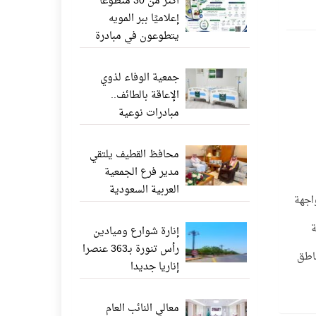
أكثر من 30 متطوعًا
إعلاميًا ببر المويه
يتطوعون في مبادرة
«ناشر الخير» عبر
واتساب
جمعية الوفاء لذوي
الإعاقة بالطائف..
مبادرات نوعية
وإنجازات إنسانية تعزز
جودة الحياة
محافظ القطيف يلتقي
مدير فرع الجمعية
العربية السعودية
لمواجهة
للثقافة والفنون بالدمام
ة
إنارة شوارع وميادين
رأس تنورة بـ363 عنصرا
ناطق
إناريا جديدا
معالي النائب العام