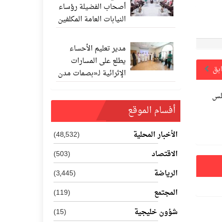
أصحاب الفضيلة رؤساء
النيابات العامة المكلفين
حديثًا
مدير تعليم الأحساء
يطلع على المسارات
ابق
الإثرائية لـ«بصمات مدن
المستقبل 202
لس
أفسام الموقع
الأخبار المحلية
(48٬532)
الاقتصاد
(503)
الرياضة
(3٬445)
المجتمع
(119)
شؤون خليجية
(15)