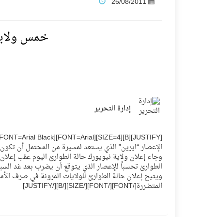
26/08/2011
فنّ المكاتب للتجارة توقّع اتفاقية شراكة مع أكاد
خمس ولايا
نادي النور يحقق المركز الأول في منافسات كرة ا
تنافس قوي بين كبرى الإسطبلات في ثاني أساب
إدارة التحرير
سيل الخير يروي ملاعب الكوكب
كأس العالم للرياضات الإلكترونية شاهد على رياد
الإعصار “ايرين” الذي يستعد لمسيرة من المحتمل أن تكون ك
وجاء إعلان ولاية نيويورك حالة الطوارئ اليوم عقب إعلان 
الطوارئ تحسباً للإعصار الذي يتوقع أن يضرب بعد غد السب
المنتخب السعودي ينافس (64) دولة في أولمبياد الفلك والفيزياء الفلكية الدولي بالهند
ويتيح إعلان حالة الطوارئ للولايات المرونة في صرف الأم
المتضررة[/FONT][/FONT][/SIZE][/B][/JUSTIFY]
كأس العالم للرياضات الإلكترونية: فريق Karmine Corp الفرنسي بطلًا لبطولة Rocket League