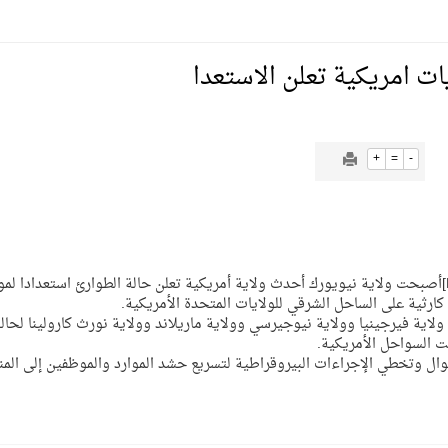
يمية الهلال
ت امريكية تعلن الاستعدا
لسلة بالأولمبياد الخاص لدوم الرياضة للجميع
+
=
-
يع موسم سباقات الرياض
[JUSTIFY][B][SIZE=4][FONT=Arial][FONT=Arial Black]أصبحت ولاية نيويورك أحدث ولاية أمريكية تعلن حالة الطوارئ استعدادا 
ة المملكة والنهضة الشاملة فيها
ارثية على الساحل الشرقي للولايات المتحدة الأمريكية.
ولاية فيرجينيا وولاية نيوجيرسي وولاية ماريلاند وولاية نورث كارولينا لحال
ت السواحل الأمريكية.
وال وتخطي الإجراءات البيروقراطية لتسريع حشد الموارد والموظفين إلى الم