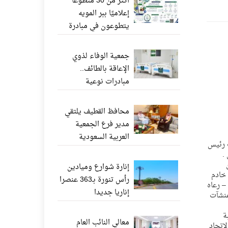
أكثر من 30 متطوعًا
إعلاميًا ببر المويه
يتطوعون في مبادرة
«ناشر الخير» عبر
واتساب
جمعية الوفاء لذوي
الإعاقة بالطائف..
مبادرات نوعية
وإنجازات إنسانية تعزز
جودة الحياة
محافظ القطيف يلتقي
مدير فرع الجمعية
العربية السعودية
باب رئيس
للثقافة والفنون بالدمام
.
إنارة شوارع وميادين
 خادم
رأس تنورة بـ363 عنصرا
– رعاه
إناريا جديدا
منشآت
ة
معالي النائب العام
اتحاد