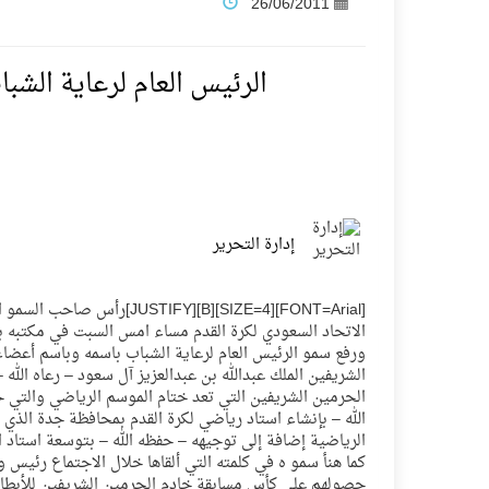
26/06/2011
فنّ المكاتب للتجارة توقّع اتفاقية شراكة مع أكاد
الرئيس العام لرعاية الش
نادي النور يحقق المركز الأول في منافسات كرة ا
تنافس قوي بين كبرى الإسطبلات في ثاني أساب
سيل الخير يروي ملاعب الكوكب
إدارة التحرير
كأس العالم للرياضات الإلكترونية شاهد على رياد
[rial][SIZE=4][B][JUSTIFY
الاتحاد السعودي لكرة القدم مساء امس السبت في مكتبه ب
المنتخب السعودي ينافس (64) دولة في أولمبياد الفلك والفيزياء الفلكية الدولي بالهند
ورفع سمو الرئيس العام لرعاية الشباب باسمه وباسم أعضا
الشريفين الملك عبدالله بن عبدالعزيز آل سعود – رعاه الله 
الحرمين الشريفين التي تعد ختام الموسم الرياضي والتي ح
كأس العالم للرياضات الإلكترونية: فريق Karmine Corp الفرنسي بطلًا لبطولة Rocket League
الله – بإنشاء استاد رياضي لكرة القدم بمحافظة جدة الذي
الرياضية إضافة إلى توجيهه – حفظه الله – بتوسعة استاد ال
كما هنأ سمو ه في كلمته التي ألقاها خلال الاجتماع رئي
حصولهم على كأس مسابقة خادم الحرمين الشريفين للأبطال 