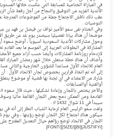
في المباراة الختامية للمسابقة التي عكست خلالها المستويات
الأندية المزيد من التوفيق والنجاح من أجل رفعة شأن الري
عقب ذلك ناقش الاجتماع جملة من الموضوعات المدرجة على ج
التوصيات .
وفي الختام نفى سمو الأمير نواف بن فيصل بن فهد بن عبد
موضحا أن هناك بيانا تفصيليا سيصدر يوم غد عن طريق الأما
وحول مشاركات الأندية السعودية آسيوياً ، أوضح سموه أن هن
المشاركة في البطولات العربية إلى الموسم ما بعد القادم ن
لازدحام روزنامة المشاركات وأيضا حسب آراء جميع الأعضاء
وأضاف أن هناك خطة ستعلن خلال شهر رمضان المبارك القادم 
العام للاتحاد الأول مساعدا للشؤون الخارجية والثاني مساع
إلى أنه تم اتخاذ قرارين بخصوص لجان الاتحاد الأول : أن 
شارك من الاعضاء في أي لجنة بها قضية أو موضوع يتعلق ب
أوالفنية أوالمسابقات .
والآخر يختص باللجان وإعادة تشكيلها ، حيث قال سموه //
القادمة ومن الممكن دمج بعض اللجان القائمة حاليا وسوف ي
سيبدأ في 11 شوال 1432 // .
[/JUSTIFY][/B][/SIZE][/FONT]