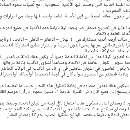
 الفنية العالية التي وصلت إليها الأندية السعودية .. مع تمنيات سموه الصادقة
اضة السعودية .
دول أعماله المعدة من قبل الأمانة العامة واتخذ فيها جملة من القرارات و
 العزيز في تصريح صحفي عن وجود نية لزيادة عدد الأندية في جميع الدرجات
نة العامة بالاتحاد .
الك أربعة أندية ستشارك هي : ( الهلال – الاتفاق – الأهلي – الاتحاد ) وتأج
ظرا للظروف التي تمر بها بعض الدول العربية واستمرار تعليق المشاركة الخليجي
 تجاه المشاركة الخليجية.
لتطوير آلية العمل في الأمانة العامة ومنها أن يكون هناك ثلاثة مساعدين لل
دا لشؤون اللجان العاملة في الاتحاد ومساعداً لشؤون الأندية بكافة درجاتها ,
لا يكون العاملون في اللجان ,عاملين في أي ناد من الأندية في الوقت الحاضر 
نادية فيعتذر عن الحضور سواء كان في لجنة الانضباط أوالحكام أوالاحتراف
 سيكون هناك تعديل محدود في إعادة تشكيل هذه اللجان حسب ما تتطلبه المر
ستمع إلى جميع الآراء في الفترة القادمة ” ، مشيرا سموه إلى أن الموسم القاد
ولفت سمو الرئيس العام لرعاية الشباب النظر إلى أنه في يوم 3 رمضان القادم سيكون هناك اجتماع لكل لجنة من لجان الاتحاد وبعدها
سيكون هناك اجتماع لكل اللجان لوضع رؤيتها ، وفي يوم 15 رمضان سيكون هناك اجتماعا لمندوبي الأندية الممارسين لكرة القدم مع 
اللجان في الاتحاد لوضع رؤاهم حيال التعديل المقترح على بعض اللوائح ، فيما ستعتمد اللوائح بشكلها الجديد يوم 17 رمضان المقبل