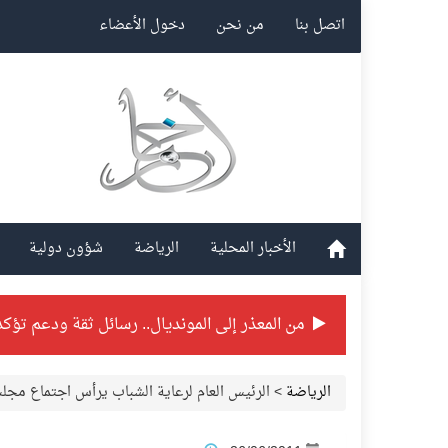
اتصل بنا
من نحن
دخول الأعضاء
الأخبار المحلية
الرياضة
شؤون دولية
من المعذر إلى المونديال.. رسائل ثقة ودعم تؤكد
شراكة تطويرية مرتقبة بين التايكوندو السعودي
الرياضة
>
الرئيس العام لرعاية الشباب يرأس اجتماع مجل
بطولة بلدية الجبيل الرمضانية تواصل منافساته