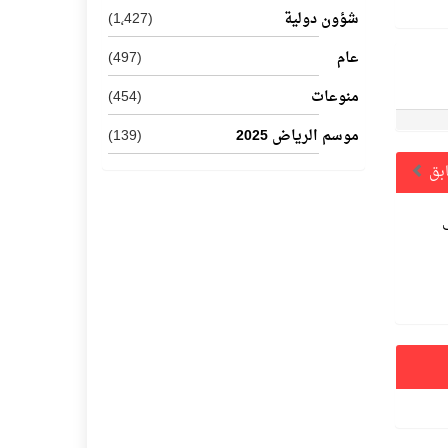
شؤون دولية
(1٬427)
عام
(497)
منوعات
(454)
موسم الرياض 2025
(139)
ابق