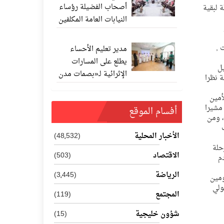
أصحاب الفضيلة رؤساء
 لبقية
النيابات العامة المكلفين
حديثًا
 ,
مدير تعليم الأحساء
يطلع على المسارات
يل
الإثرائية لـ«بصمات مدن
ة نظرا
المستقبل 202
أمين
 مشيرا
أفسام الموقع
، ومن
الأخبار المحلية
(48٬532)
حلة
الاقتصاد
(503)
م
الرياضة
(3٬445)
 بيومين
مسئولي
المجتمع
(119)
شؤون خليجية
(15)