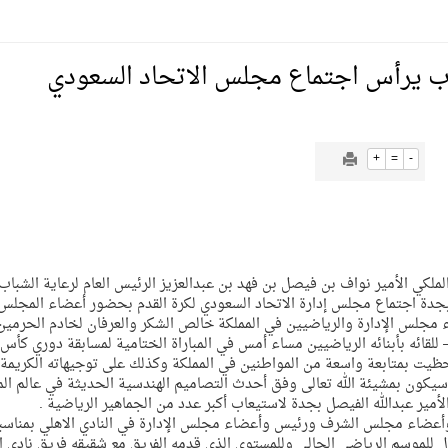
يمية الهلال
باب يرأس اجتماع مجلس الاتحاد السعودي
لسلة بالأولمبياد الخاص لدوم الرياضة للجميع
يع موسم سباقات الرياض
+
=
-
ة المملكة والنهضة الشاملة فيها
FONT=A]رأس صاحب السمو الملكي الأمير نواف بن فيصل بن فهد بن عبدالعزيز الرئيس العام لرعاية الش
جدة اجتماع مجلس إدارة الاتحاد السعودي لكرة القدم بحضور أعضاء المجلس 
ء مجلس الإدارة والرياضيين في المملكة خالص الشكر والعرفان لخادم الحرمين
– للقائه بأبنائه الرياضيين مساء أمس في المباراة الختامية لمسابقة دوري كأس
ظيت بمتابعة واسعة من المواطنين في المملكة وكذلك على توجيهاته الكريمة 
 سيكون بمشيئة الله تعالى وفق أحدث التصاميم الهندسية الحديثة في عالم ال
أمير عبدالله الفيصل بجدة لاستيعاب أكبر عدد من الجماهير الرياضية .
س وأعضاء مجلس الشرف ورئيس وأعضاء مجلس الإدارة في النادي الاهلي بمناسب
للموسم الرياضي الحالي وللمستوى الذي قدمه الفريق مع شقيقه فريق نادي ال