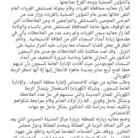
والشؤون الصحية ووجه الفرع بمتابعتها .
كما زار معاليه محافظة القريات وقام بجولة لمستشفى القريات العام
التقى خلالها بمدير عام الشؤون الصحية بالقريات وزار عدد من
المرضى المنومين بالمستشفى والمراجعين له ومن الملاحظات التي
تم الوقوف عليها حاجة المحافظة لمستشفى خاص بالنساء والولادة
كما زار معاليه سجن القريات وتم رصد عدد من الملاحظات يأتي في
مقدمتها زيادة أعداد السجناء أكثر من الطاقة الاستيعابية , وتأخر
النظر في بعض قضايا السجناء مما يترتب عليه أضرار سلبية على
النزيل , وقد تمت مناقشة تلك الملاحظات مع مدير عام السجون
الدكتور علي الحارثي هاتفيا وخاصة ضرورة التخفيف من أعداد
السجناء الموجودين حيث أفادت الإدارة العامة للسجون بأن لديهم
خطة لفتح أربع عنابر جديدة جاهزة للانتقال إليها إلا أنها تنتظر الربط
الكهربائي .
وطلب معاليه من جهات الاختصاص (إمارة منطقة الجوف , والإدارة
العامة للسجون , وشركة الكهرباء) الاستعجال بإيصال الربط
الكهربائي للعنابر الجديدة والتي ستسهم في حل هذه الملاحظة
وبشكل عاجل وفوري , كما زار نزلاء العنابر وقام بمراجعة شكواهم
وتكليف لجنة بدراسة تلك الشكاوي بشكل عاجل مع جهات
الاختصاص.
وختم معاليه زيارته للمنطقة بزيارة مركز الحديثة الحدودي الذي يعد
من أكبر المنافذ البرية في المملكة ويخدم المملكة ودول مجلس
التعاون , ووقف على الخدمات المقدمة لمرتاديه واطلع على جهود
القائمين على المركز لمحاربة التهريب خصوصا تهريب المخدرات التي