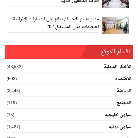
العامة المكلفين حديثًا
مدير تعليم الأحساء يطلع على المسارات الإثرائية
لـ«بصمات مدن المستقبل 202
أفسام الموقع
الأخبار المحلية
(48٬532)
الاقتصاد
(503)
الرياضة
(3٬445)
المجتمع
(119)
شؤون خليجية
(15)
شؤون دولية
(1٬427)