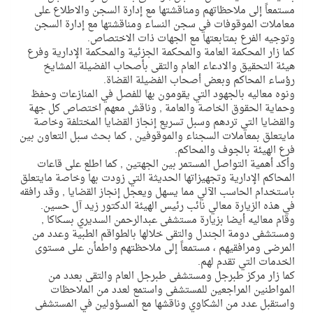
مستمعاً إلى ملاحظاتهم ومناقشتها مع إدارة السجن والاطلاع على
معاملات الموقوفات في سجن النساء ومناقشتها مع إدارة السجن
وتوجيه الفرع بمتابعتها مع الجهات ذات الاختصاص.
كما زار المحكمة العامة والمحكمة الجزئية والمحكمة الإدارية وفرع
هيئة التحقيق والادعاء العام والتقى بأصحاب الفضيلة المشايخ
رؤساء المحاكم وبعض أصحاب الفضيلة القضاة.
ونوه معاليه بالجهود التي يقومون بها للفصل في المنازعات وحفظ
وحماية الحقوق الخاصة والعامة , وناقش معهم اختصاص كل جهة
والقضايا التي تردهم وسبل تسريع إنجاز القضايا المختلفة وخاصة
مايتعلق بمعاملات السجناء والموقوفين , كما بحث سبل التعاون بين
فرع الهيئة بالجوف والمحاكم.
وأكد أهمية التواصل المستمر بين الجهتين , كما اطلع على قاعات
المحاكم الإدارية وتجهيزاتها الحديثة التي زودت بها وخاصة مايتعلق
باستخدام الحاسب الآلي مما يسهل ويعجل إنجاز القضايا , وقد رافقه
في هذه الزيارة معالي نائب رئيس الهيئة الدكتور زيد آل حسين.
وقام معاليه أيضا بزيارة مستشفى عبدالرحمن السديري بسكاكا ,
ومستشفى دومة الجندل والتقى خلالها بالطواقم الطبية وعدد من
المرضى ومرافقيهم ، مستمعاً إلى ملاحظتهم واطمأن على مستوى
الخدمات التي تقدم لهم.
كما زار مركز طبرجل ومستشفى طبرجل العام والتقى بعدد من
المواطنين المراجعين للمستشفى واستمع لعدد من الملاحظات
واستقبل عدد من الشكاوي وناقشها مع المسؤولين في المستشفى