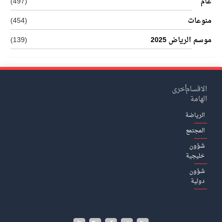
عام
(497)
منوعات
(454)
موسم الرياض 2025
(139)
الاقسام
أخرى
الهامة
الرياضة
المجتمع
شؤون
خليجية
شؤون
دولية