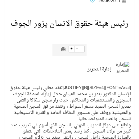
25/06/2011
نادي النور يحقق المركز الأول في منافسات كرة السلة بالأولمبياد الخاص لدوم الرياضة للجميع
رئيس هيئة حقوق الانسان يزور الجوف
تنافس قوي بين كبرى الإسطبلات في ثاني أسابيع موسم سباقات الرياض
+
=
-
سيل الخير يروي ملاعب الكوكب
إدارة التحرير
كأس العالم للرياضات الإلكترونية شاهد على ريادة المملكة والنهضة الشاملة فيها
[FONT=Arial][SIZE=4][B][JUSTIFY]تفقد معالي رئيس هيئة حقوق
المنتخب السعودي ينافس (64) دولة في أولمبياد الفلك والفيزياء الفلكية الدولي بالهند
الإنسان الدكتور بندر بن محمد العيبان خلال زيارته لمنطقة الجوف
السجون والمستشفيات والمحاكم , حيث زار سجن سكاكا والتقى
بمدير السجن العميد مسفر السواط ، وتفقد مرافق السجن الصحية
كأس العالم للرياضات الإلكترونية: فريق Karmine Corp الفرنسي بطلًا لبطولة Rocket League
والمعيشية ووقف على مستوى النظافة العامة والقدرة الاستيعابية
للسجن والعدد المتواجد حاليا.
واطلع على مركز التدريب المهني بالسجن الذي أسهم في تدريب عدد
من المعذر إلى المونديال.. رسائل ثقة ودعم تؤكد: كلنا مع الأخضر
كبير من نزلاء السجن , كما رصد بعض الملاحظات التي تتعلق
بالعيادة الصحية داخل السجن , والتقى بعدد من نزلاء السجن ،