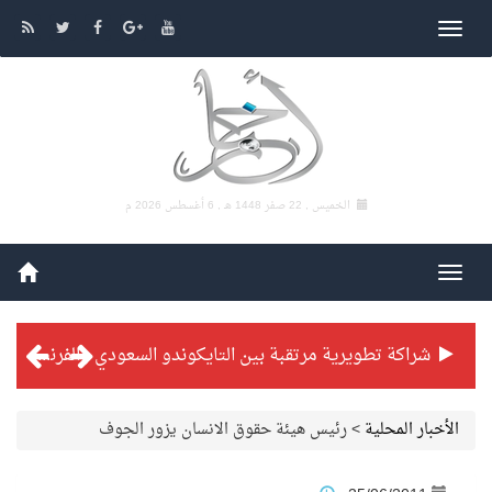
الخميس , 22 صفر 1448 هـ ,
6 أغسطس 2026 م
شراكة تطويرية مرتقبة بين التايكوندو السعودي والفرنسي
بطولة بلدية الجبيل الرمضانية تواصل منافساتها بمستويات فنية عالية
الأخبار المحلية
>
رئيس هيئة حقوق الانسان يزور الجوف
فنّ المكاتب للتجارة توقّع اتفاقية شراكة مع أكاديمية الهلال