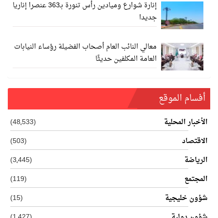
إنارة شوارع وميادين رأس تنورة بـ363 عنصرا إناريا
جديدا
معالي النائب العام أصحاب الفضيلة رؤساء النيابات
العامة المكلفين حديثًا
أفسام الموقع
الأخبار المحلية
(48٬533)
الاقتصاد
(503)
الرياضة
(3٬445)
المجتمع
(119)
شؤون خليجية
(15)
شؤون دولية
(1٬427)