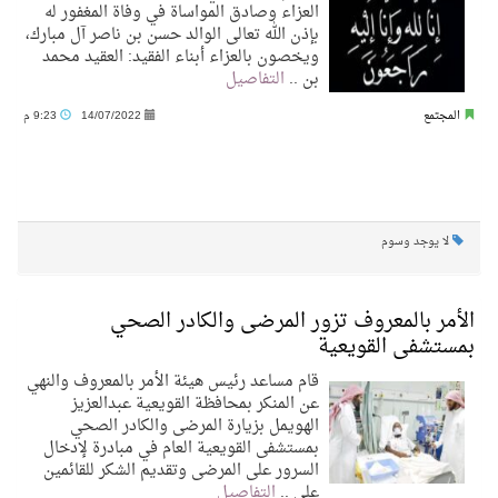
العزاء وصادق المواساة في وفاة المغفور له
بإذن الله تعالى الوالد حسن بن ناصر آل مبارك،
ويخصون بالعزاء أبناء الفقيد: العقيد محمد
بن ..
التفاصيل
المجتمع
14/07/2022
9:23 م
لا يوجد وسوم
الأمر بالمعروف تزور المرضى والكادر الصحي
بمستشفى القويعية
قام مساعد رئيس هيئة الأمر بالمعروف والنهي
عن المنكر بمحافظة القويعية عبدالعزيز
الهويمل بزيارة المرضى والكادر الصحي
بمستشفى القويعية العام في مبادرة لإدخال
السرور على المرضى وتقديم الشكر للقائمين
على ..
التفاصيل