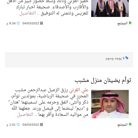
خفير القرني وذلك وسط حضور كبير من الأهل
والأقارب والأصدقاء. صحيفة اخبار تبارك
للعريس وتتمنى له التوفيق ..
التفاصيل
المجتمع
04/03/2022
9:34 م
لا يوجد وسوم
توأم يضيئان منزل مشبب
علي القرني
رزق الزميل عبدالرحمن مشبب
المحرر في صحيفة الرياضية، بمولدين توأم،
ذكر وأنثى، اتفق وحرمه على تسميتهما "هتان"
و "ديم" لينضما إلى فيصل ورند. جعلهما الله
من مواليد السعادة وأقر بهما ..
التفاصيل
المجتمع
04/03/2022
1:01 م