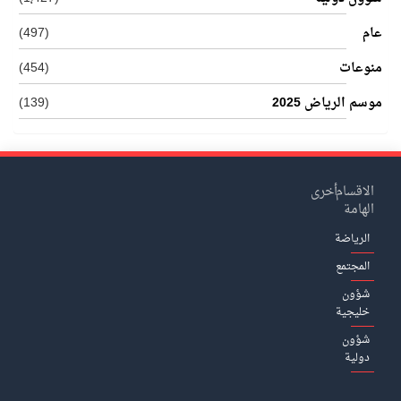
عام
(497)
منوعات
(454)
موسم الرياض 2025
(139)
الاقسام
أخرى
الهامة
الرياضة
المجتمع
شؤون
خليجية
شؤون
دولية