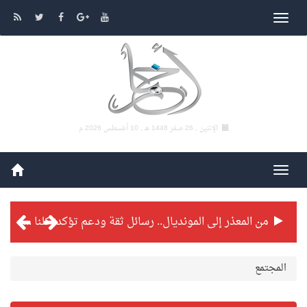
الإثنين , 26 صفر 1448 هـ ,
10 أغسطس 2026 م
من المعذر إلى المونديال.. رسائل ثقة ودعم تؤكد: كلنا مع الأخضر
شراكة تطويرية مرتقبة بين التايكوندو السعودي والفرنسي
المجتمع
بطولة بلدية الجبيل الرمضانية تواصل منافساتها بمستويات فنية عالية