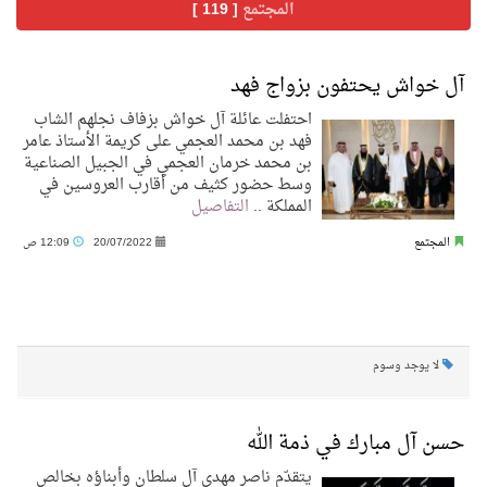
المجتمع
[ 119 ]
فنّ المكاتب للتجارة توقّع اتفاقية شراكة مع أكاديمية الهلال
آل خواش يحتفون بزواج فهد
احتفلت عائلة آل خواش بزفاف نجلهم الشاب
نادي النور يحقق المركز الأول في منافسات كرة السلة بالأولمبياد الخاص لدوم الرياضة للجميع
فهد بن محمد العجمي على كريمة الأستاذ عامر
بن محمد خرمان العجمي في الجبيل الصناعية
وسط حضور كثيف من أقارب العروسين في
تنافس قوي بين كبرى الإسطبلات في ثاني أسابيع موسم سباقات الرياض
المملكة ..
التفاصيل
المجتمع
20/07/2022
12:09 ص
سيل الخير يروي ملاعب الكوكب
كأس العالم للرياضات الإلكترونية شاهد على ريادة المملكة والنهضة الشاملة فيها
لا يوجد وسوم
المنتخب السعودي ينافس (64) دولة في أولمبياد الفلك والفيزياء الفلكية الدولي بالهند
حسن آل مبارك في ذمة الله
كأس العالم للرياضات الإلكترونية: فريق Karmine Corp الفرنسي بطلًا لبطولة Rocket League
يتقدّم ناصر مهدي آل سلطان وأبناؤه بخالص