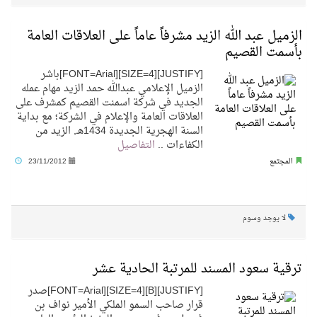
الزميل عبد الله الزيد مشرفاً عاماً على العلاقات العامة
بأسمت القصيم
[JUSTIFY][SIZE=4][FONT=Arial]باشر
الزميل الإعلامي عبدالله حمد الزيد مهام عمله
الجديد في شركة اسمنت القصيم كمشرف على
العلاقات العامة والإعلام في الشركة؛ مع بداية
السنة الهجرية الجديدة 1434هـ, الزيد من
الكفاءات ..
التفاصيل
المجتمع
23/11/2012
لا يوجد وسوم
ترقية سعود المسند للمرتبة الحادية عشر
[JUSTIFY][B][SIZE=4][FONT=Arial]صدر
قرار صاحب السمو الملكي الأمير نواف بن