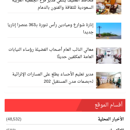
محافظ القطيف يلتقي مدير فرع الجمعية العربية
السعودية للثقافة والفنون بالدمام
إنارة شوارع وميادين رأس تنورة بـ363 عنصرا إناريا
جديدا
معالي النائب العام أصحاب الفضيلة رؤساء النيابات
العامة المكلفين حديثًا
مدير تعليم الأحساء يطلع على المسارات الإثرائية
لـ«بصمات مدن المستقبل 202
أفسام الموقع
الأخبار المحلية
(48٬532)