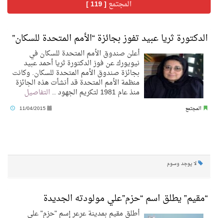
المجتمع
[ 119 ]
فنّ المكاتب للتجارة توقّع اتفاقية شراكة مع أكاديمية الهلال
الدكتورة ثريا عبيد تفوز بجائزة “الأمم المتحدة للسكان”
أعلن صندوق الأمم المتحدة للسكان في
نادي النور يحقق المركز الأول في منافسات كرة السلة بالأولمبياد الخاص لدوم الرياضة للجميع
نيويورك عن فوز الدكتورة ثريا أحمد عبيد
بجائزة صندوق الأمم المتحدة للسكان. وكانت
منظمة الأمم المتحدة قد أنشأت هذه الجائزة
تنافس قوي بين كبرى الإسطبلات في ثاني أسابيع موسم سباقات الرياض
منذ عام 1981 لتكريم الجهود ..
التفاصيل
المجتمع
11/04/2015
سيل الخير يروي ملاعب الكوكب
كأس العالم للرياضات الإلكترونية شاهد على ريادة المملكة والنهضة الشاملة فيها
لا يوجد وسوم
المنتخب السعودي ينافس (64) دولة في أولمبياد الفلك والفيزياء الفلكية الدولي بالهند
“مقيم” يطلق اسم “حزم”علي مولودته الجديدة
كأس العالم للرياضات الإلكترونية: فريق Karmine Corp الفرنسي بطلًا لبطولة Rocket League
أطلق مقيم بمدينة عرعر إسم "حزم" على