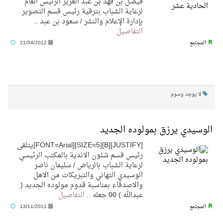
فيصل بن فهد بن عبد العزيز الرئيس العام
لرعاية الشباب بترقية رئيس قسم التصوير
بإدارة الإعلام والنشر / سعود بن عبد ..
التفاصيل
المجتمع
21/04/2012
لا يوجد وسوم
الوسيدي يرزق بمولوده الجديد
[JUSTIFY][B][SIZE=5][FONT=Arial]يتلقى
رئيس قسم شئون الاندية بالمكتب الرئيسي
لرعاية الشباب بالرياض / سليمان ناصر
الوسيدي التهاني والتبريكات من الاهل
والاصدقاء بمناسبة قدوم مولوده الجديد (
عبدالله ) 00 جعله ..
التفاصيل
المجتمع
13/11/2011