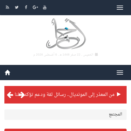
الخميس , 22 صفر 1448 هـ ,
6 أغسطس 2026 م
من المعذر إلى المونديال.. رسائل ثقة ودعم تؤكد: كلنا مع الأخضر
شراكة تطويرية مرتقبة بين التايكوندو السعودي والفرنسي
المجتمع
بطولة بلدية الجبيل الرمضانية تواصل منافساتها بمستويات فنية عالية