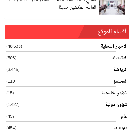
معالي النائب العام أصحاب الفضيلة رؤساء النيابات
العامة المكلفين حديثًا
أفسام الموقع
الأخبار المحلية
(48٬533)
الاقتصاد
(503)
الرياضة
(3٬445)
المجتمع
(119)
شؤون خليجية
(15)
شؤون دولية
(1٬427)
عام
(497)
منوعات
(454)