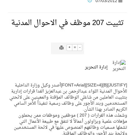
07/03/2012
فنّ المكاتب للتجارة توقّع اتفاقية شراكة مع أكاديمية الهلال
تثبيت 207 موظف في الاحوال المدنية
نادي النور يحقق المركز الأول في منافسات كرة السلة بالأولمبياد الخاص لدوم الرياضة للجميع
+
=
-
تنافس قوي بين كبرى الإسطبلات في ثاني أسابيع موسم سباقات الرياض
إدارة التحرير
سيل الخير يروي ملاعب الكوكب
[JUSTIFY][B][SIZE=4][FONT=Arial]أصدر وكيل وزارة الداخلية
كأس العالم للرياضات الإلكترونية شاهد على ريادة المملكة والنهضة الشاملة فيها
للأحوال المدنية اللواء عبدالرحمن بن عبدالعزيز الفدا قرارات إدارية
بتثبيت العاملين من شاغلي الوظائف المؤقتة والمعينين على لائحتي
المستخدمين وبند الأجور على وظائف رسمية تنفيذاً للأمر السامي
المنتخب السعودي ينافس (64) دولة في أولمبياد الفلك والفيزياء الفلكية الدولي بالهند
الكريم الصادر بهذا الشأن.
وشملت هذه القرارات ( 207 ) موظفين وموظفات ممن يحملون
مؤهلات علمية ويزاولون أعمالاً لا تتفق مع طبيعة الأعمال التي
كأس العالم للرياضات الإلكترونية: فريق Karmine Corp الفرنسي بطلًا لبطولة Rocket League
تشملها مسميات وظائفهم المنصوص عليها في لائحة المستخدمين
ولائحة بند الأجور والوظائف المؤقتة.