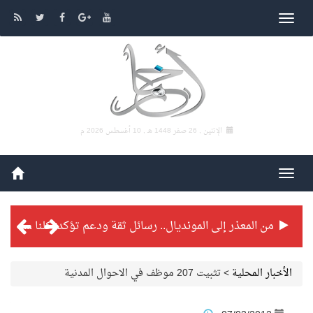
الإثنين , 26 صفر 1448 هـ ,
10 أغسطس 2026 م
من المعذر إلى المونديال.. رسائل ثقة ودعم تؤكد: كلنا مع الأخضر
شراكة تطويرية مرتقبة بين التايكوندو السعودي والفرنسي
الأخبار المحلية
>
تثبيت 207 موظف في الاحوال المدنية
بطولة بلدية الجبيل الرمضانية تواصل منافساتها بمستويات فنية عالية