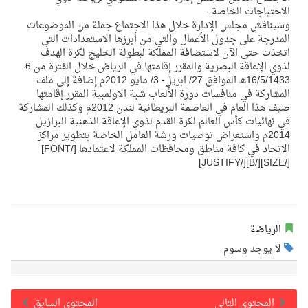
الاحتياجات الخاصة .
وسيناقش مجلس الإدارة خلال هذا الاجتماع جملة من الموضوعات
المدرجة على جدول الأعمال والتي من أبرزها الاستعدادات التي
اتخذت حتى الآن لاستضافة المملكة لبطولة الخليج لكرة الهدف
لذوي الإعاقة البصرية والمقرر إقامتها في الرياض خلال الفترة من 6-
16/5/1433هـ الموافق 27/ ابريل- 3/ مايو 2012م إضافة إلى ملف
المشاركة في منافسات دورة الألعاب شبة الاولمبية المقرر إقامتها
صيف هذا العام في العاصمة البريطانية لندن 2012م وكذلك المشاركة
في نهائيات كأس العالم لكرة القدم لذوي الإعاقة الذهنية البرازيل
2014م واستعراض توصيات ورشة العامل الخاصة بتطوير مراكز
الاتحاد في كافة مناطق ومحافظات المملكة لاعتمادها [/FONT]
[/SIZE][/B][/JUSTIFY]
الرياضة
لا يوجد وسوم
المحتوى التالي
المحتوى السابق