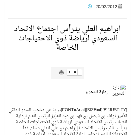
20/02/2012
فنّ المكاتب للتجارة توقّع اتفاقية شراكة مع أكاديمية الهلال
ابراهيم العلي يترأس اجتماع الاتحاد
نادي النور يحقق المركز الأول في منافسات كرة السلة بالأولمبياد الخاص لدوم الرياضة للجميع
السعودي لرياضة ذوي الاحتياجات
الخاصة
تنافس قوي بين كبرى الإسطبلات في ثاني أسابيع موسم سباقات الرياض
سيل الخير يروي ملاعب الكوكب
+
=
-
كأس العالم للرياضات الإلكترونية شاهد على ريادة المملكة والنهضة الشاملة فيها
إدارة التحرير
المنتخب السعودي ينافس (64) دولة في أولمبياد الفلك والفيزياء الفلكية الدولي بالهند
[JUSTIFY][B][SIZE=4][FONT=Arial]نيابة عن صاحب السمو الملكي
الأمير نواف بن فيصل بن فهد بن عبد العزيز الرئيس العام لرعاية
الشباب رئيس الاتحاد السعودي لرياضة ذوي الاحتياجات الخاصة
كأس العالم للرياضات الإلكترونية: فريق Karmine Corp الفرنسي بطلًا لبطولة Rocket League
يترأس نائب رئيس الاتحاد / إبراهيم بن علي العلي مساء غداً
الاجتماع الثامن لمجلس إدارة الاتحاد السعودي لرياضة ذوي