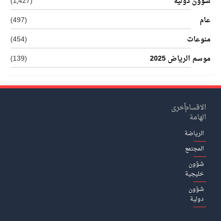
شؤون دولية
(1٬427)
عام
(497)
منوعات
(454)
موسم الرياض 2025
(139)
الاقسام
أخرى
الهامة
الرياضة
المجتمع
شؤون
خليجية
شؤون
دولية