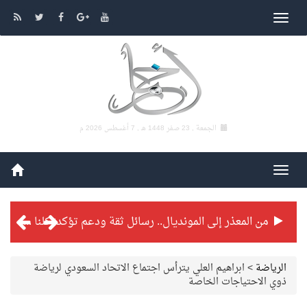
الجمعة , 23 صفر 1448 هـ ,
7 أغسطس 2026 م
من المعذر إلى المونديال.. رسائل ثقة ودعم تؤكد: كلنا مع الأخضر
شراكة تطويرية مرتقبة بين التايكوندو السعودي والفرنسي
الرياضة
>
ابراهيم العلي يترأس اجتماع الاتحاد السعودي لرياضة
ذوي الاحتياجات الخاصة
بطولة بلدية الجبيل الرمضانية تواصل منافساتها بمستويات فنية عالية