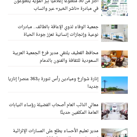
أكثر من 30 متطوعًا إعلاميًا ببر المويه يتطوعون
في مبادرة «ناشر الخير» عبر واتساب
جمعية الوفاء لذوي الإعاقة بالطائف.. مبادرات
نوعية وإنجازات إنسانية تعزز جودة الحياة
محافظ القطيف يلتقي مدير فرع الجمعية العربية
السعودية للثقافة والفنون بالدمام
إنارة شوارع وميادين رأس تنورة بـ363 عنصرا إناريا
جديدا
معالي النائب العام أصحاب الفضيلة رؤساء النيابات
العامة المكلفين حديثًا
مدير تعليم الأحساء يطلع على المسارات الإثرائية