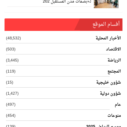
لـ«بصمات مدن المستقبل 202
أفسام الموقع
الأخبار المحلية
(48٬532)
الاقتصاد
(503)
الرياضة
(3٬445)
المجتمع
(119)
شؤون خليجية
(15)
شؤون دولية
(1٬427)
عام
(497)
منوعات
(454)
موسم الرياض 2025
(139)