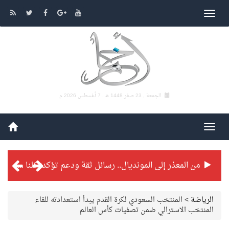
الجمعة , 23 صفر 1448 هـ ,
7 أغسطس 2026 م
من المعذر إلى المونديال.. رسائل ثقة ودعم تؤكد: كلنا مع الأخضر
شراكة تطويرية مرتقبة بين التايكوندو السعودي والفرنسي
الرياضة
>
المنتخب السعودي لكرة القدم يبدأ استعدادته للقاء
المنتخب الاسترالي ضمن تصفيات كأس العالم
بطولة بلدية الجبيل الرمضانية تواصل منافساتها بمستويات فنية عالية