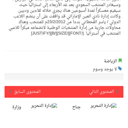
وسيغادر المنتخب السعودي بعد غد الأربعاء إلى استراليا حيث
سيقيم معسكراً لمدة أسبوعين هناك يجري خلاله لقاءين وديين.
وكانت إدارة نادي العين الإماراتي قد وافقت على أن ينضم اللاعب
الدولي / ياسر القحطاني بدءا من 23/2/2012م للمنتخب وهناك
محاولات جارية من إدارة المنتخبات الوطنية لانضمامه مبكراً للاعبي
المنتخب في أستراليا .[/FONT][/SIZE][/B][/JUSTIFY]
الرياضة
لا يوجد وسوم
المحتوى التالي
المحتوى السابق
جناح
وزارة