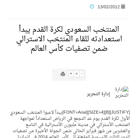
13/02/2012
فنّ المكاتب للتجارة توقّع اتفاقية شراكة مع أكاديمية الهلال
المنتخب السعودي لكرة القدم يبدأ
نادي النور يحقق المركز الأول في منافسات كرة السلة بالأولمبياد الخاص لدوم الرياضة للجميع
استعدادته للقاء المنتخب الاسترالي
ضمن تصفيات كأس العالم
تنافس قوي بين كبرى الإسطبلات في ثاني أسابيع موسم سباقات الرياض
سيل الخير يروي ملاعب الكوكب
+
=
-
كأس العالم للرياضات الإلكترونية شاهد على ريادة المملكة والنهضة الشاملة فيها
إدارة التحرير
المنتخب السعودي ينافس (64) دولة في أولمبياد الفلك والفيزياء الفلكية الدولي بالهند
[JUSTIFY][B][SIZE=4][FONT=Arial]يبدأ لاعبوا المنتخب السعودي
الأول لكرة القدم يوم غد التجمع في الرياض استعداداً لمواجهة
المنتخب الأسترالي في مدينة ملبورن الأسترالية في التاسع
كأس العالم للرياضات الإلكترونية: فريق Karmine Corp الفرنسي بطلًا لبطولة Rocket League
والعشرين من شهر فبراير الحالي ضمن الجولة الأخيرة من تصفيات
الدور الثالث الآسيوية المؤهلة إلى كأس العالم 2014 في البرازيل .