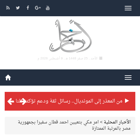
الأحد , 25 صفر 1448 هـ ,
9 أغسطس 2026 م
من المعذر إلى المونديال.. رسائل ثقة ودعم تؤكد: كلنا مع الأخضر
شراكة تطويرية مرتقبة بين التايكوندو السعودي والفرنسي
الأخبار المحلية
>
امر مكي بتعيين احمد قطان سفيرا بجمهورية
مصر بالمرتبة الممتازة
بطولة بلدية الجبيل الرمضانية تواصل منافساتها بمستويات فنية عالية