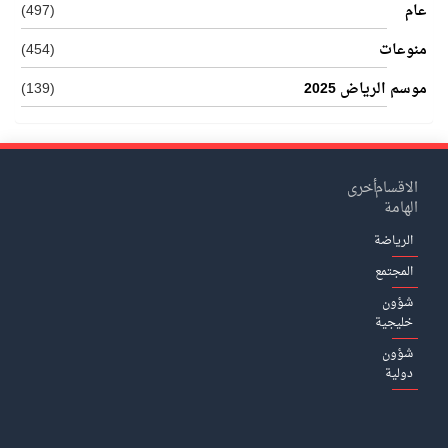
عام
(497)
منوعات
(454)
موسم الرياض 2025
(139)
الاقسام
أخرى
الهامة
الرياضة
المجتمع
شؤون
خليجية
شؤون
دولية