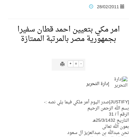
28/02/2011
فنّ المكاتب للتجارة توقّع اتفاقية شراكة مع أكاديمية الهلال
امر مكي بتعيين احمد قطان سفيرا
نادي النور يحقق المركز الأول في منافسات كرة السلة بالأولمبياد الخاص لدوم الرياضة للجميع
بجمهورية مصر بالمرتبة الممتازة
تنافس قوي بين كبرى الإسطبلات في ثاني أسابيع موسم سباقات الرياض
+
=
-
سيل الخير يروي ملاعب الكوكب
إدارة التحرير
كأس العالم للرياضات الإلكترونية شاهد على ريادة المملكة والنهضة الشاملة فيها
[JUSTIFY]صدر اليوم أمر ملكي فيما يلي نصه :-
بسم الله الرحمن الرحيم
المنتخب السعودي ينافس (64) دولة في أولمبياد الفلك والفيزياء الفلكية الدولي بالهند
الرقم أ / 31
التاريخ 25/3/1432هـ
بعون الله تعالى
كأس العالم للرياضات الإلكترونية: فريق Karmine Corp الفرنسي بطلًا لبطولة Rocket League
نحن عبدالله بن عبدالعزيز آل سعود