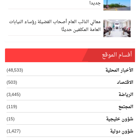
جديدا
معالي النائب العام أصحاب الفضيلة رؤساء النيابات
العامة المكلفين حديثًا
أفسام الموقع
الأخبار المحلية
(48٬533)
الاقتصاد
(503)
الرياضة
(3٬445)
المجتمع
(119)
شؤون خليجية
(15)
شؤون دولية
(1٬427)