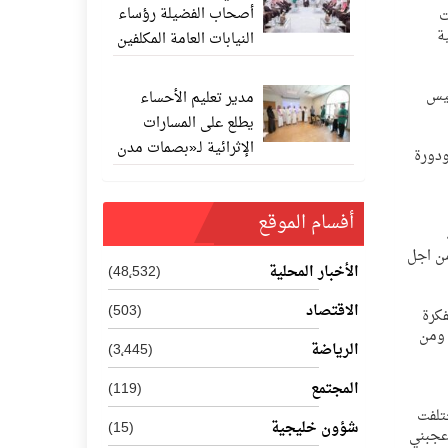
أصحاب الفضيلة رؤساء
ت
ة
النيابات العامة المكلفين
حديثًا
ليس
مدير تعليم الأحساء
يطلع على المسارات
الإثرائية لـ«بصمات مدن
ودورة
المستقبل 202
أفسام الموقع
من اجل
الأخبار المحلية
(48٬532)
الاقتصاد
(503)
فكرة
 ومن
الرياضة
(3٬445)
المجتمع
(119)
ختلفت
شؤون خليجية
(15)
أعجبني