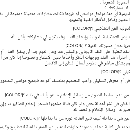
الصورة الشعرية .
لنا مشاركتك ؟
ديمية أي منذ مراحل دراستي أو غيرها فكانت مشاركات متميزة ومفيدة لي فق
بير وتبادل الأفكار الفنية وتنميتها
عارض التشكيلية الدولية وإنشاء الله سوف يكون لي مشاركات بأذن الله
نقد تنطبق على النقد الايجابي والسلبي معا ومن المهم جدا أن يتقبل الفنان أي
 احترام هذا النقد ووجهات النظر وأخذها بعين الاعتبار وخصوصا إذا كان من أ
م بشكل مباشر في تطوير أعمال الفنان إلى الأفضل
را في أي معرض تشكيلي وأحب التصميم بمختلف أنواعه فجميع مواهبي تتمحور
لفنان في نشر أعمالة حتى وان كان فنانا مشهورا فسخر الإعلام للتذكير به وإن
قصير من وسائل الإعلام والحمد لله
حمد في كتابة مشاعر مفقودة حاولت التعبير عن الشعر با لعبة الشطرنج وكيفي