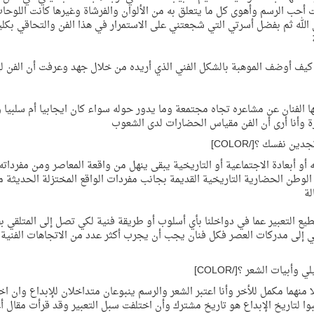
 أحب الرسم وأهوى كل ما يتعلق به من الألوان والفرشاة وغيرها كانت اللوحا
ه ثم بفضل أسرتي التي شجعتني على الاستمرار في هذا الفن والتحاقي بكلي
 كيف أوضف الموهبة بالشكل الفني الذي أريده من خلال جهد وعرفت أن الفن 
ها الفنان عن مشاعره تجاه مجتمعة وما يدور حوله سواء كان ايجابيا أم سلبيا 
ة وأنا أرى أن الفن مقياس الحضارات لدى الشعوب
أو أبعادة الاجتماعية أو التاريخية يبقى ينهل من واقعة المعاصر ومن مفرداته
لوطن الحضارية التاريخية القديمة بجانب مفردات الواقع المختزلة الحديثة 
لة
طيع التعبير عما في دواخلنا بأي أسلوب أو طريقة فنية لكي تصل إلى المتلقي ب
ي إلى مدركات العصر فكل فنان يجب أن يجرب أكثر عدد من الاتجاهات الفنية
ا منهما مكمل للأخر وأنا اعتبر الشعر والرسم ينبوعان متداخلان للإبداع وان ا
بوا لتاريخ الإبداع هو تاريخ مشترك وأن اختلفت سبل التعبير وقد قرأت مقال 