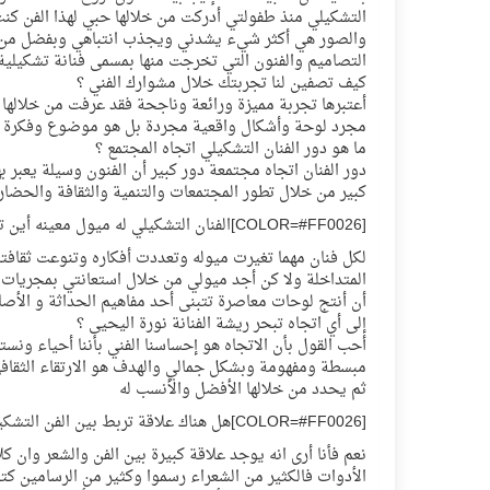
التشكيلي منذ طفولتي أدركت من خلالها حبي لهذا الفن كنت
والصور هي أكثر شيء يشدني ويجذب انتباهي وبفضل من الل
التصاميم والفنون التي تخرجت منها بمسمى فنانة تشكيلية
كيف تصفين لنا تجربتك خلال مشوارك الفني ؟
أعتبرها تجربة مميزة ورائعة وناجحة فقد عرفت من خلالها
مجرد لوحة وأشكال واقعية مجردة بل هو موضوع وفكرة
ما هو دور الفنان التشكيلي اتجاه المجتمع ؟
دور الفنان اتجاه مجتمعة دور كبير أن الفنون وسيلة يعبر ب
كبير من خلال تطور المجتمعات والتنمية والثقافة والحضار
[COLOR=#FF0026]الفنان التشكيلي له ميول معينه أين تجدين نفسك ؟[/COLOR]
لكل فنان مهما تغيرت ميوله وتعددت أفكاره وتنوعت ثقافته 
المتداخلة ولا كن أجد ميولي من خلال استعانتي بمجريات ا
أن أنتج لوحات معاصرة تتبنى أحد مفاهيم الحداثة و الأصا
إلى أي اتجاه تبحر ريشة الفنانة نورة اليحيى ؟
أحب القول بأن الاتجاه هو إحساسنا الفني بأننا أحياء ونست
مبسطة ومفهومة وبشكل جمالي والهدف هو الارتقاء الثقاف
ثم يحدد من خلالها الأفضل والأنسب له
[COLOR=#FF0026]هل هناك علاقة تربط بين الفن التشكيلي وأبيات الشعر ؟[/COLOR]
نعم فأنا أرى انه يوجد علاقة كبيرة بين الفن والشعر وان كل
الأدوات فالكثير من الشعراء رسموا وكثير من الرسامين كت