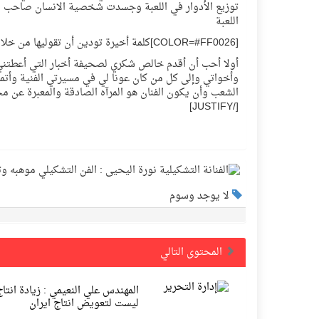
توزيع الأدوار في اللعبة وجسدت شخصية الانسان صاحب الت
اللعبة
[COLOR=#FF0026]كلمة أخيرة تودين أن تقوليها من خلال صحيفة أخبار ؟[/COLOR]
أولا أحب أن أقدم خالص شكري لصحيفة أخبار التي أعطتني
وأخواتي وإلى كل من كان عونا لي في مسيرتي الفنية وأتمنى
[/JUSTIFY]
لا يوجد وسوم
المحتوى التالي
المهندس علي النعيمي : زيادة انتاج
ليست لتعويض انتاج ايران