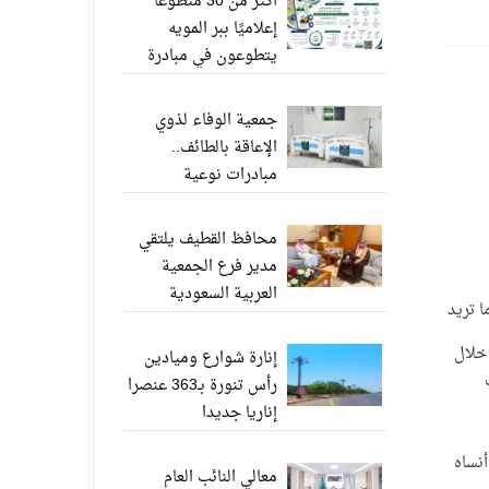
أكثر من 30 متطوعًا
إعلاميًا ببر المويه
يتطوعون في مبادرة
«ناشر الخير» عبر
واتساب
جمعية الوفاء لذوي
الإعاقة بالطائف..
مبادرات نوعية
وإنجازات إنسانية تعزز
جودة الحياة
محافظ القطيف يلتقي
مدير فرع الجمعية
العربية السعودية
ما تريد
للثقافة والفنون بالدمام
خلال
إنارة شوارع وميادين
رأس تنورة بـ363 عنصرا
إناريا جديدا
أنساه
معالي النائب العام