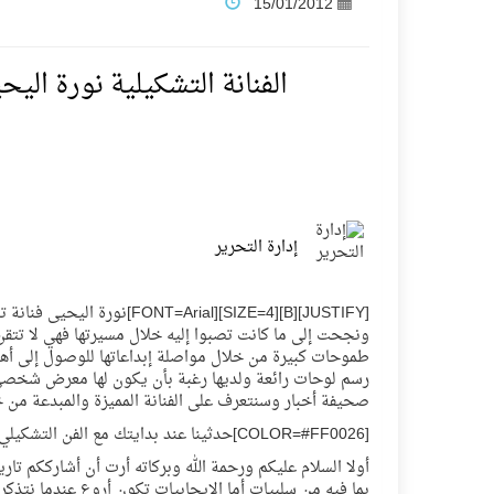
15/01/2012
فنّ المكاتب للتجارة توقّع اتفاقية شراكة مع أكاد
الفنانة التشكيلية نورة الي
نادي النور يحقق المركز الأول في منافسات كرة ا
تنافس قوي بين كبرى الإسطبلات في ثاني أساب
إدارة التحرير
سيل الخير يروي ملاعب الكوكب
[Y][B][SIZE=4][FONT=Arial
كأس العالم للرياضات الإلكترونية شاهد على رياد
ونجحت إلى ما كانت تصبوا إليه خلال مسيرتها فهي لا تتقن
طموحات كبيرة من خلال مواصلة إبداعاتها للوصول إلى أهد
رسم لوحات رائعة ولديها رغبة بأن يكون لها معرض شخصي ت
المنتخب السعودي ينافس (64) دولة في أولمبياد الفلك والفيزياء الفلكية الدولي بالهند
صحيفة أخبار وسنتعرف على الفنانة المميزة والمبدعة من خل
[COLOR=#FF0026]حدثينا عند بدايتك مع الفن التشكيلي وكيف كانت البداية ؟[/COLOR]
كأس العالم للرياضات الإلكترونية: فريق Karmine Corp الفرنسي بطلًا لبطولة Rocket League
أولا السلام عليكم ورحمة الله وبركاته أرت أن أشارككم ت
بما فيه من سلبيات أما الإيجابيات تكون أروع عندما نتذك