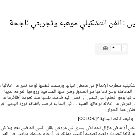
يمية الهلال
حيى : الفن التشكيلي موهبه وتجربتي ناجحة
لسلة بالأولمبياد الخاص لدوم الرياضة للجميع
+
=
-
يع موسم سباقات الرياض
JUSTIF]نورة اليحيى فنانة تشكيلية سطرت الإبداع من محض خيالها ورسمت لنفسها لوحة تعبر من خلالها 
ة المملكة والنهضة الشاملة فيها
 المجاملة وسر نجاحها هو الصدق وصراحتها المتناهية وروحها المرحة لديها
افها وهو الحلم التي تتمنى أن تصل إليه قدمت نفسها منذ نعومة أظافرها من 
عرض من خلاله لوحاتها الفنية … في البداية نرحب بالفنانة نورة اليحيى في
ال هذا الحوار .
اريخي أو ماض مازال لحد الآن يسري في عروقي يقال انسي الماضي نعم ولا كن 
رها لأنها تجددك وتعيد تصميم أنابيب دمائك في أرجاء جسمك بدايتي في الفن