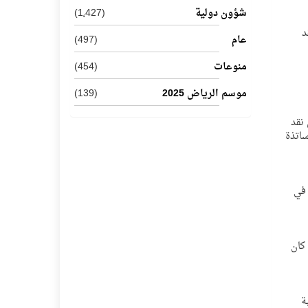
شؤون دولية
(1٬427)
د
عام
(497)
منوعات
(454)
موسم الرياض 2025
(139)
 نقد
ساتذة
 في
 كان
ة