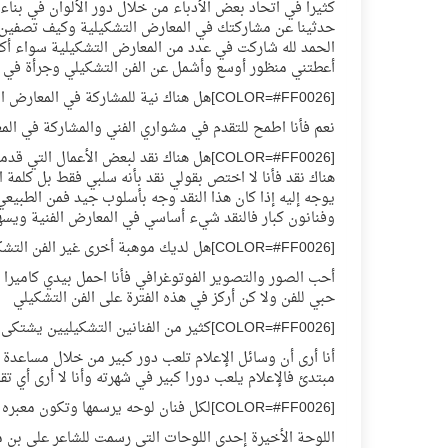
كثيرا في اتحاد بعض الأدباء من خلال دور الألوان في بناء 
حدثينا عن مشاركتك في المعارض التشكيلية وكيف تصفين 
الحمد لله شاركت في عدد من المعارض التشكيلية سواء أكا
أعطتني منظور أوسع وأشمل عن الفن التشكيلي وجرأة في التع
[COLOR=#FF0026]هل هناك نية للمشاركة في المعارض الدولية للفن التشكيلي ؟[/COLOR]
نعم فأنا اطمح للتقدم في مشواري الفني والمشاركة في الم
[COLOR=#FF0026]هل هناك نقد لبعض الأعمال التي قدمتيها خلال مسيرتك الفنية ؟ [/COLOR]
هناك نقد فأنا لا اختص بقولي نقد بأنه سلبي فقط بل كلمة ال
يوجه إليه إذا كان هذا النقد وجه بأسلوب جيد فمن الطبيعي
وفنانون كبار فالنقد شيء أساسي في المعارض الفنية ويسه
[COLOR=#FF0026]هل لديك موهبة أخرى غير الفن التشكيلي ؟[/COLOR]
أحب الصور والتصوير الفوتوغرافي فأنا احمل بيدي كامي
حبي للفن ولا كن أركز في هذه الفترة على الفن التشكيلي
[COLOR=#FF0026]كثير من الفنانين التشكيليين يشتكى من عدم تسليط الضوء من وسائل الإعلام ما هو رأيك في ذلك ؟[/COLOR]
أنا أرى أن وسائل الإعلام تلعب دور كبير من خلال مساعدة ا
مبتدئ فالإعلام يلعب دورا كبير في شهرته وأنا لا أرى أي ت
[COLOR=#FF0026]لكل فنان لوحه يرسمها وتكون معبره عن شيء بداخله كيف تعبر الفنانة نورة عن ما بداخلها ؟[/COLOR]
اللوحة الأخيرة إحدى اللوحات التي رسمت للشاعر علي بن م