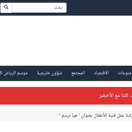
منوعات
الاقتصاد
المجتمع
شؤون خليجية
موسم الرياض 2025
: كلنا مع الأخضر
 والفرنسي
رشة عمل فنية للأطفال بعنوان ” هيا نرسم “
ا بمستويات فنية عالية