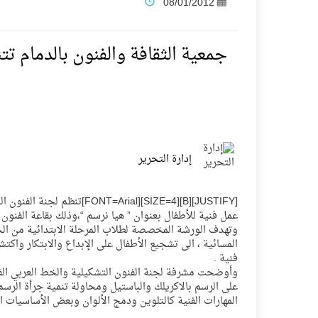
08/01/2012
فنّ المكاتب للتجارة توقّع اتفاقية شراكة مع أكاد
جمعية الثقافة والفنون بالدمام ت
نادي النور يحقق المركز الأول في منافسات كرة ا
تنافس قوي بين كبرى الإسطبلات في ثاني أساب
إدارة التحرير
سيل الخير يروي ملاعب الكوكب
[FY][B][SIZE=4][FONT=Arial
كأس العالم للرياضات الإلكترونية شاهد على رياد
عمل فنية للأطفال بعنوان ” هيا نرسم “،وذلك بقاعة الفنون ا
وتهدف الورشة المخصصة لطلاب المرحلة الابتدائية من الجن
المسائية ، الى تشجيع الأطفال على الإبداع والابتكار وا
المنتخب السعودي ينافس (64) دولة في أولمبياد الفلك والفيزياء الفلكية الدولي بالهند
فنية .
وأوضحت مشرفة لجنة الفنون التشكيلية والخط العربي الفن
على الرسم بالاكريلك والباستيل ومحاولة تنمية جرأة الرسم
كأس العالم للرياضات الإلكترونية: فريق Karmine Corp الفرنسي بطلًا لبطولة Rocket League
المهارات الفنية كالتلوين ودمج الألوان وبعض الأساسيات الفنية التي تتناسب 