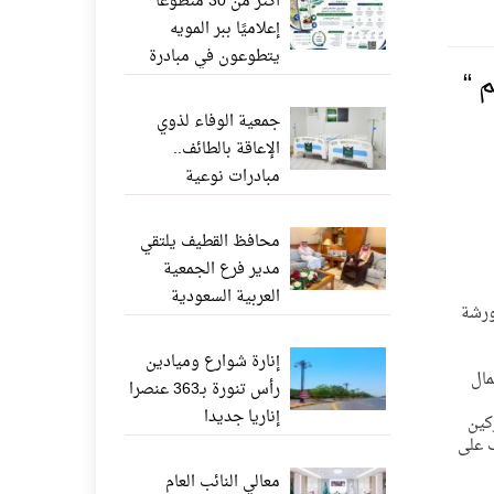
أكثر من 30 متطوعًا
إعلاميًا ببر المويه
يتطوعون في مبادرة
 “
«ناشر الخير» عبر
واتساب
جمعية الوفاء لذوي
الإعاقة بالطائف..
مبادرات نوعية
وإنجازات إنسانية تعزز
جودة الحياة
محافظ القطيف يلتقي
مدير فرع الجمعية
العربية السعودية
” ورشة
للثقافة والفنون بالدمام
إنارة شوارع وميادين
مال
رأس تنورة بـ363 عنصرا
إناريا جديدا
كين
ب على
معالي النائب العام