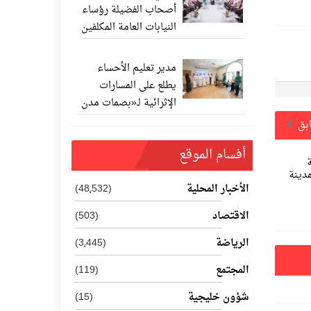
أصحاب الفضيلة رؤساء
النيابات العامة المكلفين
حديثًا
مدير تعليم الأحساء
يطلع على المسارات
الإثرائية لـ«بصمات مدن
المستقبل 202
ابق
أفسام الموقع
مدينة
الأخبار المحلية
(48٬532)
الاقتصاد
(503)
الرياضة
(3٬445)
المجتمع
(119)
شؤون خليجية
(15)