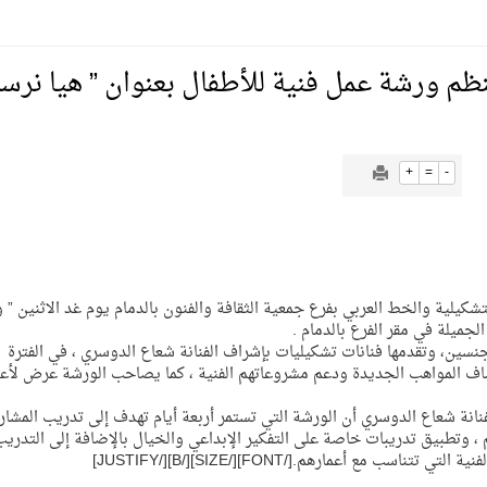
يمية الهلال
تنظم ورشة عمل فنية للأطفال بعنوان ” هيا نرسم
لسلة بالأولمبياد الخاص لدوم الرياضة للجميع
+
=
-
يع موسم سباقات الرياض
JUSTI]تنظم لجنة الفنون التشكيلية والخط العربي بفرع جمعية الثقافة والفنون بالدمام يوم غد الاثنين 
ة المملكة والنهضة الشاملة فيها
لجميلة في مقر الفرع بالدمام .
سين، وتقدمها فنانات تشكيليات بإشراف الفنانة شعاع الدوسري ، في الفترة
كتشاف المواهب الجديدة ودعم مشروعاتهم الفنية ، كما يصاحب الورشة عرض لأع
انة شعاع الدوسري أن الورشة التي تستمر أربعة أيام تهدف إلى تدريب المشار
 ، وتطبيق تدريبات خاصة على التفكير الإبداعي والخيال بالإضافة إلى التدري
مع أعمارهم.[/FONT][/SIZE][/B][/JUSTIFY]