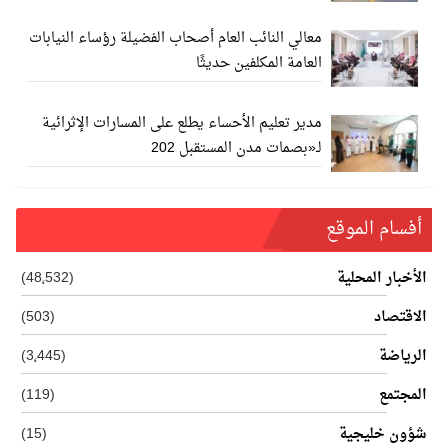
معالي النائب العام أصحاب الفضيلة رؤساء النيابات
العامة المكلفين حديثًا
مدير تعليم الأحساء يطلع على المسارات الإثرائية
لـ«بصمات مدن المستقبل 202
أفسام الموقع
الأخبار المحلية
(48٬532)
الاقتصاد
(503)
الرياضة
(3٬445)
المجتمع
(119)
شؤون خليجية
(15)