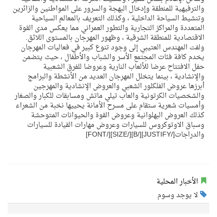
والترفيهية للمنطقة وإدخال البهجة والسرور على المواطنين والزائرين
وتنشيط السياحة الداخلية ، وكذلك التعريف بالمعالم السياحية
المتعددة والمراكز التجارية والتطور العمراني مما يعكس مدى القوة
الاقتصادية للمنطقة الشرقية ، وظهور المهرجان بالمستوى اللائق.
ولفت المهندس العتيبي إلى وجود تنوع كبير في فعاليات المهرجان
يخدم كافة فئات المجتمع الأسر والشباب والأطفال ، حيث يتضمن
حفل الافتتاح عرضا للألعاب النارية وعروضا للفرق الشعبية
والإنشادية ، بينما يتخلل المهرجان العديد من الأنشطة والبرامج
أبرزها عروض الفلكلور الشعبي والعروض الإنشادية والمهرجين
والشخصيات الكرتونية والعاب تيلي ماتش ومسابقات للكبار والصغار
وأمسيات شعرية ستقام على مسرح الأمانة يحييها نخبة من الشعراء
كذلك العروض البهلوانية وعروض القوة والحيوانات المتوحشة
وسباق الاوتوكروس للسيارات وعروض مهارات القيادة للسيارات
والدراجات[/JUSTIFY][/B][/SIZE][/FONT]
الأخبار المحلية
لا يوجد وسوم