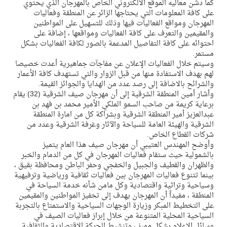
كما دشن معاليه الموقع الالكتروني الخاص بالمهرجان الذي يحتوي
على كافة المعلومات التي يحتاجها الزائر عن المنطقة وفعاليات
المهرجان ومواقع الفعاليات فيها وذلك للتسهيل على المواطنين
والمقيمين والتعرف على كافة الفعاليات ومواقعها ، إضافة على
احتوائه على كافة التفاصيل المدعمة بالصور لكافة الفعاليات بشكل
مستمر.
وسيتم خلال الفعاليات الإعلان عن مفاجآت جماهيرية أعدت خصيصا
لهم بهدف الاستفادة منها من قبل الزوار والتي تستهدف كافة الأعمار
والشرائح بالاضافة إلى رصد عدد من الهدايا والجوائز القيمة.
وأشار أمين المنطقة الشرقية إلى أن مهرجان صيف الشرقية (32) يقام
برعاية كريمة من صاحب السمو الملكي الأمير محمد بن فهد بن
عبدالعزيز أمير المنطقة الشرقية وبشراكة كل من امارة المنطقة
الشرقية والهيئة العامة للسياحة والآثار وغرفة الشرقية وعدد من
شركات القطاع الخاص.
وأوضح المهندس العتيبي أن مهرجان صيف هذا العام يتميز
بالشمولية حيث ستقام فعاليات المهرجان في كل من الدمام والخبر
والظهران والقطيف والجبيل والخفجي وحفر الباطن ومحافظة بقيق ،
بينما تتنوع فعاليات المهرجان بين فعاليات ثقافية ورياضية وترفيهية
وسياحية وتراثية واقتصادية وكل مامن شأنه خدمة السياحة في
المنطقة ، مفيداً أن المهرجان يهدف إلى تحفيز المواطنين والمقيمين
على التخطيط المبكر وزيارة الوجهات السياحية والاستمتاع بالتجربة
السياحية المحلية المتنوعة من خلال إبراز فعاليات الصيف في
وسائل الإعلام بشكل مميز ، وتنشيط الحركة الاقتصادية والثقافية