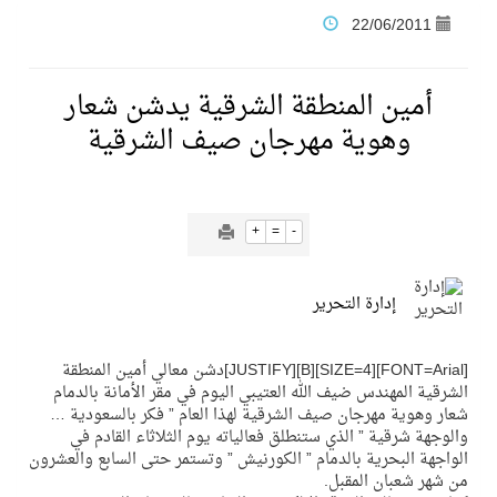
22/06/2011
فنّ المكاتب للتجارة توقّع اتفاقية شراكة مع أكاديمية الهلال
أمين المنطقة الشرقية يدشن شعار
نادي النور يحقق المركز الأول في منافسات كرة السلة بالأولمبياد الخاص لدوم الرياضة للجميع
وهوية مهرجان صيف الشرقية
تنافس قوي بين كبرى الإسطبلات في ثاني أسابيع موسم سباقات الرياض
+
=
-
سيل الخير يروي ملاعب الكوكب
إدارة التحرير
كأس العالم للرياضات الإلكترونية شاهد على ريادة المملكة والنهضة الشاملة فيها
[FONT=Arial][SIZE=4][B][JUSTIFY]دشن معالي أمين المنطقة
الشرقية المهندس ضيف الله العتيبي اليوم في مقر الأمانة بالدمام
المنتخب السعودي ينافس (64) دولة في أولمبياد الفلك والفيزياء الفلكية الدولي بالهند
شعار وهوية مهرجان صيف الشرقية لهذا العام ” فكر بالسعودية …
والوجهة شرقية ” الذي ستنطلق فعالياته يوم الثلاثاء القادم في
كأس العالم للرياضات الإلكترونية: فريق Karmine Corp الفرنسي بطلًا لبطولة Rocket League
الواجهة البحرية بالدمام ” الكورنيش ” وتستمر حتى السابع والعشرون
من شهر شعبان المقبل.