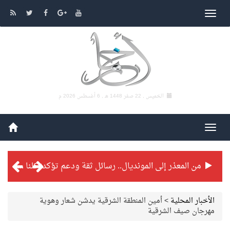
الخميس , 22 صفر 1448 هـ ,
6 أغسطس 2026 م
من المعذر إلى المونديال.. رسائل ثقة ودعم تؤكد: كلنا مع الأخضر
شراكة تطويرية مرتقبة بين التايكوندو السعودي والفرنسي
الأخبار المحلية
>
أمين المنطقة الشرقية يدشن شعار وهوية
مهرجان صيف الشرقية
بطولة بلدية الجبيل الرمضانية تواصل منافساتها بمستويات فنية عالية