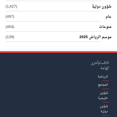
شؤون دولية
(1٬427)
عام
(497)
منوعات
(454)
موسم الرياض 2025
(139)
الاقسام
أخرى
الهامة
الرياضة
المجتمع
شؤون
خليجية
شؤون
دولية