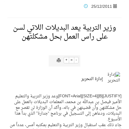
25/12/2011
فنّ المكاتب للتجارة توقّع اتفاقية شراكة مع أكاديمية الهلال
وزير التربية يعد البديلات اللاتي لسن
نادي النور يحقق المركز الأول في منافسات كرة السلة بالأولمبياد الخاص لدوم الرياضة للجميع
على راس العمل بحل مشكلتهن
تنافس قوي بين كبرى الإسطبلات في ثاني أسابيع موسم سباقات الرياض
+
=
-
سيل الخير يروي ملاعب الكوكب
إدارة التحرير
كأس العالم للرياضات الإلكترونية شاهد على ريادة المملكة والنهضة الشاملة فيها
[JUSTIFY][B][SIZE=4][FONT=Arial]وعد وزير التربية والتعليم
الأمير فيصل بن عبدالله بن محمد، المعلمات البديلات بالعمل على
المنتخب السعودي ينافس (64) دولة في أولمبياد الفلك والفيزياء الفلكية الدولي بالهند
حل مشكلتهن وأن قضيتهن في باله، وأكد أن الوزارة لن تقصر مع
البديلات، ودعاهن إلى التسجيل في برنامج “جدارة” الذي بدأ هذا
الأسبوع.
كأس العالم للرياضات الإلكترونية: فريق Karmine Corp الفرنسي بطلًا لبطولة Rocket League
جاء ذلك عقب استقبال وزير التربية والتعليم بمكتبه أمس، عدداً من