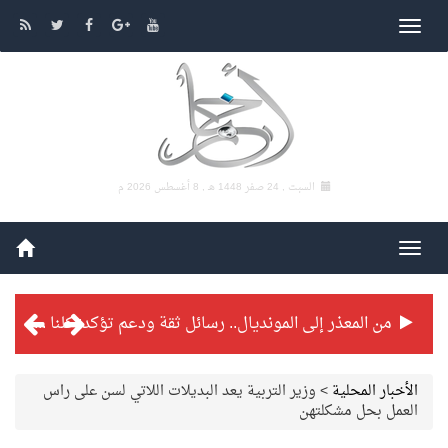
السبت , 24 صفر 1448 هـ ,
8 أغسطس 2026 م
من المعذر إلى المونديال.. رسائل ثقة ودعم تؤكد: كلنا مع الأخضر
شراكة تطويرية مرتقبة بين التايكوندو السعودي والفرنسي
الأخبار المحلية
>
وزير التربية يعد البديلات اللاتي لسن على راس
العمل بحل مشكلتهن
بطولة بلدية الجبيل الرمضانية تواصل منافساتها بمستويات فنية عالية