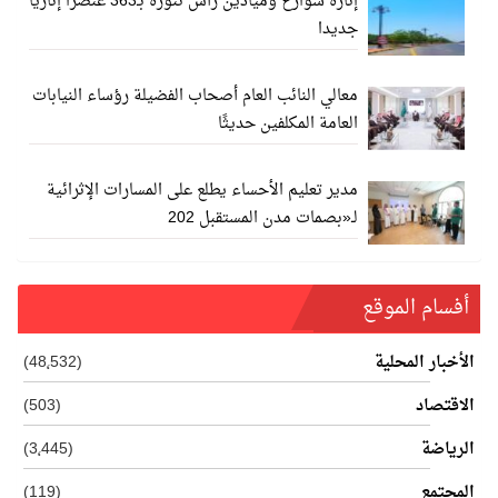
إنارة شوارع وميادين رأس تنورة بـ363 عنصرا إناريا
جديدا
معالي النائب العام أصحاب الفضيلة رؤساء النيابات
العامة المكلفين حديثًا
مدير تعليم الأحساء يطلع على المسارات الإثرائية
لـ«بصمات مدن المستقبل 202
أفسام الموقع
الأخبار المحلية
(48٬532)
الاقتصاد
(503)
الرياضة
(3٬445)
المجتمع
(119)