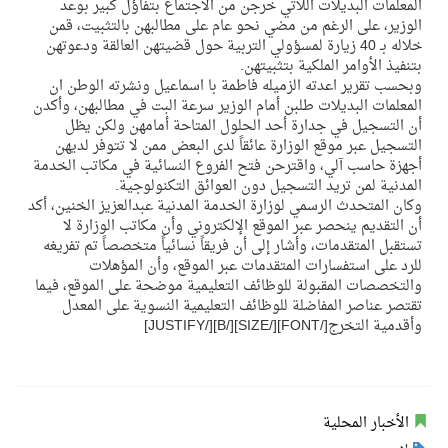
المعلمات البديلات اللاتي خرجن من الاجتماع بتفاؤل كبير بوعد
الوزير، على الرغم من مضي نحو عام على مطالبهن بالتثبيت، قمن
خلاله بـ 40 زيارة لمسؤولي التربية حول قضيتهن العالقة ودعوتهن
بتنفيذ الأوامر الملكية بتثبيتهن.
وبحسب تقرير اعدته الزميله فاطمة با اسماعيل ونشرته الوطن ان
المعلمات البديلات طلبن أمام الوزير سرعة البت في مطالبهن، وأكدن
أن التسجيل في جدارة أحد الحلول المتاحة أمامهن ولكن يظل
التسجيل عبر موقع الوزارة عائقاً لدى البعض ممن لا تتوفر لديهن
أجهزة حاسب آلي، واقترحن فتح الفروع النسائية في مكاتب الخدمة
المدنية لمن تريد التسجيل دون العوائق التكنولوجية.
وكان المتحدث الرسمي لوزارة الخدمة المدنية عبدالعزيز الخنين، أكد
أن التقديم ينحصر عبر الموقع الإلكتروني وأن مكاتب الوزارة لا
تستقبل المتقدمات، وأشار إلى أن فريقاً نسائياً متخصصاً تم تفريغه
للرد على استفسارات المتقدمات عبر الموقع، وأن المؤهلات
والتخصصات المقبولة للوظائف التعليمية موضحة على الموقع، فيما
تقتصر عناصر المفاضلة للوظائف التعليمية النسوية على المعدل
وأقدمية التخرج[/FONT][/SIZE][/B][/JUSTIFY]
الأخبار المحلية