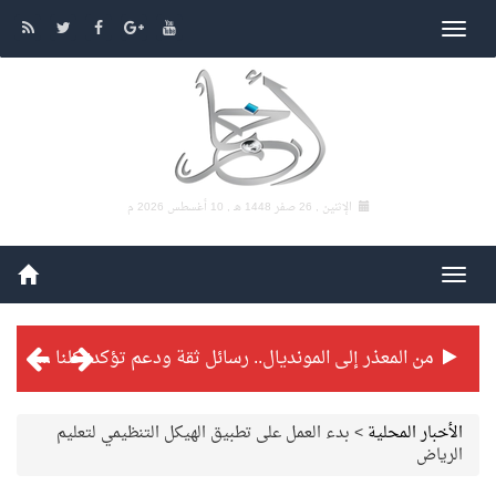
الإثنين , 26 صفر 1448 هـ ,
10 أغسطس 2026 م
من المعذر إلى المونديال.. رسائل ثقة ودعم تؤكد: كلنا مع الأخضر
شراكة تطويرية مرتقبة بين التايكوندو السعودي والفرنسي
الأخبار المحلية
>
بدء العمل على تطبيق الهيكل التنظيمي لتعليم
الرياض
بطولة بلدية الجبيل الرمضانية تواصل منافساتها بمستويات فنية عالية