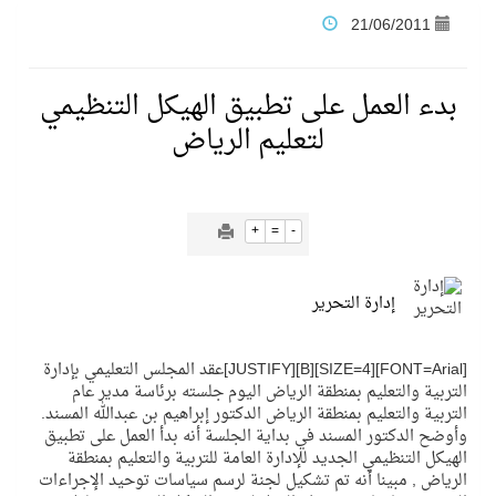
21/06/2011
فنّ المكاتب للتجارة توقّع اتفاقية شراكة مع أكاديمية الهلال
بدء العمل على تطبيق الهيكل التنظيمي
نادي النور يحقق المركز الأول في منافسات كرة السلة بالأولمبياد الخاص لدوم الرياضة للجميع
لتعليم الرياض
تنافس قوي بين كبرى الإسطبلات في ثاني أسابيع موسم سباقات الرياض
+
=
-
سيل الخير يروي ملاعب الكوكب
إدارة التحرير
كأس العالم للرياضات الإلكترونية شاهد على ريادة المملكة والنهضة الشاملة فيها
[FONT=Arial][SIZE=4][B][JUSTIFY]عقد المجلس التعليمي بإدارة
التربية والتعليم بمنطقة الرياض اليوم جلسته برئاسة مدير عام
المنتخب السعودي ينافس (64) دولة في أولمبياد الفلك والفيزياء الفلكية الدولي بالهند
التربية والتعليم بمنطقة الرياض الدكتور إبراهيم بن عبدالله المسند.
وأوضح الدكتور المسند في بداية الجلسة أنه بدأ العمل على تطبيق
الهيكل التنظيمي الجديد للإدارة العامة للتربية والتعليم بمنطقة
كأس العالم للرياضات الإلكترونية: فريق Karmine Corp الفرنسي بطلًا لبطولة Rocket League
الرياض , مبينا أنه تم تشكيل لجنة لرسم سياسات توحيد الإجراءات