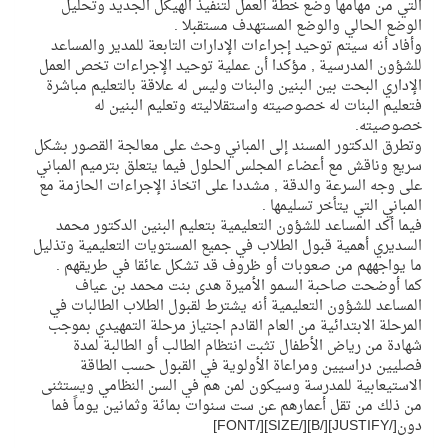
التي من مهامها وضع خطة العمل لتنفيذ الهيكل الجديد وتحليل
الوضع الحالي والوضع المستهدف مستقبلا .
وأفاد أنه سيتم توحيد إجراءات الإدارات التابعة للمدير والمساعد
للشؤون المدرسية , مؤكدا أن عملية توحيد الإجراءات تخص العمل
الإداري البحت بين البنين والبنات وليس له علاقة بالتعليم مباشرة
فتعليم البنات له خصوصيته واستقلاليته وتعليم البنين له
خصوصيته.
وتطرق الدكتور المسند إلى المباني وحث على معالجة القصور بشكل
سريع وناقش مع أعضاء المجلس الحلول فيما يتعلق بترميم المباني
على وجه السرعة والدقة , مشددا على اتخاذ الإجراءات الحازمة مع
المباني التي يتأخر تسليمها .
فيما أكد المساعد للشؤون التعليمية بتعليم البنين الدكتور محمد
السديري أهمية قبول الطلاب في جميع المستويات التعليمية وتذليل
ما يواجههم من صعوبات أو ظروف قد تشكل عائقا في طريقهم .
كما أوضحت صاحبة السمو الأميرة هدى بنت محمد بن عياف
المساعد للشؤون التعليمية أنه يشترط لقبول الطلاب الطالبات في
المرحلة الابتدائية من العام القادم اجتياز مرحلة التمهيدي بموجب
شهادة من رياض الأطفال تثبت انتظام الطالب أو الطالبة لمدة
فصليين دراسيين ومراعاة الأولوية في القبول حسب الطاقة
الاستيعابية للمدرسة وسيكون لمن هم في السن النظامي ويستثنى
من ذلك من تقل أعمارهم عن ست سنوات بمائة وثمانين يوماً فما
دون[/JUSTIFY][/B][/SIZE][/FONT]