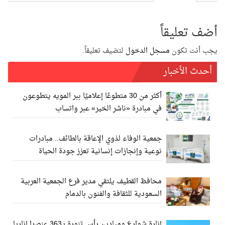
أضف تعليقاً
يجب أنت تكون
مسجل الدخول
لتضيف تعليقاً.
أحدث الأخبار
أكثر من 30 متطوعًا إعلاميًا ببر المويه يتطوعون
في مبادرة «ناشر الخير» عبر واتساب
جمعية الوفاء لذوي الإعاقة بالطائف.. مبادرات
نوعية وإنجازات إنسانية تعزز جودة الحياة
محافظ القطيف يلتقي مدير فرع الجمعية العربية
السعودية للثقافة والفنون بالدمام
إنارة شوارع وميادين رأس تنورة بـ363 عنصرا إناريا