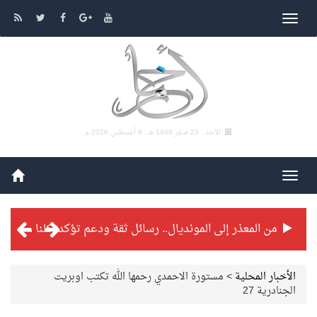
الأحد , 25 صفر 1448 هـ ,
9 أغسطس 2026 م
من المعذر إلى المونديال.. رسائل ثقة ودعم تؤكد: كلنا مع الأخضر
شراكة تطويرية مرتقبة بين التايكوندو السعودي والفرنسي
الأخبار المحلية
>
مستورة الاحمدي رحمها الله تكتب اوبريت
الجنادرية 27
بطولة بلدية الجبيل الرمضانية تواصل منافساتها بمستويات فنية عالية