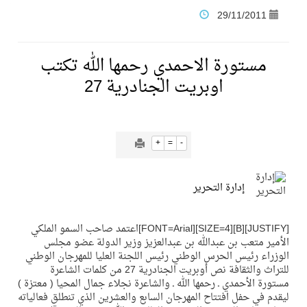
29/11/2011
فنّ المكاتب للتجارة توقّع اتفاقية شراكة مع أكاديمية الهلال
مستورة الاحمدي رحمها الله تكتب
نادي النور يحقق المركز الأول في منافسات كرة السلة بالأولمبياد الخاص لدوم الرياضة للجميع
اوبريت الجنادرية 27
تنافس قوي بين كبرى الإسطبلات في ثاني أسابيع موسم سباقات الرياض
+
=
-
سيل الخير يروي ملاعب الكوكب
إدارة التحرير
كأس العالم للرياضات الإلكترونية شاهد على ريادة المملكة والنهضة الشاملة فيها
[JUSTIFY][B][SIZE=4][FONT=Arial]اعتمد صاحب السمو الملكي
الأمير متعب بن عبدالله بن عبدالعزيز وزير الدولة عضو مجلس
المنتخب السعودي ينافس (64) دولة في أولمبياد الفلك والفيزياء الفلكية الدولي بالهند
الوزراء رئيس الحرس الوطني رئيس اللجنة العليا للمهرجان الوطني
للتراث والثقافة نص أوبريت الجنادرية 27 من كلمات الشاعرة
كأس العالم للرياضات الإلكترونية: فريق Karmine Corp الفرنسي بطلًا لبطولة Rocket League
مستورة الأحمدي ـ رحمها الله ـ والشاعرة نجلاء جمال المحيا ( معتزة )
ليقدم في حفل افتتاح المهرجان السابع والعشرين الذي تنطلق فعالياته