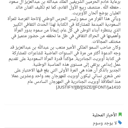
برعاية خادم الحرمين الشريفين الملك عبدالله بن عبدالعزيز آل سعود
ـ حفظه الله ـ منتصف ربيع الأول القادم، كما تم تكليف الفنان خالد
العليان بوضع ألحان الأوبريت.
ويأتي هذا القرار من سمو رئيس الحرس الوطني لإتاحة الفرصة للمرأة
السعودية المبدعة للمشاركة في الكتابة لهذا الحدث الثقافي الكبير
الذي ينتظره أبناء الوطن في كل عام، إيماناً من سموه بدور المرأة
وأهميتها في الحراك الثقافي في ظل ما تحققه من حضور متميز في
مختلف المجالات.
وكان صاحب السمو الملكي الأمير متعب بن عبدالله بن عبدالعزيز قد
وجه الدعوة أكثر من مرة في السنوات الماضية للشاعرات للمشاركة
في كتابة أوبريت الجنادرية, مؤكداً قدرة المرأة السعودية على تقديم
عمل إبداعي يرتقي إلى مستوى هذه المناسبة الوطنية.
الجدير بالذكر أن هذه هي المرة الأولى التي يقع فيها الاختيار على
نص شعري نسائي ليكون أوبريت للمهرجان بعد واحد وعشرين عملا
منذ انطلاقة أوبريت الجنادرية في المهرجان السادس عام
1410هـ[/FONT][/SIZE][/B][/JUSTIFY]
الأخبار المحلية
لا يوجد وسوم