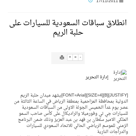
17/11/2011
فنّ المكاتب للتجارة توقّع اتفاقية شراكة مع أكاديمية الهلال
انطلاق سباقات السعودية للسيارات على
حلبة الريم
نادي النور يحقق المركز الأول في منافسات كرة السلة بالأولمبياد الخاص لدوم الرياضة للجميع
تنافس قوي بين كبرى الإسطبلات في ثاني أسابيع موسم سباقات الرياض
+
=
-
سيل الخير يروي ملاعب الكوكب
إدارة التحرير
كأس العالم للرياضات الإلكترونية شاهد على ريادة المملكة والنهضة الشاملة فيها
[JUSTIFY][B][SIZE=4][FONT=Arial]يشهد ميدان حلبة الريم
الدولية بمحافظة المزاحمية بمنطقة الرياض في الساعة الثالثة من
المنتخب السعودي ينافس (64) دولة في أولمبياد الفلك والفيزياء الفلكية الدولي بالهند
عصر يوم غداً الخميس الجولة الاولى من السباقات السعودية
للسيارات جي تي وفورميلا والراديكال على كأس صاحب السمو
الملكي الامير سلطان بن فهد بن عبد العزيز وذلك ضمن البرنامج
كأس العالم للرياضات الإلكترونية: فريق Karmine Corp الفرنسي بطلًا لبطولة Rocket League
الزمني للموسم الرياضي الحالي للاتحاد السعودي للسيارات
والدراجات النارية