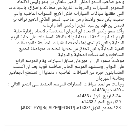
و عبر صاحب السمو الملكي الامير سلطان بن بندر رئيس الاتحاد
السعودي للسيارات والدرجات النارية عن سعادته واعتزازه بالنجاحات
التي حققتها سباقات السيارات خلال الاربع السنوات الماضية والتي
حظيت بكل دعم واهتمام من صاحب السمو الملكي الامير نواف بن
فيصل بن فهد بن عبد العزيز الرئيس العام لرعاية
وأكد سمو رئيس الاتحاد ان اللجان المختصة بالاتحاد وإدارة حلبة
الريم قد انهت كافة استعداداتها لانطلاقة المسابقات على حلبة الريم
الدولية والتي تم تجهيزها بأحدث التقنيات الحديثة والموصفات
الفنية الدولية والتي تحقق من خلالها نجاحات متواصلة لجميع
السباقات والمنافسات المحلية والدولية .
موضحاً سموه الى ان مهرجان سباق السيارات يقام للموسم الرابع
على التوالي وستشهد الموسم الحالي منافسة قوية بعد ان اكتسب
المتسابقون خبرة من السباقات الماضية ، متمنيا ان تستمتع الجماهير
بمتابعة المهرجان
وجاءت مواعيد سباقات السيارات للموسم الجديد على النحو التالي :
– 20/محرم/1433هـ
– 3-24 /ربيع الاول / 1433هـ
– 29/ ربيع الاخر / 1433هـ
– 28 / جمادى الاول /1433هـ [/FONT][/SIZE][/B][/JUSTIFY]