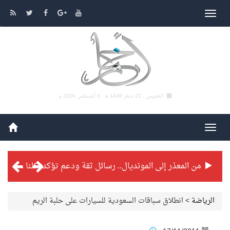
الخميس , 22 صفر 1448 هـ ,
6 أغسطس 2026 م
من المعذر إلى المونديال.. رسائل ثقة ودعم تؤكد: كلنا مع الأخضر
شراكة تطويرية مرتقبة بين التايكوندو السعودي والفرنسي
الرياضة
>
انطلاق سباقات السعودية للسيارات على حلبة الريم
بطولة بلدية الجبيل الرمضانية تواصل منافساتها بمستويات فنية عالية