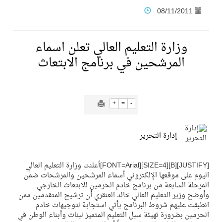
08/11/2011
فنّ المكاتب للتجارة توقّع اتفاقية شراكة مع أكاديمية الهلال
وزارة التعليم العالي تعلن اسماء
نادي النور يحقق المركز الأول في منافسات كرة السلة بالأولمبياد الخاص لدوم الرياضة للجميع
المرشحين في برنامج الابتعاث
تنافس قوي بين كبرى الإسطبلات في ثاني أسابيع موسم سباقات الرياض
+
=
-
سيل الخير يروي ملاعب الكوكب
إدارة التحرير
كأس العالم للرياضات الإلكترونية شاهد على ريادة المملكة والنهضة الشاملة فيها
[JUSTIFY][B][SIZE=4][FONT=Arial]أعلنت وزارة التعليم العالي
اليوم على موقعها الإلكتروني أسماء المرشحين والمرشحات ضمن
المنتخب السعودي ينافس (64) دولة في أولمبياد الفلك والفيزياء الفلكية الدولي بالهند
المرحلة السابعة من برنامج خادم الحرمين للابتعاث الخارجي.
وأوضح وزير التعليم العالي خالد العنقري أن ترشيح المتقدمين ممن
انطبقت عليهم شروط البرنامج يأتي استجابة لتوجيهات خادم
كأس العالم للرياضات الإلكترونية: فريق Karmine Corp الفرنسي بطلًا لبطولة Rocket League
الحرمين بضرورة تهيئة سبل التعليم المتميز لبنات وأبناء الوطن في