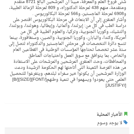
شتى فروع العلم والمعرفة، مبيناً أن المرشحين البالغ 8721 متقدم
ومتقدمة، منهم 438 لمرحلة الدكتوراه، و 809 لمرحلة الزمالة الطبية،
و6908 لمرحلة الماجستير، و566 لمرحلة البكالوريوس .
وأشار العنقري إلى أن الابتعاث في مرحلة البكالوريوس اقتصر على
دراسة الطب في كل من: إيرلندا، وألمانيا، وإيطاليا، وهولندا، وبولندا،
والتشيك، وكوريا الجنوبية، وتركيا، والعلوم الطبية في كل من
أمريكا، وكندا، واليابان، وكوريا الجنوبية، والصين، وسنغافورة، بينما
تتسع دائرة التخصصات في مرحلتي الماجستير والدكتوراه لتصل إلى
ستة عشر تخصصاً تحتاجها المؤسسات الوطنية في القطاعين العام
والخاص، بما يتوافق مع سوق العمل واحتياجات المناطق
والمحافظات، وحث العنقري المرشحين والمرشحات على الاستفادة
من هذه الفرصة الثمينة التي أتاحتها لهم الحكومة الرشيدة ودعت
الوزارة المرشحين أن يكونوا خير سفراء لبلدهم، ويتفرغوا للتحصيل
العلمي حتى يعودوا ويسهموا في تنمية وطنهم[/FONT][/SIZE][/B]
[/JUSTIFY]
الأخبار المحلية
لا يوجد وسوم