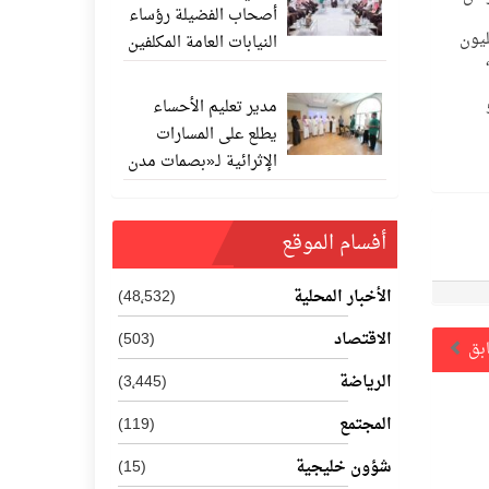
أصحاب الفضيلة رؤساء
 تمت من خلال الشبكة السعودية span أو من خلال المصارف والبنوك التي تجاوزت 310 مليون
النيابات العامة المكلفين
يال ،
حديثًا
حو
مدير تعليم الأحساء
يطلع على المسارات
الإثرائية لـ«بصمات مدن
المستقبل 202
أفسام الموقع
الأخبار المحلية
(48٬532)
الاقتصاد
(503)
ابق
الرياضة
(3٬445)
المجتمع
(119)
شؤون خليجية
(15)