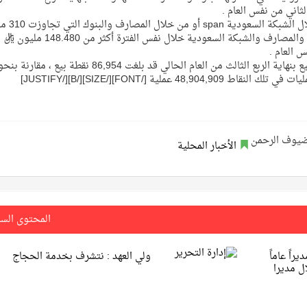
وكشف التقرير عن بلوغ مجموع العمليات التي
عملية ، فيما بلغ إجمالي قيمة السحوبات النقدية من البنوك والمصارف والشبكة السعودية خلال نفس الفترة أكثر من 148.480 مليون ر
وأفاد تقرير مؤسسة النقد العربي السعودي أن عدد نقاط البيع بنهاية الربع الثالث من العام الحالي قد بلغت 86,954 نقطة بيع ، مقارنة بن
الأخبار المحلية
المحتوى الس
اً عاماً
ولي العهد : نتشرف بخدمة الحجاج
ال مديرا