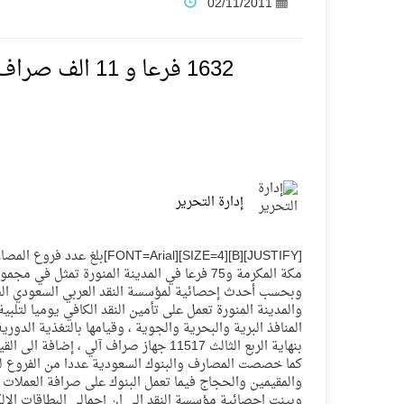
02/11/2011
فنّ المكاتب للتجارة توقّع اتفاقية شراكة مع أكاد
1632 فرعا و 11 الف صراف الي في خدمة المواطنين وضيوف الرحمن
نادي النور يحقق المركز الأول في منافسات كرة ا
تنافس قوي بين كبرى الإسطبلات في ثاني أساب
إدارة التحرير
سيل الخير يروي ملاعب الكوكب
كأس العالم للرياضات الإلكترونية شاهد على رياد
مكة المكرمة و75 فرعا في المدينة المنورة تمثل في مجموعها نحو 37% من بين 1632 فرعا في مختلف مناطق ومحافظات ومدن المملكة.
والمدينة المنورة تعمل على تأمين النقد الكافي يوميا لتل
المنتخب السعودي ينافس (64) دولة في أولمبياد الفلك والفيزياء الفلكية الدولي بالهند
المنافذ البرية والبحرية والجوية ، وقيامها بالتغذية الدور
بنهاية الربع الثالث 11517 جهاز صراف آلي ، إضافة الى القيام بالصيانة الفورية لتلك الأجهزة في حال تعطلها.
كما خصصت المصارف والبنوك السعودية عددا من الفروع للع
كأس العالم للرياضات الإلكترونية: فريق Karmine Corp الفرنسي بطلًا لبطولة Rocket League
والمقيمين والحجاج فيما تعمل البنوك على صرافة العملات الأ
وبينت احصائية مؤسسة النقد الى ان إجمالي البطاقات الالكت