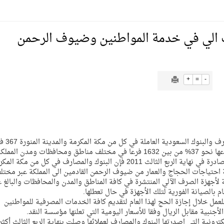
يمية الهلال
لسلة بالأولمبياد الخاص لدوم الرياضة للجميع
+
=
-
يع موسم سباقات الرياض
[TIFY][B][SIZE=4][FONT=Arial
ة المملكة والنهضة الشاملة فيها
وبحسب أحدث إحصائية لمؤسسة النقد العربي السعودي الصادرة في نهاية الربع الثالث 2011 فإن البنوك والمصارف في كل من مكة 
بية احتياجات الحجاج والعمار من ضيوف الرحمن القادمين الى المملكة عبر مختل
ية لأجهزة الصرف الآلي المنتشرة في كافة المناطق والمدن والمحافظات والبالغ 
مل خلال إجازة الحج لهذا العام لتقديم كافة الخدمات المصرفية للمواطنين
جنبية مقابل الريال وفقا للأسعار اليومية التي تعلنها مؤسسة النقد.
رونية التي اصدرتها البنوك والمصارف لعملائها وصلت بنهاية الربع الثالث أكثر