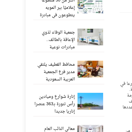
أكثر من 30 متطوعًا
إعلاميًا ببر المويه
يتطوعون في مبادرة
«ناشر الخير» عبر
واتساب
جمعية الوفاء لذوي
الإعاقة بالطائف..
مبادرات نوعية
وإنجازات إنسانية تعزز
جودة الحياة
محافظ القطيف يلتقي
مدير فرع الجمعية
العربية السعودية
JUS]بلغ عدد فروع المصارف والبنوك السعودية العاملة في كل من مكة المكرمة والمدينة المنورة 367 فرعا في
للثقافة والفنون بالدمام
المكرمة
إنارة شوارع وميادين
ف
رأس تنورة بـ363 عنصرا
عددها
إناريا جديدا
معالي النائب العام
 من