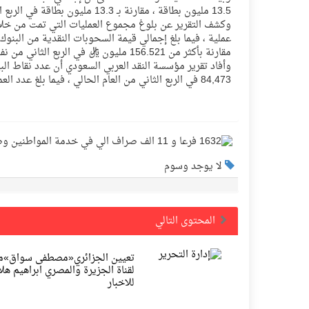
13.5 مليون بطاقة ، مقارنة بـ 13.3 مليون بطاقة في الربع الثاني من نفس العام .
مقارنة بأكثر من 156.521 مليون ريال في الربع الثاني من نفس العام .
84,473 في الربع الثاني من العام الحالي ، فيما بلغ عدد العمليات في تلك النقاط 48,904,909 عملية [/FONT][/SIZE][/B][/JUSTIFY]
لا يوجد وسوم
المحتوى التالي
تعيين الجزائري«مصطفى سواق»مدير
لقناة الجزيرة والمصري ابراهيم هل
للاخبار