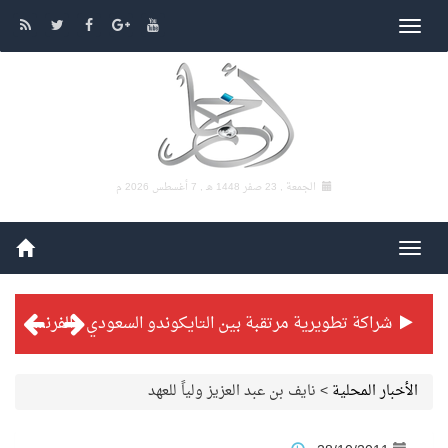
الجمعة , 23 صفر 1448 هـ ,
7 أغسطس 2026 م
شراكة تطويرية مرتقبة بين التايكوندو السعودي والفرنسي
بطولة بلدية الجبيل الرمضانية تواصل منافساتها بمستويات فنية عالية
الأخبار المحلية
>
نايف بن عبد العزيز ولياً للعهد
فنّ المكاتب للتجارة توقّع اتفاقية شراكة مع أكاديمية الهلال