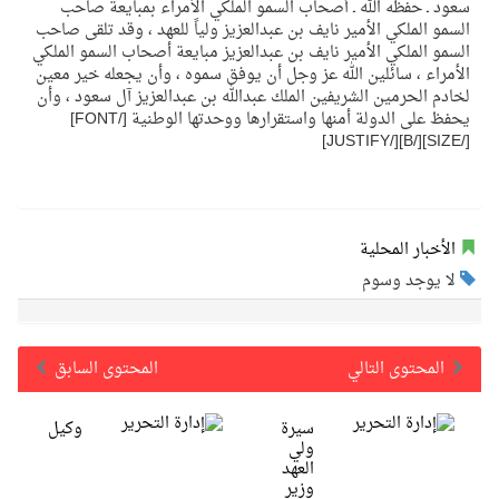
سعود ـ حفظه الله ـ أصحاب السمو الملكي الأمراء بمبايعة صاحب
السمو الملكي الأمير نايف بن عبدالعزيز ولياً للعهد ، وقد تلقى صاحب
السمو الملكي الأمير نايف بن عبدالعزيز مبايعة أصحاب السمو الملكي
الأمراء ، سائلين الله عز وجل أن يوفق سموه ، وأن يجعله خير معين
لخادم الحرمين الشريفين الملك عبدالله بن عبدالعزيز آل سعود ، وأن
يحفظ على الدولة أمنها واستقرارها ووحدتها الوطنية [/FONT]
[/SIZE][/B][/JUSTIFY]
الأخبار المحلية
لا يوجد وسوم
المحتوى التالي
المحتوى السابق
سيرة
وكيل
ولي
العهد
وزير