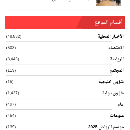
أفسام الموقع
الأخبار المحلية
(48٬532)
الاقتصاد
(503)
الرياضة
(3٬445)
المجتمع
(119)
شؤون خليجية
(15)
شؤون دولية
(1٬427)
عام
(497)
منوعات
(454)
موسم الرياض 2025
(139)