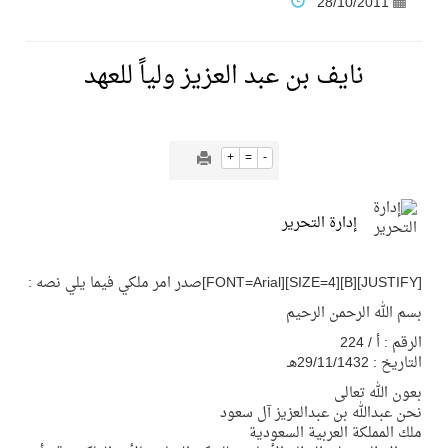
28/10/2011
نادي النور يحقق المركز الأول في منافسات كرة السلة بالأولمبياد الخاص لدوم الرياضة للجميع
نايف بن عبد العزيز ولياً للعهد
تنافس قوي بين كبرى الإسطبلات في ثاني أسابيع موسم سباقات الرياض
+
=
-
سيل الخير يروي ملاعب الكوكب
إدارة التحرير
كأس العالم للرياضات الإلكترونية شاهد على ريادة المملكة والنهضة الشاملة فيها
[JUSTIFY][B][SIZE=4][FONT=Arial]صدر امر ملكي فيما يلي نصه :
المنتخب السعودي ينافس (64) دولة في أولمبياد الفلك والفيزياء الفلكية الدولي بالهند
بسم الله الرحمن الرحيم
الرقم : أ / 224
كأس العالم للرياضات الإلكترونية: فريق Karmine Corp الفرنسي بطلًا لبطولة Rocket League
التاريخ : 29/11/1432هـ
بعون الله تعالى
نحن عبدالله بن عبدالعزيز آل سعود
من المعذر إلى المونديال.. رسائل ثقة ودعم تؤكد: كلنا مع الأخضر
ملك المملكة العربية السعودية