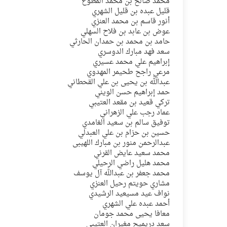
محمد صالح بن محمد المطوع
قليل عبده بن قليل الشهري
أنور قاسم بن محمد العنزي
عوض بن عابد بن فلاح السهلي
حامد بن محمد بن حمدان الحارثي
سعد فهد مبارك الدوسري
إبراهيم علي محمد عسيري
مرعي راجح طحيمر المهدوي
عبدالله بن يحيى بن علي القحطاني
حمد إبراهيم حسن الويني
تركي قعيد بن مقعد العتيبي
عماد رجب علي الزهراني
توفيق سالم بن سعيد الغامدي
حسين بن حزام بن علي العبدلي
عبدالرحمن منور بن مبارك اللهيبى
محمد سعيد عايض القرني
محمد هليل راضي الرحيلي
محمد جعفر بن عبدالله آل يوسف
مشاري حويتم رحيل العنزي
نواف عيد مسيعيد الرشيدي
أحمد عبده علي الشهري
معافا يحيى محمد جومان
سعد دريميح مغيران العتيبي