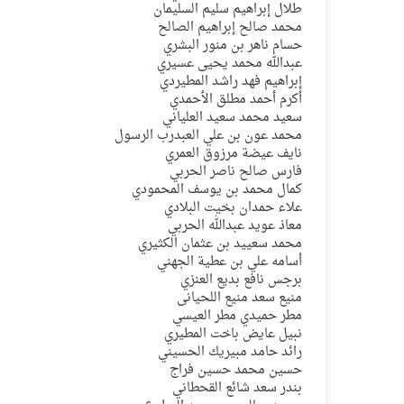
طلال إبراهيم سليم السليمان
محمد صالح إبراهيم الصالح
حسام ناهر بن منور البشري
عبدالله محمد يحيى عسيري
إبراهيم فهد راشد المطيردي
أكرم أحمد مطلق الأحمدي
سعيد محمد سعيد العلياني
محمد عون بن علي العبدرب الرسول
نايف عيضة مرزوق العمري
فارس صالح ناصر الحربي
كمال محمد بن يوسف المحمودي
علاء حمدان بخيت البلادي
معاذ عويد عبدالله الحربي
محمد سعييد بن عثمان الكثيري
أسامه علي بن عطية الجهني
برجس نافع بديع العنزي
منيع سعد منيع اللحيانى
مطر حميدي مطر العيسي
نبيل عايض باخت المطيري
رائد حامد مبيريك الحسيني
حسين محمد حسين فراج
بندر سعد شائع القحطاني