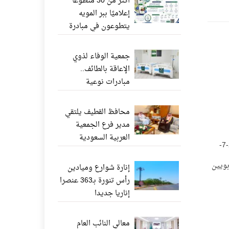
أكثر من 30 متطوعًا
إعلاميًا ببر المويه
يتطوعون في مبادرة
«ناشر الخير» عبر
واتساب
جمعية الوفاء لذوي
الإعاقة بالطائف..
مبادرات نوعية
وإنجازات إنسانية تعزز
جودة الحياة
محافظ القطيف يلتقي
مدير فرع الجمعية
العربية السعودية
[JUSTIFY][B][SIZE=4][FONT=Arial]أعلنت وزارة الخدمة المدنية أسماء “231” مواطناً من المشمولين بالأمر الملكي رقم أ/121 بتاريخ 2-7-
للثقافة والفنون بالدمام
بويين
إنارة شوارع وميادين
رأس تنورة بـ363 عنصرا
إناريا جديدا
معالي النائب العام