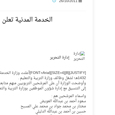
26/10/2011
نادي النور يحقق المركز الأول في منافسات كرة ا
الخدمة المدنية تعلن اسماء 231 مرشحا للوظا
تنافس قوي بين كبرى الإسطبلات في ثاني أساب
سيل الخير يروي ملاعب الكوكب
إدارة التحرير
كأس العالم للرياضات الإلكترونية شاهد على رياد
المنتخب السعودي ينافس (64) دولة في أولمبياد الفلك والفيزياء الفلكية الدولي بالهند
1432هـ؛ لشغل وظائف وزارة التربية والتعليم .
وأوضحت الوزارة أن على المرشحين التربويين منهم متابعة 
إلى التنسيق مع إدارة شؤون الموظفين بوزارة التربية والتع
كأس العالم للرياضات الإلكترونية: فريق Karmine Corp الفرنسي بطلًا لبطولة Rocket League
واسماء المرشحين هم :
سعود أحمد بن عبدالله العويض
مختار بن محمد جواد بن محمد علي المسبح
من المعذر إلى المونديال.. رسائل ثقة ودعم تؤكد
حسين بن أحمد بن عبدالله الدليلي