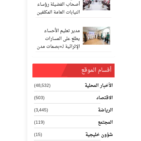
أصحاب الفضيلة رؤساء
النيابات العامة المكلفين
حديثًا
مدير تعليم الأحساء
يطلع على المسارات
الإثرائية لـ«بصمات مدن
المستقبل 202
أفسام الموقع
الأخبار المحلية
(48٬532)
الاقتصاد
(503)
الرياضة
(3٬445)
المجتمع
(119)
شؤون خليجية
(15)