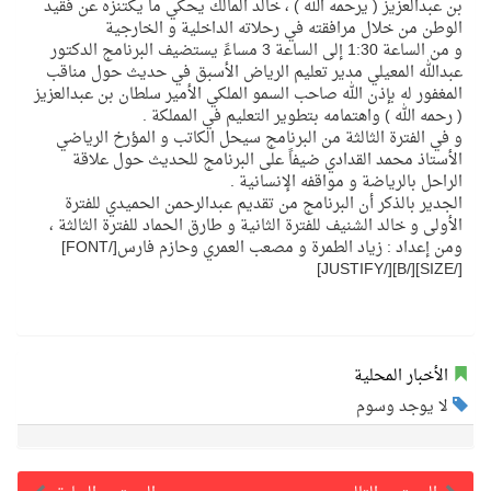
بن عبدالعزيز ( يرحمه الله ) ، خالد المالك يحكي ما يكتنزه عن فقيد
الوطن من خلال مرافقته في رحلاته الداخلية و الخارجية
و من الساعة 1:30 إلى الساعة 3 مساءً يستضيف البرنامج الدكتور
عبدالله المعيلي مدير تعليم الرياض الأسبق في حديث حول مناقب
المغفور له بإذن الله صاحب السمو الملكي الأمير سلطان بن عبدالعزيز
( رحمه الله ) واهتمامه بتطوير التعليم في المملكة .
و في الفترة الثالثة من البرنامج سيحل الكاتب و المؤرخ الرياضي
الأستاذ محمد القدادي ضيفاً على البرنامج للحديث حول علاقة
الراحل بالرياضة و مواقفه الإنسانية .
الجدير بالذكر أن البرنامج من تقديم عبدالرحمن الحميدي للفترة
الأولى و خالد الشنيف للفترة الثانية و طارق الحماد للفترة الثالثة ،
ومن إعداد : زياد الطمرة و مصعب العمري وحازم فارس[/FONT]
[/SIZE][/B][/JUSTIFY]
الأخبار المحلية
لا يوجد وسوم