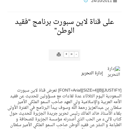
24/10/2011
فنّ المكاتب للتجارة توقّع اتفاقية شراكة مع أكاديمية الهلال
على قناة لاين سبورت برنامج “فقيد
الوطن”
نادي النور يحقق المركز الأول في منافسات كرة السلة بالأولمبياد الخاص لدوم الرياضة للجميع
تنافس قوي بين كبرى الإسطبلات في ثاني أسابيع موسم سباقات الرياض
+
=
-
سيل الخير يروي ملاعب الكوكب
إدارة التحرير
كأس العالم للرياضات الإلكترونية شاهد على ريادة المملكة والنهضة الشاملة فيها
[JUSTIFY][B][SIZE=4][FONT=Arial] تعرض قناة لاين سبورت
السعودية اليوم الثلاثاء عدة لقاءات مع مسؤولين للحديث عن فقيد
الأمه العربية والإسلامية ولي العهد صاحب السمو الملكي الأمير
المنتخب السعودي ينافس (64) دولة في أولمبياد الفلك والفيزياء الفلكية الدولي بالهند
سلطان بن عبدالعزيز رحمة الله وسوف يبدأ البرنامج في الفترة الأولى
بلقاء الأستاذ خالد المالك رئيس تحرير جريدة الجزيرة للحديث حول
كتاب لآليء من الحب الذي أصدرته مؤسسة الجزيرة للصحافة و
كأس العالم للرياضات الإلكترونية: فريق Karmine Corp الفرنسي بطلًا لبطولة Rocket League
الطباعة و النشر عن فقيد الوطن صاحب السمو الملكي الأمير سلطان