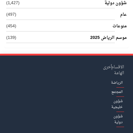
شؤون دولية
(1٬427)
عام
(497)
منوعات
(454)
موسم الرياض 2025
(139)
الاقسام
أخرى
الهامة
الرياضة
المجتمع
شؤون
خليجية
شؤون
دولية