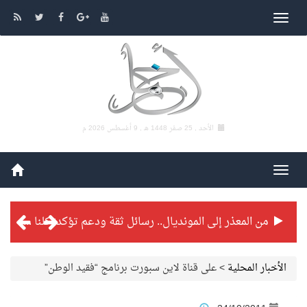
الأحد , 25 صفر 1448 هـ ,
9 أغسطس 2026 م
من المعذر إلى المونديال.. رسائل ثقة ودعم تؤكد: كلنا مع الأخضر
شراكة تطويرية مرتقبة بين التايكوندو السعودي والفرنسي
الأخبار المحلية
>
على قناة لاين سبورت برنامج “فقيد الوطن”
بطولة بلدية الجبيل الرمضانية تواصل منافساتها بمستويات فنية عالية