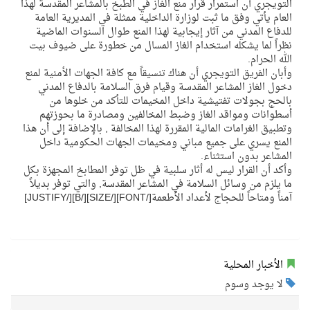
التويجري أن استمرار قرار منع الغاز في الطبخ بالمشاعر المقدسة لهذا
العام يأتي وفق ما ثبت لوزارة الداخلية ممثلة في المديرية العامة
للدفاع المدني من آثار إيجابية لهذا المنع طوال السنوات الماضية
نظراً لما يشكله استخدام الغاز المسال من خطورة على ضيوف بيت
الله الحرام.
وأبان الفريق التويجري أن هناك تنسيقاً مع كافة الجهات الأمنية لمنع
دخول الغاز المشاعر المقدسة وقيام فرق السلامة بالدفاع المدني
بالحج بجولات تفتيشية داخل المخيمات للتأكد من خلوها من
أسطوانات ومواقد الغاز وضبط المخالفين ومصادرة ما بحوزتهم
وتطبيق الغرامات المالية المقررة لهذا المخالفة , بالإضافة إلى أن هذا
المنع يسري على جميع مباني ومخيمات الجهات الحكومية داخل
المشاعر بدون استثناء.
وأكد أن القرار ليس له أثار سلبية في ظل توفر المطابخ المجهزة بكل
ما يلزم من وسائل السلامة في المشاعر المقدسة, والتي توفر بديلاً
آمناً ومتاحاً للحجاج لأعداد الأطعمة[/FONT][/SIZE][/B][/JUSTIFY]
الأخبار المحلية
لا يوجد وسوم