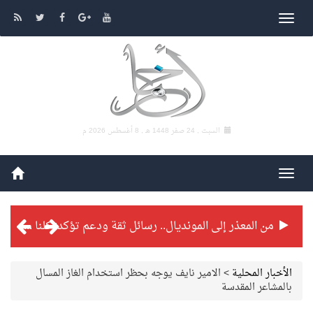
السبت , 24 صفر 1448 هـ ,
8 أغسطس 2026 م
من المعذر إلى المونديال.. رسائل ثقة ودعم تؤكد: كلنا مع الأخضر
شراكة تطويرية مرتقبة بين التايكوندو السعودي والفرنسي
الأخبار المحلية
>
الامير نايف يوجه بحظر استخدام الغاز المسال
بالمشاعر المقدسة
بطولة بلدية الجبيل الرمضانية تواصل منافساتها بمستويات فنية عالية