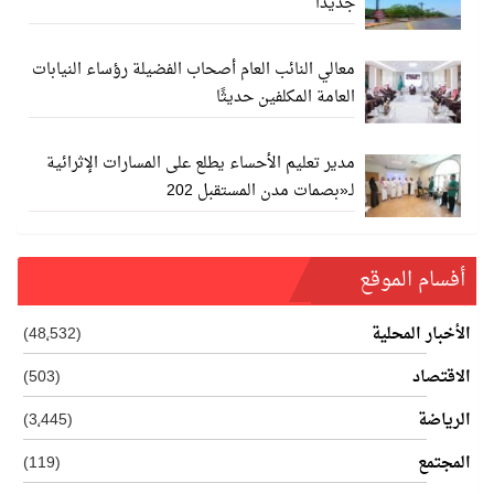
جديدا
معالي النائب العام أصحاب الفضيلة رؤساء النيابات
العامة المكلفين حديثًا
مدير تعليم الأحساء يطلع على المسارات الإثرائية
لـ«بصمات مدن المستقبل 202
أفسام الموقع
الأخبار المحلية
(48٬532)
الاقتصاد
(503)
الرياضة
(3٬445)
المجتمع
(119)