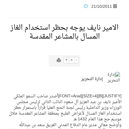
21/10/2011
فنّ المكاتب للتجارة توقّع اتفاقية شراكة مع أكاديمية الهلال
الامير نايف يوجه بحظر استخدام الغاز
نادي النور يحقق المركز الأول في منافسات كرة السلة بالأولمبياد الخاص لدوم الرياضة للجميع
المسال بالمشاعر المقدسة
تنافس قوي بين كبرى الإسطبلات في ثاني أسابيع موسم سباقات الرياض
+
=
-
سيل الخير يروي ملاعب الكوكب
إدارة التحرير
كأس العالم للرياضات الإلكترونية شاهد على ريادة المملكة والنهضة الشاملة فيها
[JUSTIFY][B][SIZE=4][FONT=Arial]أصدر صاحب السمو الملكي
الأمير نايف بن عبد العزيز آل سعود النائب الثاني لرئيس مجلس
المنتخب السعودي ينافس (64) دولة في أولمبياد الفلك والفيزياء الفلكية الدولي بالهند
الوزراء وزير الداخلية رئيس لجنة الحج العليا قراراً باستمرار حظر
استخدام الغاز المسال لأغراض الطبخ بمنطقة المشاعر المقدسة خلال
موسم حج هذا العام 1432 هـ.
كأس العالم للرياضات الإلكترونية: فريق Karmine Corp الفرنسي بطلًا لبطولة Rocket League
وأوضح معالي مدير عام الدفاع المدني الفريق سعد بن عبدالله