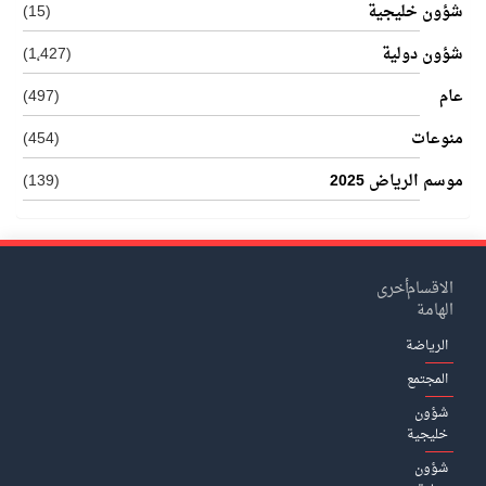
شؤون خليجية
(15)
شؤون دولية
(1٬427)
عام
(497)
منوعات
(454)
موسم الرياض 2025
(139)
الاقسام
أخرى
الهامة
الرياضة
المجتمع
شؤون
خليجية
شؤون