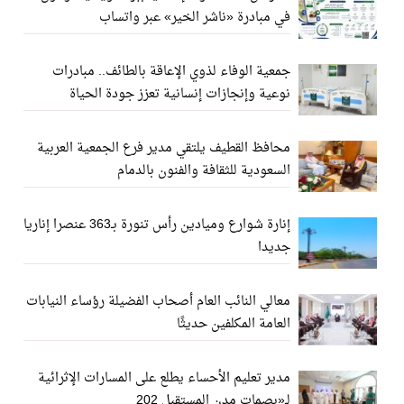
في مبادرة «ناشر الخير» عبر واتساب
جمعية الوفاء لذوي الإعاقة بالطائف.. مبادرات
نوعية وإنجازات إنسانية تعزز جودة الحياة
محافظ القطيف يلتقي مدير فرع الجمعية العربية
السعودية للثقافة والفنون بالدمام
إنارة شوارع وميادين رأس تنورة بـ363 عنصرا إناريا
جديدا
معالي النائب العام أصحاب الفضيلة رؤساء النيابات
العامة المكلفين حديثًا
مدير تعليم الأحساء يطلع على المسارات الإثرائية
لـ«بصمات مدن المستقبل 202