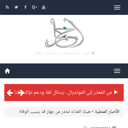
السبت , 24 صفر 1448 هـ ,
8 أغسطس 2026 م
من المعذر إلى المونديال.. رسائل ثقة ودعم تؤكد: كلنا مع الأخضر
شراكة تطويرية مرتقبة بين التايكوندو السعودي والفرنسي
الأخبار المحلية
>
هيئة الغذاء تحذر من جهاز قد يسبب الوفاة
بطولة بلدية الجبيل الرمضانية تواصل منافساتها بمستويات فنية عالية