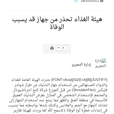
18/10/2011
فنّ المكاتب للتجارة توقّع اتفاقية شراكة مع أكاديمية الهلال
هيئة الغذاء تحذر من جهاز قد يسبب
الوفاة
نادي النور يحقق المركز الأول في منافسات كرة السلة بالأولمبياد الخاص لدوم الرياضة للجميع
تنافس قوي بين كبرى الإسطبلات في ثاني أسابيع موسم سباقات الرياض
+
=
-
سيل الخير يروي ملاعب الكوكب
إدارة التحرير
كأس العالم للرياضات الإلكترونية شاهد على ريادة المملكة والنهضة الشاملة فيها
[JUSTIFY][B][SIZE=4][FONT=Arial] حذرت الهيئة العامة للغذاء
والدواء المستهلكين من استخدام جهاز التدليك من طراز شولدر
فليكس (ShoulderFlex) من قبل الموزع شركة كنج انترناشيونال
المنتخب السعودي ينافس (64) دولة في أولمبياد الفلك والفيزياء الفلكية الدولي بالهند
والمصمم للإستخدام الشخصي في المنازل بغرض التدليك العميق
للأنسجة في منطقة العنق والظهر مما ينتج عند استخدام الجهاز إلى
كأس العالم للرياضات الإلكترونية: فريق Karmine Corp الفرنسي بطلًا لبطولة Rocket League
تشابك الجهاز مع الشعر والملابس وكذلك شدها بواسطته مما يتسبب
في إصابات خطرة أو( الوفاة ) لاسمح الله كما وردت للهيئة تقارير