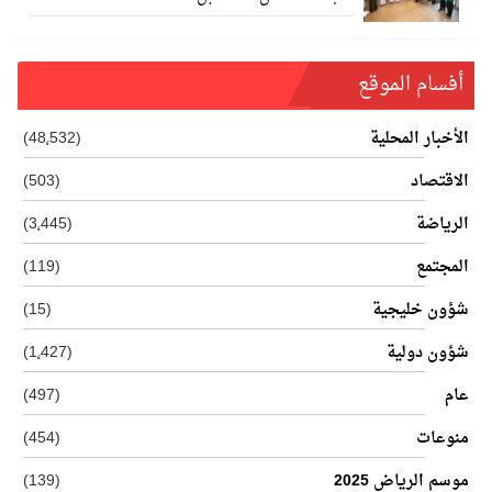
أفسام الموقع
الأخبار المحلية
(48٬532)
الاقتصاد
(503)
الرياضة
(3٬445)
المجتمع
(119)
شؤون خليجية
(15)
شؤون دولية
(1٬427)
عام
(497)
منوعات
(454)
موسم الرياض 2025
(139)