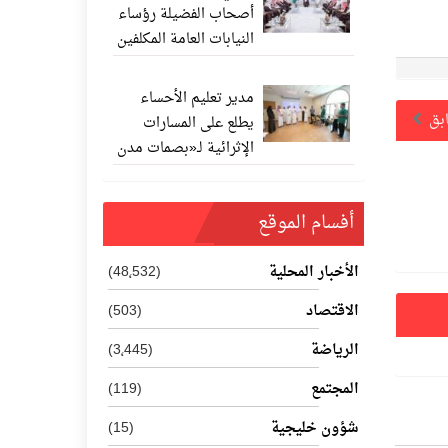
أصحاب الفضيلة رؤساء
النيابات العامة المكلفين
حديثًا
مدير تعليم الأحساء
ابق
يطلع على المسارات
الإثرائية لـ«بصمات مدن
المستقبل 202
أفسام الموقع
الأخبار المحلية
(48٬532)
الاقتصاد
(503)
الرياضة
(3٬445)
المجتمع
(119)
شؤون خليجية
(15)