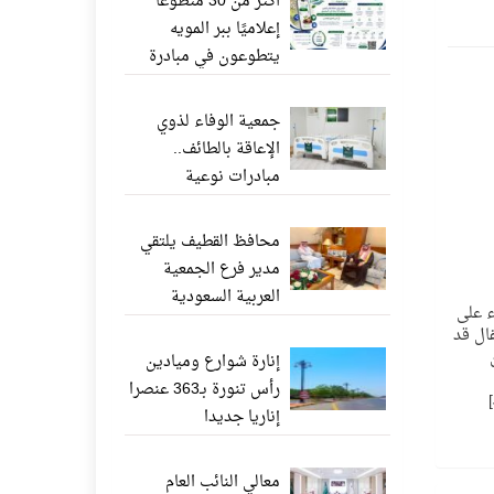
أكثر من 30 متطوعًا
إعلاميًا ببر المويه
يتطوعون في مبادرة
«ناشر الخير» عبر
واتساب
جمعية الوفاء لذوي
الإعاقة بالطائف..
مبادرات نوعية
وإنجازات إنسانية تعزز
جودة الحياة
محافظ القطيف يلتقي
مدير فرع الجمعية
العربية السعودية
اء على
للثقافة والفنون بالدمام
ال قد
إنارة شوارع وميادين
رأس تنورة بـ363 عنصرا
إناريا جديدا
معالي النائب العام