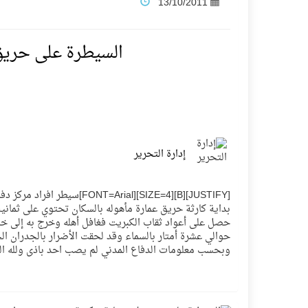
13/10/2011
فنّ المكاتب للتجارة توقّع اتفاقية شراكة مع أكاد
السيطرة على حري
نادي النور يحقق المركز الأول في منافسات كرة ا
تنافس قوي بين كبرى الإسطبلات في ثاني أساب
إدارة التحرير
سيل الخير يروي ملاعب الكوكب
[][B][SIZE=4][FONT=Arial
كأس العالم للرياضات الإلكترونية شاهد على رياد
بداية كارثة حريق عمارة مأهوله بالسكان تحتوي على ثمان
حصل على أعواد ثقاب الكبريت فغافل أهله وخرج به إلى خارج 
حوالي عشرة أمتار بالسماء وقد لحقت الأضرار بالجدران الخ
المنتخب السعودي ينافس (64) دولة في أولمبياد الفلك والفيزياء الفلكية الدولي بالهند
وبحسب معلومات الدفاع المدني لم يصب احد باذى ولله الحمد وتمت السيط
كأس العالم للرياضات الإلكترونية: فريق Karmine Corp الفرنسي بطلًا لبطولة Rocket League