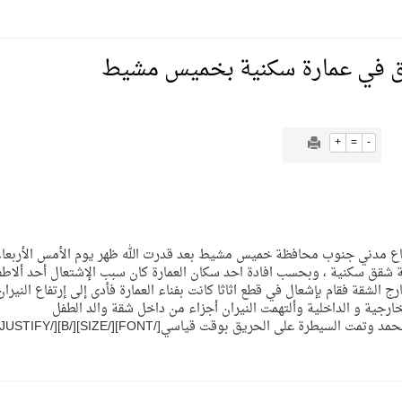
يمية الهلال
ق في عمارة سكنية بخميس مشيط
لسلة بالأولمبياد الخاص لدوم الرياضة للجميع
+
=
-
يع موسم سباقات الرياض
JUSTIFY]سيطر افراد مركز دفاع مدني جنوب محافظة خميس مشيط بعد قدرت الله ظهر يوم الأمس الأربع
ة المملكة والنهضة الشاملة فيها
ية شقق سكنية ، وبحسب افادة احد سكان العمارة كان سبب الإشتعال أحد ألاطف
الشقة فقام بإشعال في قطع اثاثا كانت بفناء العمارة فأدى إلى إرتفاع النيران
ارجية و الداخلية وألتهمت النيران أجزاء من داخل شقة والد الطفل
رة على الحريق بوقت قياسي[/FONT][/SIZE][/B][/JUSTIFY]