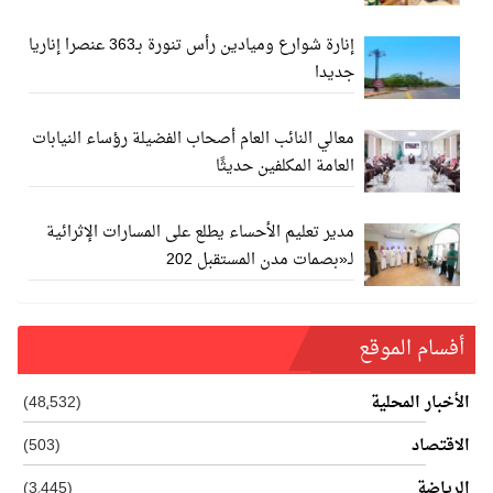
إنارة شوارع وميادين رأس تنورة بـ363 عنصرا إناريا
جديدا
معالي النائب العام أصحاب الفضيلة رؤساء النيابات
العامة المكلفين حديثًا
مدير تعليم الأحساء يطلع على المسارات الإثرائية
لـ«بصمات مدن المستقبل 202
أفسام الموقع
الأخبار المحلية
(48٬532)
الاقتصاد
(503)
الرياضة
(3٬445)