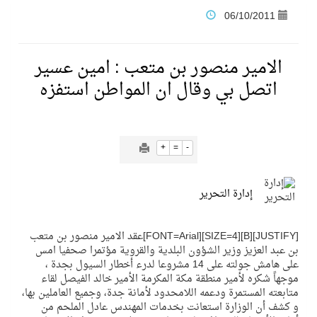
06/10/2011
فنّ المكاتب للتجارة توقّع اتفاقية شراكة مع أكاديمية الهلال
الامير منصور بن متعب : امين عسير
نادي النور يحقق المركز الأول في منافسات كرة السلة بالأولمبياد الخاص لدوم الرياضة للجميع
اتصل بي وقال ان المواطن استفزه
تنافس قوي بين كبرى الإسطبلات في ثاني أسابيع موسم سباقات الرياض
+
=
-
سيل الخير يروي ملاعب الكوكب
إدارة التحرير
كأس العالم للرياضات الإلكترونية شاهد على ريادة المملكة والنهضة الشاملة فيها
[JUSTIFY][B][SIZE=4][FONT=Arial]عقد الامير منصور بن متعب
بن عبد العزيز وزير الشؤون البلدية والقروية مؤتمرا صحفيا امس
المنتخب السعودي ينافس (64) دولة في أولمبياد الفلك والفيزياء الفلكية الدولي بالهند
على هامش جولته على 14 مشروعا لدرء أخطار السيول بجدة ،
موجهاً شكره لأمير منطقة مكة المكرمة الأمير خالد الفيصل لقاء
كأس العالم للرياضات الإلكترونية: فريق Karmine Corp الفرنسي بطلًا لبطولة Rocket League
متابعته المستمرة ودعمه اللامحدود لأمانة جدة، وجميع العاملين بها،
و كشف أن الوزارة استعانت بخدمات المهندس عادل الملحم من