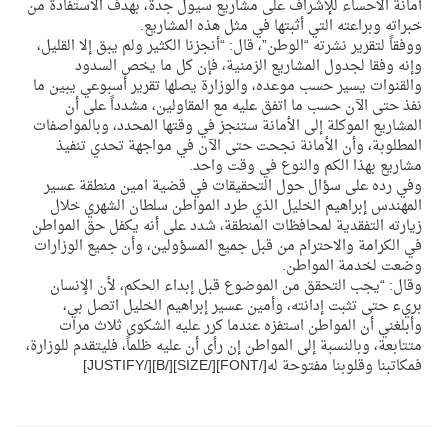
أمانة الأحساء للإشراف على مشاريع سيول جدة، بهدف الاستفادة من
خبراته وبراعته التي أثبتها في مثل هذه المشاريع.
ووفقاً لتقرير نشرته “الوطن”، قال: “أنجزنا الكثير ولم يبق إلا القليل،
وإنه وفقا لجدول المشاريع الزمنية، فإن كل ما يخص السدود
والقنوات يسير حسب موعده، والوزارة يصلها تقرير أسبوعي يبين ما
نفذ حتى الآن حسب ما اتفق عليه مع المقاولين، مشدداً على أن
المشاريع الموكلة إلى الأمانة ستنجز في وقتها المحدد، وبالمواصفات
المطلوبة، وأن الأمانة نجحت حتى الآن في مواجهة تحدي تنفيذ
مشاريع بهذا الكم والنوع في وقت واحد.
وفي رده على سؤال حول التحقيقات في قضية امين منطقة عسير
المهندس إبراهيم الخليل الذي طرد المواطن سلطان الشهري خلال
زيارته التفقدية لمحافظات المنطقة، شدد على أنه يكفل حق المواطن
في الكرامة والاحترام من قبل جميع المسؤولين، وأن جميع الوزارات
وضعت لخدمة المواطن.
وقال: “يجب التحقق من الموضوع قبل إبداء الحكم، لأن الإنسان
بريء حتى تثبت إدانته، وأمين عسير إبراهيم الخليل اتصل بي،
وأبلغني أن المواطن استفزه عندما كرر عليه الشكوى ثلاث مرات
متتابعة، وبالنسبة إلى المواطن إن رأى أن عليه ظلماً، فليتقدم للوزارة،
فمكاتبنا وقلوبنا مفتوحة له[/FONT][/SIZE][/B][/JUSTIFY]