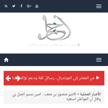
السبت , 24 صفر 1448 هـ ,
8 أغسطس 2026 م
من المعذر إلى المونديال.. رسائل ثقة ودعم تؤكد: كلنا مع الأخضر
شراكة تطويرية مرتقبة بين التايكوندو السعودي والفرنسي
الأخبار المحلية
>
الامير منصور بن متعب : امين عسير اتصل بي
وقال ان المواطن استفزه
بطولة بلدية الجبيل الرمضانية تواصل منافساتها بمستويات فنية عالية