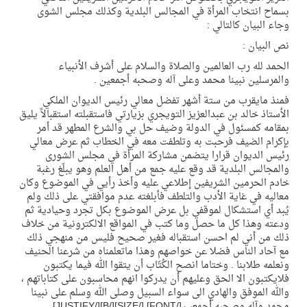
بسماح انتخاب المرأة في المجالس البلدية وكذلك مجلس الشوى
وجاء البيان كالتالي :
نص البيان :
الحمد لله رب العالمين والصلاة والسلام على أشرف الأنبياء
والمرسلين نبينا محمد وعلى آله وصحبه أجمعين .
فمنذ مايقرب من ستة أشهر تفضل معالي رئيس الديوان الملكي
الأستاذ خالد بن عبدالعزيز التويجري بزيارتي فاستقبلته استقبالاً يليق
بمقامه كمسئول في الدولة وضيف حل بي والشرع المطهر قد أمر
بإكرام الضيف فرحبت به وتلطفت معه في الخطاب ثم عرض معالي
رئيس الديوان قرارا يتضمن مشاركة المرأة في مجلس الشورى
والمجالس البلدية قد وقع عليه جمع من أهل العلم وهو يبلّغ رغبة
خادم الحرمين الشريفين إطلاعي عليه وأخذ رأيي في الموضوع وكان
معاليه في غاية الأدب والتلطف فأبلغته عدم موافقتي على ذلك ولم
يُبد أي استشكال لموقفي بل عرض الموضوع بكل تجرد وحيادية ثم
ودعته وهذا كل ما حصل وما كتب في المواقع الالكترونية من خلاف
ذلك من أني لم احسن استقباله فغير صحيح فليس من منهجي ذلك
مع آحاد الناس فضلا عن خواصهم وهذا ماتعلمناه من شرعنا الحنيف
ونعلمه طلابنا . وختاما انصح الكُتّاب أن يتقوا الله فيما يكتبون
فلايكتبون الا الحق وعليهم أن يدركوا انهم محاسبون على كتاباتهم ،
والله الموفق والهادي الى سواء السبيل وصلى الله وسلم على نبينا
محمد وآله وصحبه أجمعين[/FONT] [/SIZE][/B][/JUSTIFY]