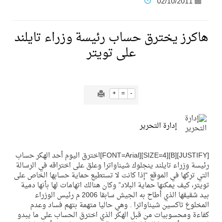
02/10/2011
فنّ المكاتب للتجارة توقّع اتفاقية شراكة مع أكاديمية الهلال
هاكرز يخترق حساب رئيسة وزراء تايلند
على تويتر
نادي النور يحقق المركز الأول في منافسات كرة السلة بالأولمبياد الخاص لدوم الرياضة للجميع
تنافس قوي بين كبرى الإسطبلات في ثاني أسابيع موسم سباقات الرياض
+
=
-
سيل الخير يروي ملاعب الكوكب
إدارة التحرير
كأس العالم للرياضات الإلكترونية شاهد على ريادة المملكة والنهضة الشاملة فيها
[JUSTIFY][B][SIZE=4][FONT=Arial]اخترق اليوم أحد الهكر حساب
رئيسة وزراء تايلند ينجلوك شيناواترا وعلق على اختراقه في الرسالة
المنتخب السعودي ينافس (64) دولة في أولمبياد الفلك والفيزياء الفلكية الدولي بالهند
التي تركها في الموقع “إذا كانت لا تستطيع حماية حسابها الخاص على
تويتر، كيف يمكنها حماية البلاد” وكان هنالك اتهامات لها بأنها دمية
بيد شقيقها الذي أطاح به الجيش سابقا 2006 م رئيس الوزراء
المخلوع تاكسين شيناواترا . وهي حاليا متهمة بتهم فساد وعدم
كأس العالم للرياضات الإلكترونية: فريق Karmine Corp الفرنسي بطلًا لبطولة Rocket League
كفاءة ومحسوبيات من قبل الهكر الذي اخترق الحساب على ما يبدو