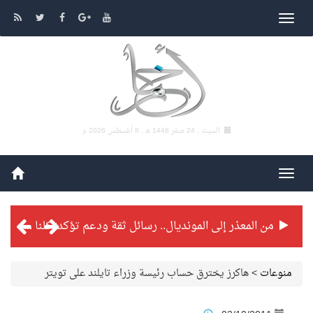
السبت , 24 صفر 1448 هـ ,
8 أغسطس 2026 م
من المعذر إلى المونديال.. رسائل ثقة ودعم تؤكد: كلنا مع الأخضر
شراكة تطويرية مرتقبة بين التايكوندو السعودي والفرنسي
منوعات
>
هاكرز يخترق حساب رئيسة وزراء تايلند على تويتر
بطولة بلدية الجبيل الرمضانية تواصل منافساتها بمستويات فنية عالية