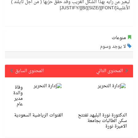
ليعبر عن رأيه بهذا الشكل الغريب وقد حقق حزبها ( من أجل تايلند )
الأغلبية[/FONT][/SIZE][/B][/JUSTIFY]
منوعات
لا يوجد وسوم
المحتوى التالي
المحتوى السابق
وفاة
والدة
مدير
عام
الدكتورة نورة البليهد تفتتح
القنوات الرياضية السعودية
سكن الطالبات بجامعة
الاميرة نورة