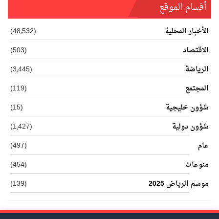
أفسام الموقع
الأخبار المحلية
(48٬532)
الاقتصاد
(503)
الرياضة
(3٬445)
المجتمع
(119)
شؤون خليجية
(15)
شؤون دولية
(1٬427)
عام
(497)
منوعات
(454)
موسم الرياض 2025
(139)