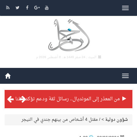
السبت , 24 صفر 1448 هـ ,
8 أغسطس 2026 م
من المعذر إلى المونديال.. رسائل ثقة ودعم تؤكد: كلنا مع الأخضر
شراكة تطويرية مرتقبة بين التايكوندو السعودي والفرنسي
شؤون دولية
>
/ مقتل 4 أشخاص من بينهم جندي في النيجر
بطولة بلدية الجبيل الرمضانية تواصل منافساتها بمستويات فنية عالية