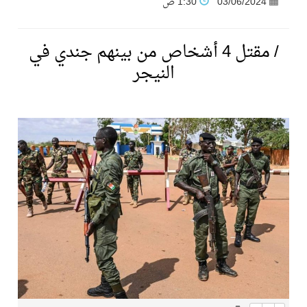
03/06/2024
1:30 ص
فنّ المكاتب للتجارة توقّع اتفاقية شراكة مع أكاديمية الهلال
/ مقتل 4 أشخاص من بينهم جندي في
النيجر
نادي النور يحقق المركز الأول في منافسات كرة السلة بالأولمبياد الخاص لدوم الرياضة للجميع
تنافس قوي بين كبرى الإسطبلات في ثاني أسابيع موسم سباقات الرياض
سيل الخير يروي ملاعب الكوكب
كأس العالم للرياضات الإلكترونية شاهد على ريادة المملكة والنهضة الشاملة فيها
المنتخب السعودي ينافس (64) دولة في أولمبياد الفلك والفيزياء الفلكية الدولي بالهند
كأس العالم للرياضات الإلكترونية: فريق Karmine Corp الفرنسي بطلًا لبطولة Rocket League