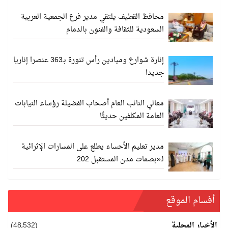
محافظ القطيف يلتقي مدير فرع الجمعية العربية
السعودية للثقافة والفنون بالدمام
إنارة شوارع وميادين رأس تنورة بـ363 عنصرا إناريا
جديدا
معالي النائب العام أصحاب الفضيلة رؤساء النيابات
العامة المكلفين حديثًا
مدير تعليم الأحساء يطلع على المسارات الإثرائية
لـ«بصمات مدن المستقبل 202
ع
(48٬532)