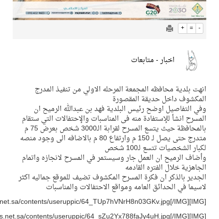
ار - متابعات
افظه المجمعة المرحله الاولي من تنفيذ المدرج
 حديقة المقصورة
اوضح رئيس البلدية فهد بن عبدالله الرميح ان
إستفادة منه فى المناسبات والإحتفالات التي ستقام
بالمحافظة حيث يتسع المسرح لقرابة الـ3000 شخص بعرض 75 م
متدرج حتى يصل لـ 150 م وارتفاع 80 م بالاضافه الى وجود منصه
سع لـ100 شخص
ان العمل جار وسيستمر في المسرح لانجازه واتمام
الفتره القادمه
 ان فكرة المسرح المكشوف تضيف للموقع جماليه اكثر
ائق العامه ومواقع الاحتفالات والمناسبات