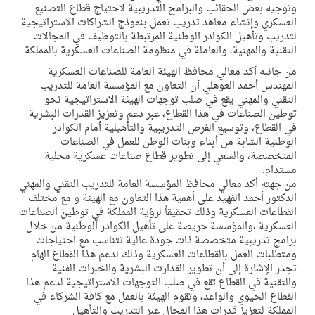
وتوجيه بعض الحقائب والبرامج التدريبية لاحتياج قطاع التصنيع
العسكري وإنشاء معاهد تدريب تعمل بنموذج الشراكات الاستراتيجية
لتدريب وتأهيل الكوادر الوطنية المرتبطة بالتوظيف في المجالات
التقنية والمهنية، والعاملة في منظومة الصناعات العسكرية بالمملكة.
من جانبه أكد معالي محافظ الهيئة العامة للصناعات العسكرية
المهندس أحمد العوهلي أن التعاون مع المؤسسة العامة للتدريب
التقني والمهني يقع في صلب توجهات الهيئة الاستراتيجية نحو
توطين الصناعات في هذا القطاع، عبر دعم وتعزيز القدرات البشرية
في القطاع، وتوسيع الفرص التدريبية والتأهيلية أمام الكوادر
الوطنية الشابة من أبناء وبنات الوطن للعمل في الصناعات
المتخصصة، والسعي إلى تطوير قطاع صناعات عسكرية محلية
مستدام.
من جهته أكد معالي محافظ المؤسسة العامة للتدريب التقني والمهني
الدكتور أحمد الفهيد على أهمية هذا التعاون مع الهيئة و مع مختلف
القطاعات العسكرية وذلك تحقيقاُ لرؤية المملكة في توطين الصناعات
العسكرية ،والمؤسسة حريصة على تأهيل الكوادر الوطنية من خلال
برامج تدريبية متخصصة ذات جودة عالية تتناسب مع احتياجات
ومتطلبات العمل بالقطاعات العسكرية وذلك لدعم هذا القطاع الهام .
تجدر الإشارة إلى أن تطوير القدارت البشرية والخبرات الفنية
والتقنية في القطاع تقع في صلب التوجهات الاستراتيجية لدعم هذا
القطاع الحيوي والواعد، وتقوم الهيئة بالعمل مع كافة الشركاء في
المملكة لتعزيز قدرات هذا المجال عبر التدريب والتأهيل