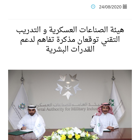
24/08/2020
فنّ المكاتب للتجارة توقّع اتفاقية شراكة مع أكاديمية الهلال
هيئة الصناعات العسكرية و التدريب
نادي النور يحقق المركز الأول في منافسات كرة السلة بالأولمبياد الخاص لدوم الرياضة للجميع
التقني توقعان مذكرة تفاهم لدعم
القدرات البشرية
تنافس قوي بين كبرى الإسطبلات في ثاني أسابيع موسم سباقات الرياض
سيل الخير يروي ملاعب الكوكب
كأس العالم للرياضات الإلكترونية شاهد على ريادة المملكة والنهضة الشاملة فيها
المنتخب السعودي ينافس (64) دولة في أولمبياد الفلك والفيزياء الفلكية الدولي بالهند
كأس العالم للرياضات الإلكترونية: فريق Karmine Corp الفرنسي بطلًا لبطولة Rocket League