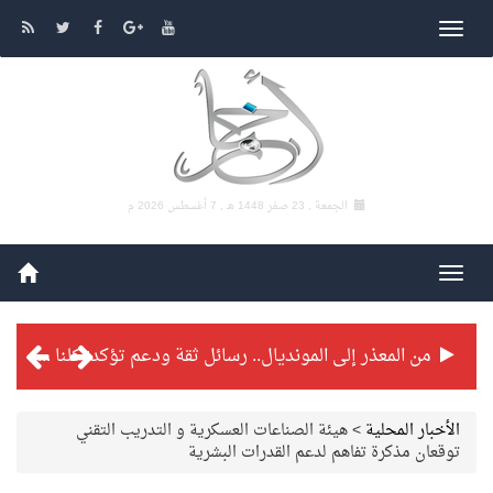
الجمعة , 23 صفر 1448 هـ ,
7 أغسطس 2026 م
من المعذر إلى المونديال.. رسائل ثقة ودعم تؤكد: كلنا مع الأخضر
شراكة تطويرية مرتقبة بين التايكوندو السعودي والفرنسي
الأخبار المحلية
>
هيئة الصناعات العسكرية و التدريب التقني
توقعان مذكرة تفاهم لدعم القدرات البشرية
بطولة بلدية الجبيل الرمضانية تواصل منافساتها بمستويات فنية عالية