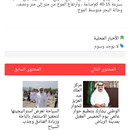
بسرعة 15-40 كم/ساعة ، وارتفاع الموج من متر إلى متر ونصف،
وحالة البحر متوسط الموج.
الأخبار المحلية
لا يوجد وسوم
المحتوى التالي
المحتوى السابق
مركز
الملك
عبد
العزيز
للحوار
الوطني يشارك بتنظيم حوار
السياحة تعرض استراتيجيتها
عالمي يوم الخميس المقبل
لتحفيز الاستثمار بالباحة
بمدينة الرياض
وزيادة الفنادق وجذب
السياح