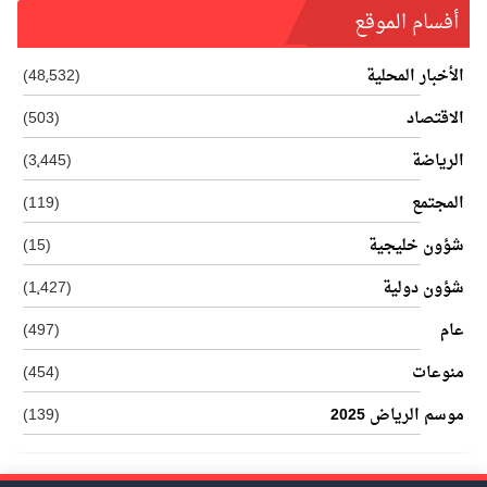
أفسام الموقع
الأخبار المحلية
(48٬532)
الاقتصاد
(503)
الرياضة
(3٬445)
المجتمع
(119)
شؤون خليجية
(15)
شؤون دولية
(1٬427)
عام
(497)
منوعات
(454)
موسم الرياض 2025
(139)