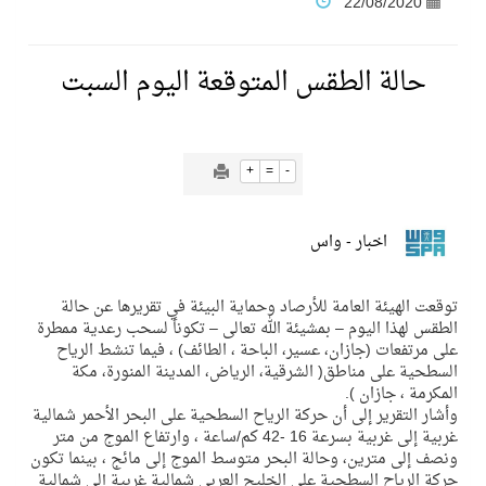
22/08/2020
فنّ المكاتب للتجارة توقّع اتفاقية شراكة مع أكاديمية الهلال
حالة الطقس المتوقعة اليوم السبت
نادي النور يحقق المركز الأول في منافسات كرة السلة بالأولمبياد الخاص لدوم الرياضة للجميع
+
=
-
تنافس قوي بين كبرى الإسطبلات في ثاني أسابيع موسم سباقات الرياض
اخبار - واس
سيل الخير يروي ملاعب الكوكب
توقعت الهيئة العامة للأرصاد وحماية البيئة في تقريرها عن حالة
كأس العالم للرياضات الإلكترونية شاهد على ريادة المملكة والنهضة الشاملة فيها
الطقس لهذا اليوم – بمشيئة الله تعالى – تكوناً لسحب رعدية ممطرة
على مرتفعات (جازان، عسير، الباحة ، الطائف) ، فيما تنشط الرياح
السطحية على مناطق( الشرقية، الرياض، المدينة المنورة، مكة
المنتخب السعودي ينافس (64) دولة في أولمبياد الفلك والفيزياء الفلكية الدولي بالهند
المكرمة ، جازان ).
وأشار التقرير إلى أن حركة الرياح السطحية على البحر الأحمر شمالية
غربية إلى غربية بسرعة 16 -42 كم/ساعة ، وارتفاع الموج من متر
كأس العالم للرياضات الإلكترونية: فريق Karmine Corp الفرنسي بطلًا لبطولة Rocket League
ونصف إلى مترين، وحالة البحر متوسط الموج إلى مائج ، بينما تكون
حركة الرياح السطحية على الخليج العربي شمالية غربية إلى شمالية