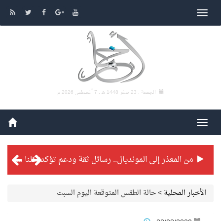
الجمعة , 23 صفر 1448 هـ ,
7 أغسطس 2026 م
من المعذر إلى المونديال.. رسائل ثقة ودعم تؤكد: كلنا مع الأخضر
شراكة تطويرية مرتقبة بين التايكوندو السعودي والفرنسي
الأخبار المحلية
>
حالة الطقس المتوقعة اليوم السبت
بطولة بلدية الجبيل الرمضانية تواصل منافساتها بمستويات فنية عالية