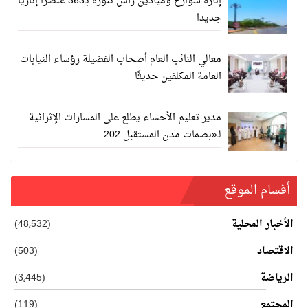
إنارة شوارع وميادين رأس تنورة بـ363 عنصرا إناريا
جديدا
معالي النائب العام أصحاب الفضيلة رؤساء النيابات
العامة المكلفين حديثًا
مدير تعليم الأحساء يطلع على المسارات الإثرائية
لـ«بصمات مدن المستقبل 202
أفسام الموقع
الأخبار المحلية
(48٬532)
الاقتصاد
(503)
الرياضة
(3٬445)
المجتمع
(119)