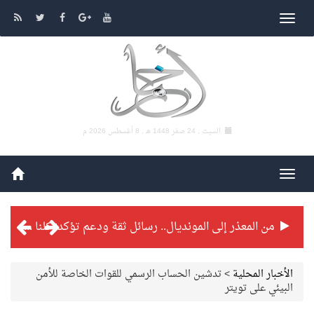
السبت , 24 صفر 1448 هـ ,
8 أغسطس 2026 م
من المعذر إلى المونديال.. رسائل ثقة ودعم تؤكد: كلنا مع الأخضر
شراكة تطويرية مرتقبة بين التايكوندو السعودي والفرنسي
الأخبار المحلية
>
تدشين الحساب الرسمي للقوات الخاصة للأمن
البيئي على تويتر
بطولة بلدية الجبيل الرمضانية تواصل منافساتها بمستويات فنية عالية