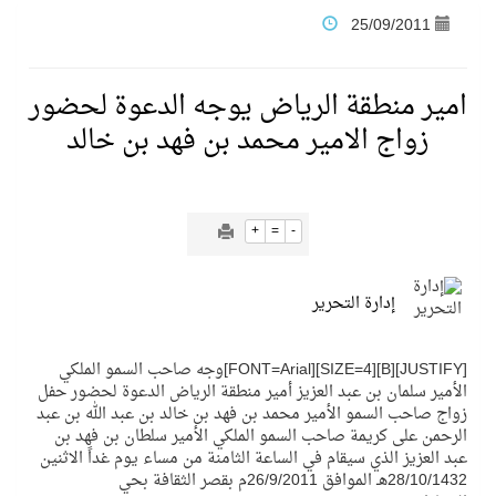
25/09/2011
فنّ المكاتب للتجارة توقّع اتفاقية شراكة مع أكاديمية الهلال
امير منطقة الرياض يوجه الدعوة لحضور
نادي النور يحقق المركز الأول في منافسات كرة السلة بالأولمبياد الخاص لدوم الرياضة للجميع
زواج الامير محمد بن فهد بن خالد
تنافس قوي بين كبرى الإسطبلات في ثاني أسابيع موسم سباقات الرياض
+
=
-
سيل الخير يروي ملاعب الكوكب
إدارة التحرير
كأس العالم للرياضات الإلكترونية شاهد على ريادة المملكة والنهضة الشاملة فيها
[JUSTIFY][B][SIZE=4][FONT=Arial]وجه صاحب السمو الملكي
المنتخب السعودي ينافس (64) دولة في أولمبياد الفلك والفيزياء الفلكية الدولي بالهند
الأمير سلمان بن عبد العزيز أمير منطقة الرياض الدعوة لحضور حفل
زواج صاحب السمو الأمير محمد بن فهد بن خالد بن عبد الله بن عبد
الرحمن على كريمة صاحب السمو الملكي الأمير سلطان بن فهد بن
عبد العزيز الذي سيقام في الساعة الثامنة من مساء يوم غداً الاثنين
كأس العالم للرياضات الإلكترونية: فريق Karmine Corp الفرنسي بطلًا لبطولة Rocket League
28/10/1432هـ الموافق 26/9/2011م بقصر الثقافة بحي