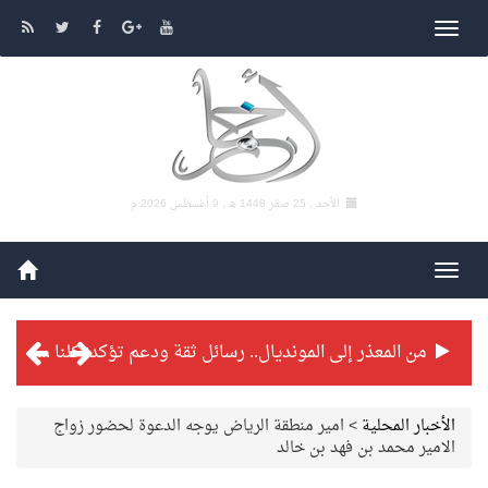
الأحد , 25 صفر 1448 هـ ,
9 أغسطس 2026 م
من المعذر إلى المونديال.. رسائل ثقة ودعم تؤكد: كلنا مع الأخضر
شراكة تطويرية مرتقبة بين التايكوندو السعودي والفرنسي
الأخبار المحلية
>
امير منطقة الرياض يوجه الدعوة لحضور زواج
الامير محمد بن فهد بن خالد
بطولة بلدية الجبيل الرمضانية تواصل منافساتها بمستويات فنية عالية