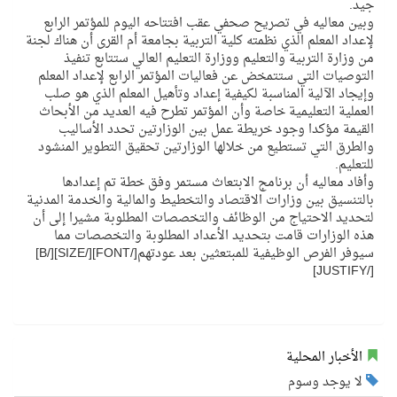
جيد.
وبين معاليه في تصريح صحفي عقب افتتاحه اليوم للمؤتمر الرابع
لإعداد المعلم الذي نظمته كلية التربية بجامعة أم القرى أن هناك لجنة
من وزارة التربية والتعليم ووزارة التعليم العالي ستتابع تنفيذ
التوصيات التي ستتمخض عن فعاليات المؤتمر الرابع لإعداد المعلم
وإيجاد الآلية المناسبة لكيفية إعداد وتأهيل المعلم الذي هو صلب
العملية التعليمية خاصة وأن المؤتمر تطرح فيه العديد من الأبحاث
القيمة مؤكدا وجود خريطة عمل بين الوزارتين تحدد الأساليب
والطرق التي تستطيع من خلالها الوزارتين تحقيق التطوير المنشود
للتعليم.
وأفاد معاليه أن برنامج الابتعاث مستمر وفق خطة تم إعدادها
بالتنسيق بين وزارات الاقتصاد والتخطيط والمالية والخدمة المدنية
لتحديد الاحتياج من الوظائف والتخصصات المطلوبة مشيرا إلى أن
هذه الوزارات قامت بتحديد الأعداد المطلوبة والتخصصات مما
سيوفر الفرص الوظيفية للمبتعثين بعد عودتهم[/FONT][/SIZE][/B]
[/JUSTIFY]
الأخبار المحلية
لا يوجد وسوم