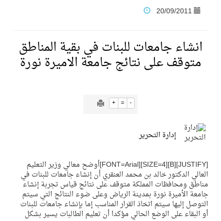
20/09/2011
فنّ المكاتب للتجارة توقّع اتفاقية شراكة مع أكاديمية الهلال
انشاء جامعات للبنات في بقية المناطق
نادي النور يحقق المركز الأول في منافسات كرة السلة بالأولمبياد الخاص لدوم الرياضة للجميع
متوقف على نتائج جامعة الاميرة نورة
تنافس قوي بين كبرى الإسطبلات في ثاني أسابيع موسم سباقات الرياض
+
=
-
سيل الخير يروي ملاعب الكوكب
إدارة التحرير
كأس العالم للرياضات الإلكترونية شاهد على ريادة المملكة والنهضة الشاملة فيها
[JUSTIFY][B][SIZE=4][FONT=Arial]أوضح معالي وزير التعليم
المنتخب السعودي ينافس (64) دولة في أولمبياد الفلك والفيزياء الفلكية الدولي بالهند
العالي الدكتور خالد بن محمد العنقري أن إنشاء جامعات للبنات في
مناطق ومحافظات المملكة متوقف على نتائج قياس تجربة إنشاء
جامعة الأميرة نورة بمدينة الرياض وعلى ضوء النتائج التي سيتم
التوصل إليها سيتم اتخاذ القرار المناسب إما بإنشاء جامعات للبنات
كأس العالم للرياضات الإلكترونية: فريق Karmine Corp الفرنسي بطلًا لبطولة Rocket League
أو البقاء على الوضع الحالي مؤكدا أن تعليم الطالبات يسير بشكل