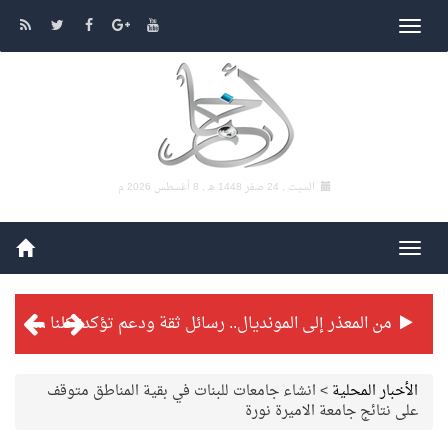
السبت , 24 صفر 1448 هـ ,
8 أغسطس 2026 م
من المعذر إلى المونديال.. رسائل ثقة ودعم تؤكد: كلنا مع الأخضر
شراكة تطويرية مرتقبة بين التايكوندو السعودي والفرنسي
الأخبار المحلية
>
انشاء جامعات للبنات في بقية المناطق متوقف
على نتائج جامعة الاميرة نورة
بطولة بلدية الجبيل الرمضانية تواصل منافساتها بمستويات فنية عالية