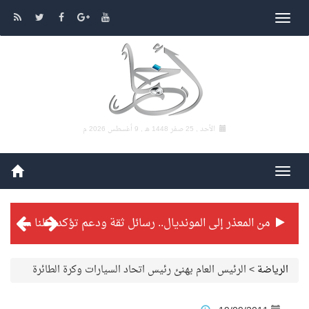
الأحد , 25 صفر 1448 هـ ,
9 أغسطس 2026 م
من المعذر إلى المونديال.. رسائل ثقة ودعم تؤكد: كلنا مع الأخضر
شراكة تطويرية مرتقبة بين التايكوندو السعودي والفرنسي
الرياضة
>
الرئيس العام يهنئ رئيس اتحاد السيارات وكرة الطائرة
بطولة بلدية الجبيل الرمضانية تواصل منافساتها بمستويات فنية عالية