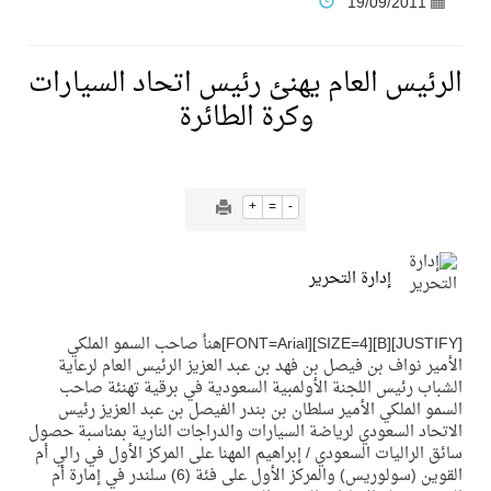
19/09/2011
فنّ المكاتب للتجارة توقّع اتفاقية شراكة مع أكاديمية الهلال
الرئيس العام يهنئ رئيس اتحاد السيارات
وكرة الطائرة
نادي النور يحقق المركز الأول في منافسات كرة السلة بالأولمبياد الخاص لدوم الرياضة للجميع
تنافس قوي بين كبرى الإسطبلات في ثاني أسابيع موسم سباقات الرياض
+
=
-
سيل الخير يروي ملاعب الكوكب
إدارة التحرير
كأس العالم للرياضات الإلكترونية شاهد على ريادة المملكة والنهضة الشاملة فيها
[JUSTIFY][B][SIZE=4][FONT=Arial]هنأ صاحب السمو الملكي
الأمير نواف بن فيصل بن فهد بن عبد العزيز الرئيس العام لرعاية
الشباب رئيس اللجنة الأولمبية السعودية في برقية تهنئة صاحب
المنتخب السعودي ينافس (64) دولة في أولمبياد الفلك والفيزياء الفلكية الدولي بالهند
السمو الملكي الأمير سلطان بن بندر الفيصل بن عبد العزيز رئيس
الاتحاد السعودي لرياضة السيارات والدراجات النارية بمناسبة حصول
كأس العالم للرياضات الإلكترونية: فريق Karmine Corp الفرنسي بطلًا لبطولة Rocket League
سائق الراليات السعودي / إبراهيم المهنا على المركز الأول في رالي أم
القوين (سولوريس) والمركز الأول على فئة (6) سلندر في إمارة أم