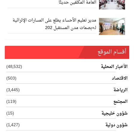
العامة المكلفين حديثًا
مدير تعليم الأحساء يطلع على المسارات الإثرائية
لـ«بصمات مدن المستقبل 202
أفسام الموقع
الأخبار المحلية
(48٬532)
الاقتصاد
(503)
الرياضة
(3٬445)
المجتمع
(119)
شؤون خليجية
(15)
شؤون دولية
(1٬427)