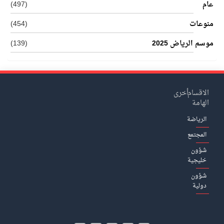
عام
(497)
منوعات
(454)
موسم الرياض 2025
(139)
الاقسام
أخرى
الهامة
الرياضة
المجتمع
شؤون
خليجية
شؤون
دولية